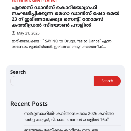
ENTERTAINMENT
LATEST
എജെസ് ഡാൻസ് കൊറിയോഗ്രഫി
സംഘടിപ്പിക്കുന്ന മെഗാ ഡാൻസ് ഷോ മെയ്
23 ന് ഇരിങ്ങാലക്കുട സെന്റ്. തോമസ്
കത്തീഡ്രൽ സീയോൺ ഹാളിൽ
May 21, 2025
ഇരിങ്ങാലക്കുട : ” SAY NO to Drugs, Yes to Dance” എന്ന
സന്ദേശം മുൻനിർത്തി, ഇരിങ്ങാലക്കൂട കാത്തലിക്…
Search
Search
Recent Posts
സർഗ്ഗസാഹിതി- കവിതാസംഗമം 2026 കവിതാ
ചർച്ച കാട്ടൂർ, ടി. കെ. ബാലൻ ഹാളിൽ 16ന്
ഇടത്തരം മഴയ്ക്കും കാറ്റിനും സാധ്യത