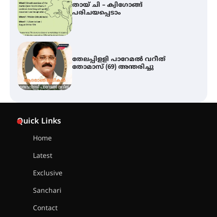
തായ് ചി – ക്വിഗോങ്ങ്
പരിചയപ്പെടാം
തേലപ്പിളളി പാറേമൽ വറീത്
തോമാസ് (69) അന്തരിച്ചു
സർഗ്ഗസാഹിതി- കവിതാസംഗമം
2026 കവിതാ ചർച്ച കാട്ടൂർ, ടി. കെ.
Quick Links
ബാലൻ ഹാളിൽ 16ന്
Home
Latest
ഇടത്തരം മഴയ്ക്കും കാറ്റിനും
സാധ്യത ഇരിങ്ങാലക്കുടയിൽ 4.4
Exclusive
മില്ലി മീറ്റർ മഴ ലഭിച്ചു
Sanchari
Contact
ഐ.ഐ.ടി മദ്രാസ്സിൽ നിന്നും