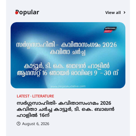
ഡോക്ടറേറ്റ് – ഇരിങ്ങാലക്കുട
സ്വദേശി ആതിര എം കെ യുടെ
Popular
View all
നേട്ടം പ്രതിസന്ധികളോട് പൊരുതി
മെഡിക്കൽ ക്യാമ്പ്
തായ് ചി – ക്വിഗോങ്ങ്
പരിചയപ്പെടാം
LATEST
LITERATURE
സർഗ്ഗസാഹിതി- കവിതാസംഗമം 2026
തേലപ്പിളളി പാറേമൽ വറീത്
കവിതാ ചർച്ച കാട്ടൂർ, ടി. കെ. ബാലൻ
തോമാസ് (69) അന്തരിച്ചു
ഹാളിൽ 16ന്
August 6, 2026
C