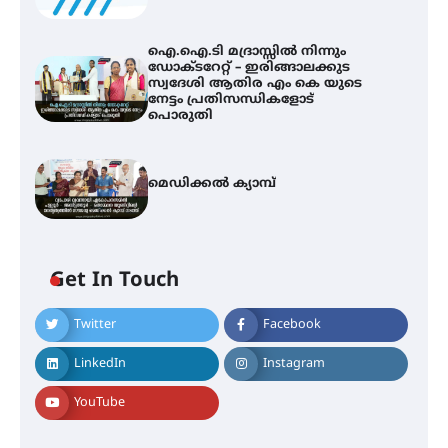
ഐ.ഐ.ടി മദ്രാസ്സിൽ നിന്നും
ഡോക്ടറേറ്റ് – ഇരിങ്ങാലക്കുട
സ്വദേശി ആതിര എം കെ യുടെ
നേട്ടം പ്രതിസന്ധികളോട്
പൊരുതി
മെഡിക്കൽ ക്യാമ്പ്
Get In Touch
Twitter
Facebook
ഇടത്തരം മഴയ്ക്കും കാറ്റിനും
സാധ്യത ഇരിങ്ങാലക്കുടയിൽ 4.4
LinkedIn
Instagram
മില്ലി മീറ്റർ മഴ ലഭിച്ചു
YouTube
ഐ.ഐ.ടി മദ്രാസ്സിൽ നിന്നും