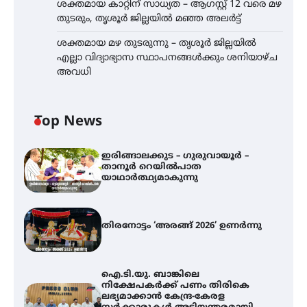
ശക്തമായ കാറ്റിന് സാധ്യത – ആഗസ്റ്റ് 12 വരെ മഴ
തുടരും, തൃശൂർ ജില്ലയിൽ മഞ്ഞ അലർട്ട്
ശക്തമായ മഴ തുടരുന്നു – തൃശൂർ ജില്ലയിൽ
എല്ലാ വിദ്യാഭ്യാസ സ്ഥാപനങ്ങൾക്കും ശനിയാഴ്ച
അവധി
Top News
ഇരിങ്ങാലക്കുട – ഗുരുവായൂർ –
താനൂർ റെയിൽപാത
യാഥാർത്ഥ്യമാകുന്നു
തിരനോട്ടം ‘അരങ്ങ് 2026’ ഉണർന്നു
ഐ.ടി.യു. ബാങ്കിലെ
നിക്ഷേപകർക്ക് പണം തിരികെ
ലഭ്യമാക്കാൻ കേന്ദ്ര-കേരള