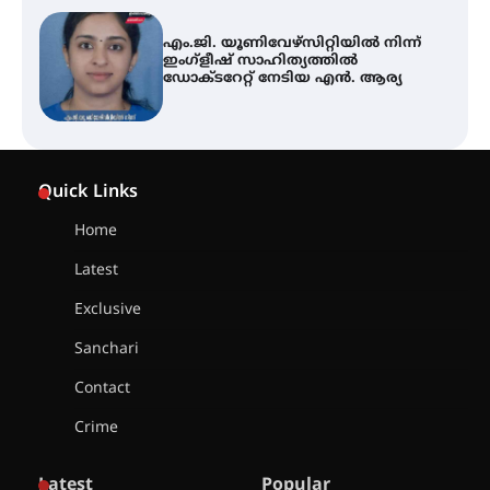
എം.ജി. യൂണിവേഴ്‌സിറ്റിയിൽ നിന്ന്
ഇംഗ്ളീഷ് സാഹിത്യത്തിൽ
ഡോക്ടറേറ്റ് നേടിയ എൻ. ആര്യ
ഇരിങ്ങാലക്കുട – ഗുരുവായൂർ –
താനൂർ റെയിൽപാത
Quick Links
യാഥാർത്ഥ്യമാകുന്നു
Home
Latest
തിരനോട്ടം ‘അരങ്ങ് 2026’ ഉണർന്നു
Exclusive
Sanchari
ഐ.ടി.യു. ബാങ്കിലെ
Contact
നിക്ഷേപകർക്ക് പണം തിരികെ
ലഭ്യമാക്കാൻ കേന്ദ്ര-കേരള
Crime
സർക്കാരുകൾ അടിയന്തരമായി
ഇടപെടണമെന്ന് ഐ.ടി.യു. ബാങ്ക്
നിക്ഷേപക സംരക്ഷണ സമിതി
Latest
Popular