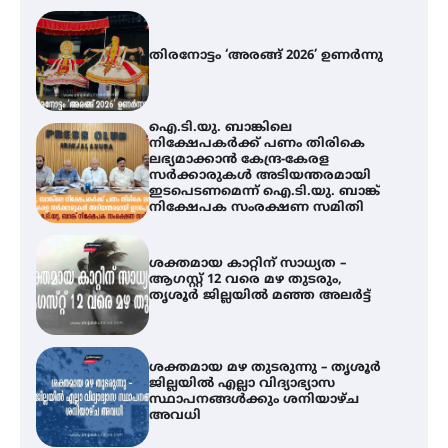
തിരനോട്ടം ‘അരങ്ങ് 2026’ ഉണർന്നു
ഐ.ടി.യു. ബാങ്കിലെ
നിക്ഷേപകർക്ക് പണം തിരികെ
ലഭ്യമാക്കാൻ കേന്ദ്ര-കേരള
സർക്കാരുകൾ അടിയന്തരമായി
ഇടപെടണമെന്ന് ഐ.ടി.യു. ബാങ്ക്
നിക്ഷേപക സംരക്ഷണ സമിതി
ശക്തമായ കാറ്റിന് സാധ്യത –
ആഗസ്റ്റ് 12 വരെ മഴ തുടരും,
തൃശൂർ ജില്ലയിൽ മഞ്ഞ അലർട്ട്
ശക്തമായ മഴ തുടരുന്നു – തൃശൂർ
ജില്ലയിൽ എല്ലാ വിദ്യാഭ്യാസ
സ്ഥാപനങ്ങൾക്കും ശനിയാഴ്ച
അവധി