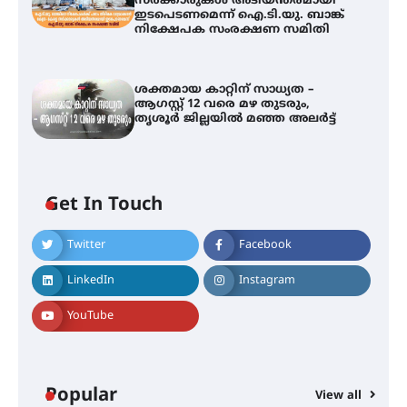
സർക്കാരുകൾ അടിയന്തരമായി
ഇടപെടണമെന്ന് ഐ.ടി.യു. ബാങ്ക്
നിക്ഷേപക സംരക്ഷണ സമിതി
ശക്തമായ കാറ്റിന് സാധ്യത –
ആഗസ്റ്റ് 12 വരെ മഴ തുടരും,
തൃശൂർ ജില്ലയിൽ മഞ്ഞ അലർട്ട്
Get In Touch
Twitter
Facebook
തിരനോട്ടം ‘അരങ്ങ് 2026’ ഉണർന്നു
LinkedIn
Instagram
YouTube
ഐ.ടി.യു. ബാങ്കിലെ
നിക്ഷേപകർക്ക് പണം തിരികെ
ലഭ്യമാക്കാൻ കേന്ദ്ര-കേരള
സർക്കാരുകൾ അടിയന്തരമായി
ഇടപെടണമെന്ന് ഐ.ടി.യു. ബാങ്ക്
Popular
നിക്ഷേപക സംരക്ഷണ സമിതി
View all