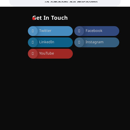
ശക്തമായ മഴ തുടരുന്നു –
തൃശൂർ ജില്ലയിൽ എല്ലാ
വിദ്യാഭ്യാസ
Get In Touch
സ്ഥാപനങ്ങൾക്കും
ശനിയാഴ്ച അവധി
Twitter
Facebook
August 7, 2026
എം.ജി. യൂണിവേഴ്‌സിറ്റിയിൽ
LinkedIn
Instagram
നിന്ന് ഇംഗ്ളീഷ്
സാഹിത്യത്തിൽ ഡോക്ടറേറ്റ്
നേടിയ എൻ. ആര്യ
YouTube
August 7, 2026
ട്യുണീഷ്യൻ ചിത്രം ” ദി
വോയിസ് ഓഫ് ഹിന്ദ് റജബ് ”
ഇരിങ്ങാലക്കുട ഫിലിം
സൊസൈറ്റി ആഗസ്റ്റ് 7
വെള്ളിയാഴ്ച സ്‌ക്രീൻ
ചെയ്യുന്നു
August 6, 2026
സെന്റ് ജോസഫ്സ് കോളജ്
കോമേഴ്‌സ്
അസോസിയേഷന്
തുടക്കമായി
August 6, 2026