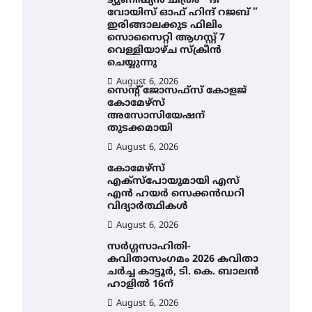
ട്യുണീഷ്യൻ ചിത്രം ” ദി
വോയിസ് ഓഫ് ഹിന്ദ് റജബ് ”
ഇരിങ്ങാലക്കുട ഫിലിം
സൊസൈറ്റി ആഗസ്റ്റ് 7
വെള്ളിയാഴ്ച സ്‌ക്രീൻ
ചെയ്യുന്നു
August 6, 2026
സെന്റ് ജോസഫ്സ് കോളജ്
കോമേഴ്‌സ്
അസോസിയേഷന്
തുടക്കമായി
August 6, 2026
കോമേഴ്സ്
എക്സ്പോയുമായി എസ്
എൻ ഹയർ സെക്കൻഡറി
വിദ്യാർത്ഥികൾ
August 6, 2026
സർഗ്ഗസാഹിതി-
കവിതാസംഗമം 2026 കവിതാ
ചർച്ച കാട്ടൂർ, ടി. കെ. ബാലൻ
ഹാളിൽ 16ന്
August 6, 2026