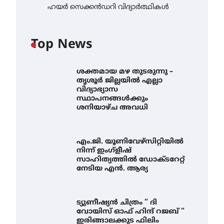
ഹയർ സെക്കൻഡറി വിദ്യാർത്ഥികൾ
Top News
ശക്തമായ മഴ തുടരുന്നു –
തൃശൂർ ജില്ലയിൽ എല്ലാ
വിദ്യാഭ്യാസ
സ്ഥാപനങ്ങൾക്കും
ശനിയാഴ്ച അവധി
എം.ജി. യൂണിവേഴ്‌സിറ്റിയിൽ
നിന്ന് ഇംഗ്ളീഷ്
സാഹിത്യത്തിൽ ഡോക്ടറേറ്റ്
നേടിയ എൻ. ആര്യ
ട്യുണീഷ്യൻ ചിത്രം ” ദി
വോയിസ് ഓഫ് ഹിന്ദ് റജബ് ”
ഇരിങ്ങാലക്കുട ഫിലിം