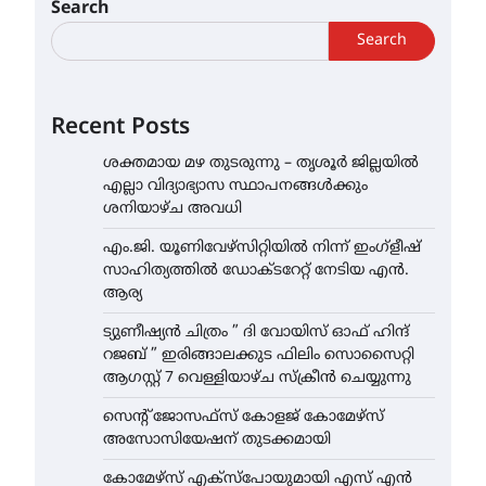
Search
Search
Recent Posts
ശക്തമായ മഴ തുടരുന്നു – തൃശൂർ ജില്ലയിൽ
എല്ലാ വിദ്യാഭ്യാസ സ്ഥാപനങ്ങൾക്കും
ശനിയാഴ്ച അവധി
എം.ജി. യൂണിവേഴ്‌സിറ്റിയിൽ നിന്ന് ഇംഗ്ളീഷ്
സാഹിത്യത്തിൽ ഡോക്ടറേറ്റ് നേടിയ എൻ.
ആര്യ
ട്യുണീഷ്യൻ ചിത്രം ” ദി വോയിസ് ഓഫ് ഹിന്ദ്
റജബ് ” ഇരിങ്ങാലക്കുട ഫിലിം സൊസൈറ്റി
ആഗസ്റ്റ് 7 വെള്ളിയാഴ്ച സ്‌ക്രീൻ ചെയ്യുന്നു
സെന്റ് ജോസഫ്സ് കോളജ് കോമേഴ്‌സ്
അസോസിയേഷന് തുടക്കമായി
കോമേഴ്സ് എക്സ്പോയുമായി എസ് എൻ