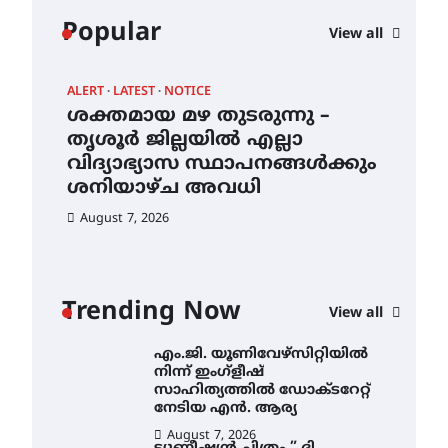
കോമേഴ്സ്
Popular
View all
എക്സ്പോയുമായി എസ്
എൻ ഹയർ സെക്കൻഡറി
വിദ്യാർത്ഥികൾ
ALERT
LATEST
NOTICE
AWA
August 6, 2026
ശക്തമായ മഴ തുടരുന്നു –
എം
സർഗ്ഗസാഹിതി-
ന്
തൃശൂർ ജില്ലയിൽ എല്ലാ
നി
കവിതാസംഗമം 2026 കവിതാ
വിദ്യാഭ്യാസ സ്ഥാപനങ്ങൾക്കും
സാ
ചർച്ച കാട്ടൂർ, ടി. കെ. ബാലൻ
ഹാളിൽ 16ന്
ശനിയാഴ്ച അവധി
ന
August 6, 2026
August 7, 2026
Au
ശക്തമായ മഴ തുടരുന്നു –
തൃശൂർ ജില്ലയിൽ എല്ലാ
വിദ്യാഭ്യാസ
സ്ഥാപനങ്ങൾക്കും
Trending Now
ശനിയാഴ്ച അവധി
View all
August 7, 2026
എം.ജി. യൂണിവേഴ്‌സിറ്റിയിൽ
നിന്ന് ഇംഗ്ളീഷ്
സാഹിത്യത്തിൽ ഡോക്ടറേറ്റ്
നേടിയ എൻ. ആര്യ
August 7, 2026