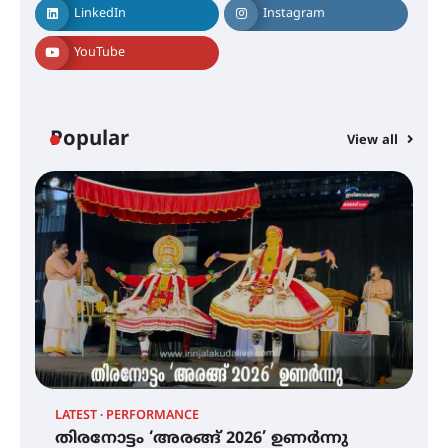
നിക്ഷേപക സംരക്ഷണ സമിതി
LinkedIn
Instagram
YouTube
ശക്തമായ കാറ്റിന് സാധ്യത –
ആഗസ്റ്റ് 12 വരെ മഴ തുടരും,
തൃശൂർ ജില്ലയിൽ മഞ്ഞ അലർട്ട്
Popular
View all
ശക്തമായ മഴ തുടരുന്നു – തൃശൂർ
ജില്ലയിൽ എല്ലാ വിദ്യാഭ്യാസ
സ്ഥാപനങ്ങൾക്കും ശനിയാഴ്ച
അവധി
എം.ജി. യൂണിവേഴ്‌സിറ്റിയിൽ നിന്ന്
ഇംഗ്ളീഷ് സാഹിത്യത്തിൽ
ഡോക്ടറേറ്റ് നേടിയ എൻ. ആര്യ
ട്യുണീഷ്യൻ ചിത്രം ” ദി വോയിസ്
ഓഫ് ഹിന്ദ് റജബ് ” ഇരിങ്ങാലക്കുട
LATEST
PERFORMANCE
EX
ഫിലിം സൊസൈറ്റി ആഗസ്റ്റ് 7
തിരനോട്ടം ‘അരങ്ങ് 2026’ ഉണർന്നു
വെള്ളിയാഴ്ച സ്‌ക്രീൻ ചെയ്യുന്നു
ഐ