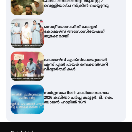
ഫിലിം സൊസൈറ്റി ആഗസ്റ്റ് 7
വെള്ളിയാഴ്ച സ്‌ക്രീൻ ചെയ്യുന്നു
സെന്റ് ജോസഫ്സ് കോളജ്
കോമേഴ്‌സ് അസോസിയേഷന്
തുടക്കമായി
കോമേഴ്സ് എക്സ്പോയുമായി
എസ് എൻ ഹയർ സെക്കൻഡറി
വിദ്യാർത്ഥികൾ
സർഗ്ഗസാഹിതി- കവിതാസംഗമം
2026 കവിതാ ചർച്ച കാട്ടൂർ, ടി. കെ.
ബാലൻ ഹാളിൽ 16ന്
ശക്തമായ മഴ തുടരുന്നു – തൃശൂർ
ജില്ലയിൽ എല്ലാ വിദ്യാഭ്യാസ