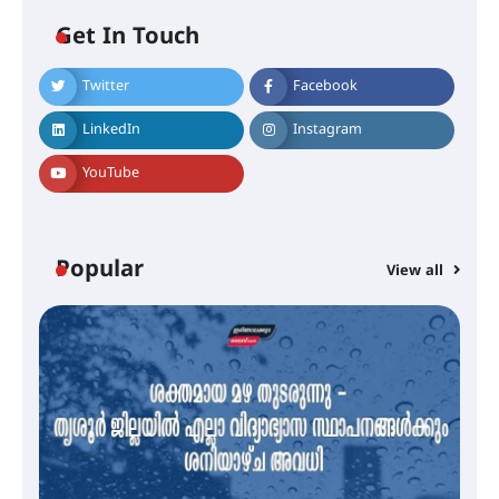
Get In Touch
Twitter
Facebook
എം.ജി. യൂണിവേഴ്‌സിറ്റിയിൽ നിന്ന്
ഇംഗ്ളീഷ് സാഹിത്യത്തിൽ
LinkedIn
Instagram
ഡോക്ടറേറ്റ് നേടിയ എൻ. ആര്യ
YouTube
ട്യുണീഷ്യൻ ചിത്രം ” ദി വോയിസ്
ഓഫ് ഹിന്ദ് റജബ് ” ഇരിങ്ങാലക്കുട
ഫിലിം സൊസൈറ്റി ആഗസ്റ്റ് 7
Popular
View all
വെള്ളിയാഴ്ച സ്‌ക്രീൻ ചെയ്യുന്നു
സെന്റ് ജോസഫ്സ് കോളജ്
കോമേഴ്‌സ് അസോസിയേഷന്
തുടക്കമായി
കോമേഴ്സ് എക്സ്പോയുമായി
എസ് എൻ ഹയർ സെക്കൻഡറി