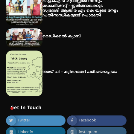
ഐ.ഐ.ടി മദ്രാസ്സിൽ നിന്നും
വിദ്യാർത്ഥികൾ
ഡോക്ടറേറ്റ് – ഇരിങ്ങാലക്കുട
സ്വദേശി ആതിര എം കെ യുടെ നേട്ടം
പ്രതിസന്ധികളോട് പൊരുതി
സർഗ്ഗസാഹിതി- കവിതാസംഗമം
2026 കവിതാ ചർച്ച കാട്ടൂർ, ടി. കെ.
മെഡിക്കൽ ക്യാമ്പ്
ബാലൻ ഹാളിൽ 16ന്
തായ് ചി – ക്വിഗോങ്ങ് പരിചയപ്പെടാം
Get In Touch
Twitter
Facebook
LinkedIn
Instagram