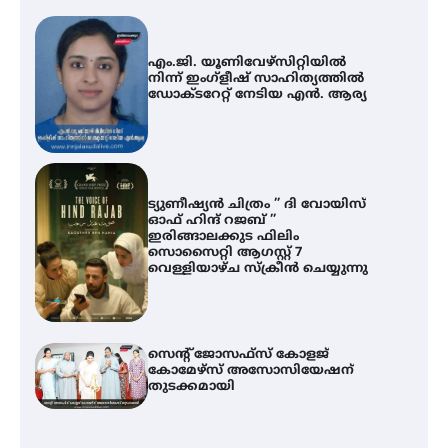
എം.ജി. യൂണിവേഴ്‌സിറ്റിയിൽ
നിന്ന് ഇംഗ്ളീഷ് സാഹിത്യത്തിൽ
ഡോക്ടറേറ്റ് നേടിയ എൻ. ആര്യ
ട്യുണീഷ്യൻ ചിത്രം ” ദി വോയിസ്
ഓഫ് ഹിന്ദ് റജബ് ”
ഇരിങ്ങാലക്കുട ഫിലിം
സൊസൈറ്റി ആഗസ്റ്റ് 7
വെള്ളിയാഴ്ച സ്‌ക്രീൻ ചെയ്യുന്നു
സെന്റ് ജോസഫ്സ് കോളജ്
കോമേഴ്‌സ് അസോസിയേഷന്
തുടക്കമായി