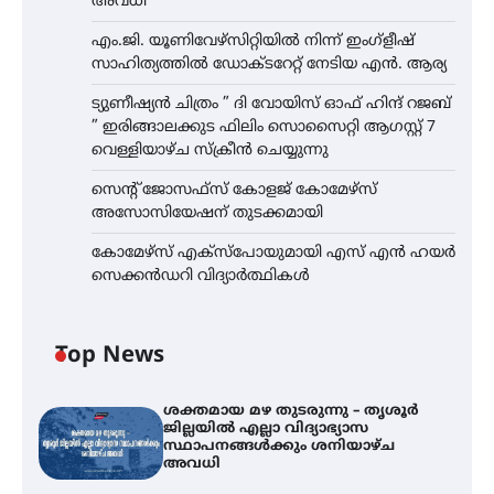
അവധി
എം.ജി. യൂണിവേഴ്‌സിറ്റിയിൽ നിന്ന് ഇംഗ്ളീഷ്
സാഹിത്യത്തിൽ ഡോക്ടറേറ്റ് നേടിയ എൻ. ആര്യ
ട്യുണീഷ്യൻ ചിത്രം ” ദി വോയിസ് ഓഫ് ഹിന്ദ് റജബ്
” ഇരിങ്ങാലക്കുട ഫിലിം സൊസൈറ്റി ആഗസ്റ്റ് 7
വെള്ളിയാഴ്ച സ്‌ക്രീൻ ചെയ്യുന്നു
സെന്റ് ജോസഫ്സ് കോളജ് കോമേഴ്‌സ്
അസോസിയേഷന് തുടക്കമായി
കോമേഴ്സ് എക്സ്പോയുമായി എസ് എൻ ഹയർ
സെക്കൻഡറി വിദ്യാർത്ഥികൾ
Top News
ശക്തമായ മഴ തുടരുന്നു – തൃശൂർ
ജില്ലയിൽ എല്ലാ വിദ്യാഭ്യാസ
സ്ഥാപനങ്ങൾക്കും ശനിയാഴ്ച
അവധി