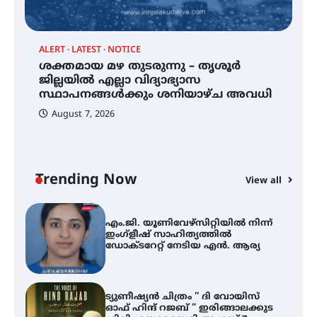
വിദ്യാർത്ഥികൾ
ALERT
LATEST
NOTICE
്
ശക്തമായ മഴ തുടരുന്നു – തൃശൂർ
സർഗ്ഗസാഹിതി- കവിതാസംഗമം
2026 കവിതാ ചർച്ച കാട്ടൂർ, ടി. കെ.
ജില്ലയിൽ എല്ലാ വിദ്യാഭ്യാസ
ബാലൻ ഹാളിൽ 16ന്
സ്ഥാപനങ്ങൾക്കും ശനിയാഴ്ച അവധി
August 7, 2026
ശക്തമായ മഴ തുടരുന്നു – തൃശൂർ
ജില്ലയിൽ എല്ലാ വിദ്യാഭ്യാസ
സ്ഥാപനങ്ങൾക്കും ശനിയാഴ്ച
അവധി
Trending Now
View all
A
എം.ജി. യൂണിവേഴ്‌സിറ്റിയിൽ നിന്ന്
എ
ഇംഗ്ളീഷ് സാഹിത്യത്തിൽ
ഡോക്ടറേറ്റ് നേടിയ എൻ. ആര്യ
ഇ
ന
ട്യുണീഷ്യൻ ചിത്രം ” ദി വോയിസ്
ഓഫ് ഹിന്ദ് റജബ് ” ഇരിങ്ങാലക്കുട