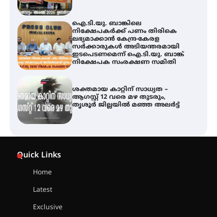
ഐ.ടി.യു. ബാങ്കിലെ
നിക്ഷേപകർക്ക് പണം തിരികെ
ലഭ്യമാക്കാൻ കേന്ദ്ര-കേരള
സർക്കാരുകൾ അടിയന്തരമായി
ഇടപെടണമെന്ന് ഐ.ടി.യു. ബാങ്ക്
നിക്ഷേപക സംരക്ഷണ സമിതി
ശക്തമായ കാറ്റിന് സാധ്യത –
ആഗസ്റ്റ് 12 വരെ മഴ തുടരും,
തൃശൂർ ജില്ലയിൽ മഞ്ഞ അലർട്ട്
അരങ്ങ് 2026-ന്
സാംസ്കാരികപ്പൊലിമയോടെ
Quick Links
സമാപനം
Home
Latest
എ.കെ.സി.സി.യുടെ സൗജന്യ
Exclusive
ആയുർവേദ മെഡിക്കൽ ക്യാമ്പ്