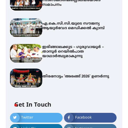
സാംസ്കാരികപ്പൊലിമയോടെ
സമാപനം
എ.കെ.സി.സി.യുടെ സൗജന്യ
ആയുർവേദ മെഡിക്കൽ ക്യാമ്പ്
ഇരിങ്ങാലക്കുട – ഗുരുവായൂർ –
താനൂർ റെയിൽപാത
യാഥാർത്ഥ്യമാകുന്നു
തിരനോട്ടം ‘അരങ്ങ് 2026’ ഉണർന്നു
Get In Touch
Twitter
Facebook
എ.കെ.സി.സി.യുടെ സൗജന്യ
ആയുർവേദ മെഡിക്കൽ ക്യാമ്പ്