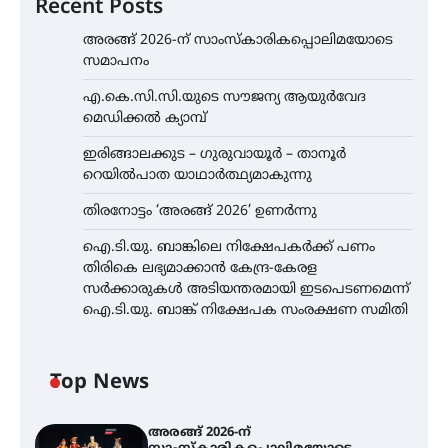
Recent Posts
അരങ്ങ് 2026-ന് സാംസ്കാരികപ്പൊലിമയോടെ
സമാപനം
എ.കെ.സി.സി.യുടെ സൗജന്യ ആയുർവേദ
മെഡിക്കൽ ക്യാമ്പ്
ഇരിങ്ങാലക്കുട – ഗുരുവായൂർ – താനൂർ
റെയിൽപാത യാഥാർത്ഥ്യമാകുന്നു
തിരനോട്ടം ‘അരങ്ങ് 2026’ ഉണർന്നു
ഐ.ടി.യു. ബാങ്കിലെ നിക്ഷേപകർക്ക് പണം
തിരികെ ലഭ്യമാക്കാൻ കേന്ദ്ര-കേരള
സർക്കാരുകൾ അടിയന്തരമായി ഇടപെടണമെന്ന്
ഐ.ടി.യു. ബാങ്ക് നിക്ഷേപക സംരക്ഷണ സമിതി
Top News
അരങ്ങ് 2026-ന്