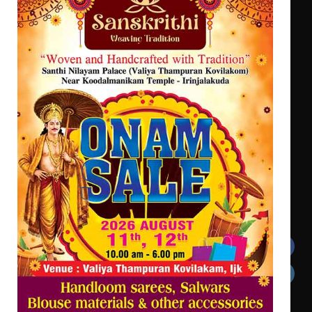
ട്യുണീഷ്യൻ ചിത്രം ” ദി വോയിസ്
ഓഫ് ഹിന്ദ് റജബ് ” ഇരിങ്ങാലക്കുട
ഫിലിം സൊസൈറ്റി ആഗസ്റ്റ് 7
വെള്ളിയാഴ്ച സ്‌ക്രീൻ ചെയ്യുന്നു
സെന്റ് ജോസഫ്സ് കോളജ്
കോമേഴ്‌സ് അസോസിയേഷന്
തുടക്കമായി
Get In Touch
Twitter
Facebook
LinkedIn
Instagram
YouTube