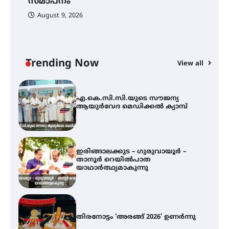
സമാപനം
August 9, 2026
അരങ്ങ് 2026-ന്
സാംസ്കാരികപ്പൊലിമയോടെ
സമാപനം
Trending Now
View all
എ.കെ.സി.സി.യുടെ സൗജന്യ
ആയുർവേദ മെഡിക്കൽ ക്യാമ്പ്
ഇരിങ്ങാലക്കുട – ഗുരുവായൂർ –
താനൂർ റെയിൽപാത
യാഥാർത്ഥ്യമാകുന്നു
തിരനോട്ടം ‘അരങ്ങ് 2026’ ഉണർന്നു