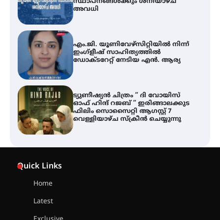
സ്ഥാപനങ്ങൾക്കും ശനിയാഴ്ച
അവധി
എം.ജി. യൂണിവേഴ്‌സിറ്റിയിൽ നിന്ന്
ഇംഗ്ളീഷ് സാഹിത്യത്തിൽ
ഡോക്ടറേറ്റ് നേടിയ എൻ. ആര്യ
ട്യുണീഷ്യൻ ചിത്രം ” ദി വോയിസ്
ഓഫ് ഹിന്ദ് റജബ് ” ഇരിങ്ങാലക്കുട
ഫിലിം സൊസൈറ്റി ആഗസ്റ്റ് 7
വെള്ളിയാഴ്ച സ്‌ക്രീൻ ചെയ്യുന്നു
തിരനോട്ടം ‘അരങ്ങ് 2026’ ഉണർന്നു
Quick Links
Home
ഐ.ടി.യു. ബാങ്കിലെ
Latest
നിക്ഷേപകർക്ക് പണം തിരികെ
ലഭ്യമാക്കാൻ കേന്ദ്ര-കേരള
Exclusive