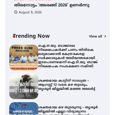
ഫിലിം സൊസൈറ്റി ആഗസ്റ്റ് 7
തിരനോട്ടം ‘അരങ്ങ് 2026’ ഉണർന്നു
വെള്ളിയാഴ്ച സ്‌ക്രീൻ ചെയ്യുന്നു
ഐ
പ
August 8, 2026
ി
ക
ഇ
ന
തിരനോട്ടം ‘അരങ്ങ് 2026’ ഉണർന്നു
Trending Now
View all
ഐ.ടി.യു. ബാങ്കിലെ
നിക്ഷേപകർക്ക് പണം തിരികെ
ലഭ്യമാക്കാൻ കേന്ദ്ര-കേരള
സർക്കാരുകൾ അടിയന്തരമായി
ഇടപെടണമെന്ന് ഐ.ടി.യു. ബാങ്ക്
നിക്ഷേപക സംരക്ഷണ സമിതി
ശക്തമായ കാറ്റിന് സാധ്യത –
ആഗസ്റ്റ് 12 വരെ മഴ തുടരും,
തൃശൂർ ജില്ലയിൽ മഞ്ഞ അലർട്ട്
ശക്തമായ മഴ തുടരുന്നു – തൃശൂർ
ജില്ലയിൽ എല്ലാ വിദ്യാഭ്യാസ