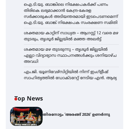
ഐ.ടി.യു. ബാങ്കിലെ നിക്ഷേപകർക്ക് പണം
തിരികെ ലഭ്യമാക്കാൻ കേന്ദ്ര-കേരള
സർക്കാരുകൾ അടിയന്തരമായി ഇടപെടണമെന്ന്
ഐ.ടി.യു. ബാങ്ക് നിക്ഷേപക സംരക്ഷണ സമിതി
ശക്തമായ കാറ്റിന് സാധ്യത – ആഗസ്റ്റ് 12 വരെ മഴ
തുടരും, തൃശൂർ ജില്ലയിൽ മഞ്ഞ അലർട്ട്
ശക്തമായ മഴ തുടരുന്നു – തൃശൂർ ജില്ലയിൽ
എല്ലാ വിദ്യാഭ്യാസ സ്ഥാപനങ്ങൾക്കും ശനിയാഴ്ച
അവധി
എം.ജി. യൂണിവേഴ്‌സിറ്റിയിൽ നിന്ന് ഇംഗ്ളീഷ്
സാഹിത്യത്തിൽ ഡോക്ടറേറ്റ് നേടിയ എൻ. ആര്യ
Top News
തിരനോട്ടം ‘അരങ്ങ് 2026’ ഉണർന്നു