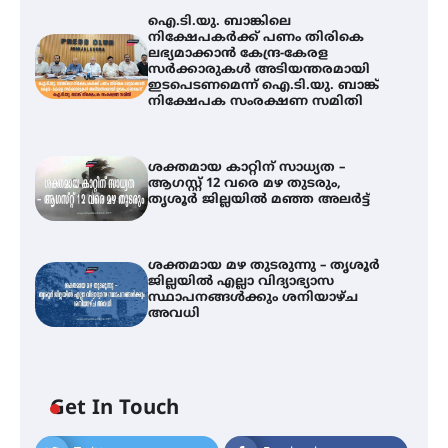
ഐ.ടി.യു. ബാങ്കിലെ
നിക്ഷേപകർക്ക് പണം തിരികെ
ലഭ്യമാക്കാൻ കേന്ദ്ര-കേരള
സർക്കാരുകൾ അടിയന്തരമായി
ഇടപെടണമെന്ന് ഐ.ടി.യു. ബാങ്ക്
നിക്ഷേപക സംരക്ഷണ സമിതി
ശക്തമായ കാറ്റിന് സാധ്യത –
ആഗസ്റ്റ് 12 വരെ മഴ തുടരും,
തൃശൂർ ജില്ലയിൽ മഞ്ഞ അലർട്ട്
ശക്തമായ മഴ തുടരുന്നു – തൃശൂർ
ജില്ലയിൽ എല്ലാ വിദ്യാഭ്യാസ
സ്ഥാപനങ്ങൾക്കും ശനിയാഴ്ച
അവധി
ഐ.ടി.യു. ബാങ്കിലെ
Get In Touch
നിക്ഷേപകർക്ക് പണം തിരികെ
ലഭ്യമാക്കാൻ കേന്ദ്ര-കേരള