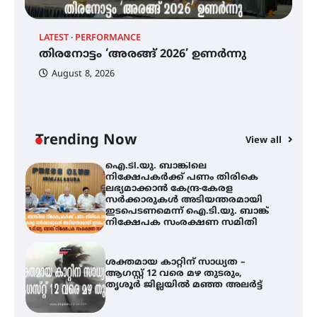
ട്യുണീഷ്യൻ ചിത്രം ” ദി വോയിസ്
ഓഫ് ഹിന്ദ് റജബ് ” ഇരിങ്ങാലക്കുട
LATEST
PERFORMANCE
EX
ഫിലിം സൊസൈറ്റി ആഗസ്റ്റ് 7
തിരനോട്ടം ‘അരങ്ങ് 2026’ ഉണർന്നു
വെള്ളിയാഴ്ച സ്‌ക്രീൻ ചെയ്യുന്നു
ഐ
പ
August 8, 2026
ി
ക
ഇ
ന
തിരനോട്ടം ‘അരങ്ങ് 2026’ ഉണർന്നു
Trending Now
View all
ഐ.ടി.യു. ബാങ്കിലെ
നിക്ഷേപകർക്ക് പണം തിരികെ
ലഭ്യമാക്കാൻ കേന്ദ്ര-കേരള
സർക്കാരുകൾ അടിയന്തരമായി
ഇടപെടണമെന്ന് ഐ.ടി.യു. ബാങ്ക്
നിക്ഷേപക സംരക്ഷണ സമിതി
ശക്തമായ കാറ്റിന് സാധ്യത –
ആഗസ്റ്റ് 12 വരെ മഴ തുടരും,
തൃശൂർ ജില്ലയിൽ മഞ്ഞ അലർട്ട്