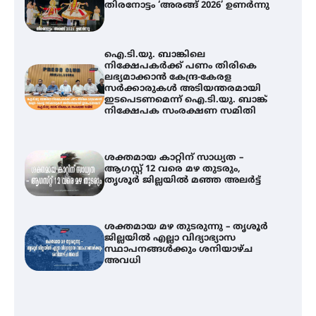
തിരനോട്ടം ‘അരങ്ങ് 2026’ ഉണർന്നു
ഐ.ടി.യു. ബാങ്കിലെ
നിക്ഷേപകർക്ക് പണം തിരികെ
ലഭ്യമാക്കാൻ കേന്ദ്ര-കേരള
സർക്കാരുകൾ അടിയന്തരമായി
ഇടപെടണമെന്ന് ഐ.ടി.യു. ബാങ്ക്
നിക്ഷേപക സംരക്ഷണ സമിതി
ശക്തമായ കാറ്റിന് സാധ്യത –
ആഗസ്റ്റ് 12 വരെ മഴ തുടരും,
തൃശൂർ ജില്ലയിൽ മഞ്ഞ അലർട്ട്
ശക്തമായ മഴ തുടരുന്നു – തൃശൂർ
ജില്ലയിൽ എല്ലാ വിദ്യാഭ്യാസ
സ്ഥാപനങ്ങൾക്കും ശനിയാഴ്ച
അവധി