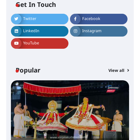
ഐ.ടി.യു. ബാങ്കിലെ
Get In Touch
നിക്ഷേപകർക്ക് പണം തിരികെ
ലഭ്യമാക്കാൻ കേന്ദ്ര-കേരള
സർക്കാരുകൾ അടിയന്തരമായി
Twitter
Facebook
ഇടപെടണമെന്ന് ഐ.ടി.യു. ബാങ്ക്
നിക്ഷേപക സംരക്ഷണ സമിതി
LinkedIn
Instagram
YouTube
ശക്തമായ കാറ്റിന് സാധ്യത –
ആഗസ്റ്റ് 12 വരെ മഴ തുടരും,
തൃശൂർ ജില്ലയിൽ മഞ്ഞ അലർട്ട്
Popular
View all
ശക്തമായ മഴ തുടരുന്നു – തൃശൂർ
ജില്ലയിൽ എല്ലാ വിദ്യാഭ്യാസ
സ്ഥാപനങ്ങൾക്കും ശനിയാഴ്ച
അവധി
എം.ജി. യൂണിവേഴ്‌സിറ്റിയിൽ നിന്ന്
ഇംഗ്ളീഷ് സാഹിത്യത്തിൽ
ഡോക്ടറേറ്റ് നേടിയ എൻ. ആര്യ