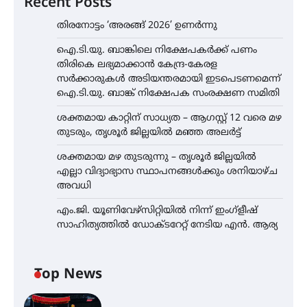
Recent Posts
തിരനോട്ടം ‘അരങ്ങ് 2026’ ഉണർന്നു
ഐ.ടി.യു. ബാങ്കിലെ നിക്ഷേപകർക്ക് പണം
തിരികെ ലഭ്യമാക്കാൻ കേന്ദ്ര-കേരള
സർക്കാരുകൾ അടിയന്തരമായി ഇടപെടണമെന്ന്
ഐ.ടി.യു. ബാങ്ക് നിക്ഷേപക സംരക്ഷണ സമിതി
ശക്തമായ കാറ്റിന് സാധ്യത – ആഗസ്റ്റ് 12 വരെ മഴ
തുടരും, തൃശൂർ ജില്ലയിൽ മഞ്ഞ അലർട്ട്
ശക്തമായ മഴ തുടരുന്നു – തൃശൂർ ജില്ലയിൽ
എല്ലാ വിദ്യാഭ്യാസ സ്ഥാപനങ്ങൾക്കും ശനിയാഴ്ച
അവധി
എം.ജി. യൂണിവേഴ്‌സിറ്റിയിൽ നിന്ന് ഇംഗ്ളീഷ്
സാഹിത്യത്തിൽ ഡോക്ടറേറ്റ് നേടിയ എൻ. ആര്യ
Top News