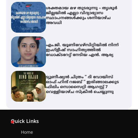
ശക്തമായ മഴ തുടരുന്നു – തൃശൂർ
ജില്ലയിൽ എല്ലാ വിദ്യാഭ്യാസ
സ്ഥാപനങ്ങൾക്കും ശനിയാഴ്ച
അവധി
എം.ജി. യൂണിവേഴ്‌സിറ്റിയിൽ നിന്ന്
ഇംഗ്ളീഷ് സാഹിത്യത്തിൽ
ഡോക്ടറേറ്റ് നേടിയ എൻ. ആര്യ
ട്യുണീഷ്യൻ ചിത്രം ” ദി വോയിസ്
ഓഫ് ഹിന്ദ് റജബ് ” ഇരിങ്ങാലക്കുട
ഫിലിം സൊസൈറ്റി ആഗസ്റ്റ് 7
വെള്ളിയാഴ്ച സ്‌ക്രീൻ ചെയ്യുന്നു
തിരനോട്ടം ‘അരങ്ങ് 2026’ ഉണർന്നു
Quick Links
Home