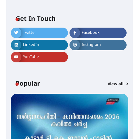
Get In Touch
Twitter
Facebook
ഇടത്തരം മഴയ്ക്കും കാറ്റിനും
സാധ്യത ഇരിങ്ങാലക്കുടയിൽ 4.4
LinkedIn
Instagram
മില്ലി മീറ്റർ മഴ ലഭിച്ചു
YouTube
ഐ.ഐ.ടി മദ്രാസ്സിൽ നിന്നും
ഡോക്ടറേറ്റ് – ഇരിങ്ങാലക്കുട
സ്വദേശി ആതിര എം കെ യുടെ
Popular
View all
നേട്ടം പ്രതിസന്ധികളോട് പൊരുതി
മെഡിക്കൽ ക്യാമ്പ്