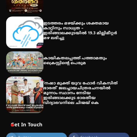
തായ് ചി – ക്വിഗോങ്ങ്
പരിചയപ്പെടാം
ഇടത്തരം മഴയ്ക്കും ശക്തമായ
കാറ്റിനും സാധ്യത –
ഇരിങ്ങാലക്കുടയിൽ 19.3 മില്ലിമീറ്റർ
മഴ ലഭിച്ചു
തേലപ്പിളളി പാറേമൽ വറീത്
തോമാസ് (69) അന്തരിച്ചു
കായികതലപ്പത്ത് പത്താമതും
ക്രൈസ്റ്റിന്റെ പെരുമ
‘നഷാ മുക്ത് യുവ ഫോർ വികസിത്
ഭാരത്’ ജലച്ചായചിത്രരചനയിൽ
മൂന്നാം സ്ഥാനം നേടിയ
ഇരിങ്ങാലക്കുട ഭാരതീയ
വിദ്യാഭവനിലെ ചിന്മയ് കെ
Get In Touch