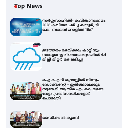
Top News
സർഗ്ഗസാഹിതി- കവിതാസംഗമം
2026 കവിതാ ചർച്ച കാട്ടൂർ, ടി.
കെ. ബാലൻ ഹാളിൽ 16ന്
ഇടത്തരം മഴയ്ക്കും കാറ്റിനും
സാധ്യത ഇരിങ്ങാലക്കുടയിൽ 4.4
മില്ലി മീറ്റർ മഴ ലഭിച്ചു
ഐ.ഐ.ടി മദ്രാസ്സിൽ നിന്നും
ഡോക്ടറേറ്റ് – ഇരിങ്ങാലക്കുട
സ്വദേശി ആതിര എം കെ യുടെ
നേട്ടം പ്രതിസന്ധികളോട്
പൊരുതി
മെഡിക്കൽ ക്യാമ്പ്