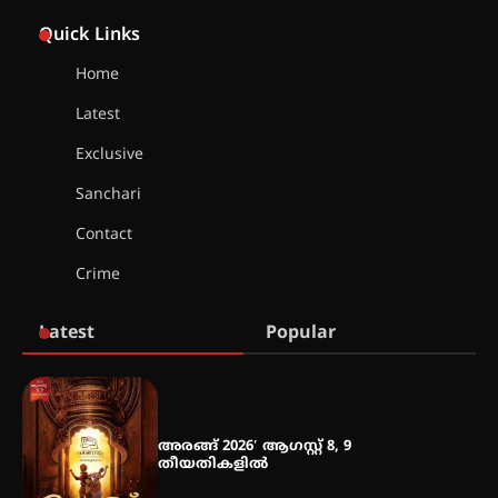
സർഗ്ഗസാഹിതി- കവിതാസംഗമം
2026 കവിതാ ചർച്ച കാട്ടൂർ, ടി. കെ.
Quick Links
ബാലൻ ഹാളിൽ 16ന്
Home
Latest
ഇടത്തരം മഴയ്ക്കും കാറ്റിനും
സാധ്യത ഇരിങ്ങാലക്കുടയിൽ 4.4
Exclusive
മില്ലി മീറ്റർ മഴ ലഭിച്ചു
Sanchari
Contact
ഐ.ഐ.ടി മദ്രാസ്സിൽ നിന്നും
ഡോക്ടറേറ്റ് – ഇരിങ്ങാലക്കുട
Crime
സ്വദേശി ആതിര എം കെ യുടെ
നേട്ടം പ്രതിസന്ധികളോട് പൊരുതി
Latest
Popular
മെഡിക്കൽ ക്യാമ്പ്
അരങ്ങ് 2026′ ആഗസ്റ്റ് 8, 9
തീയതികളിൽ