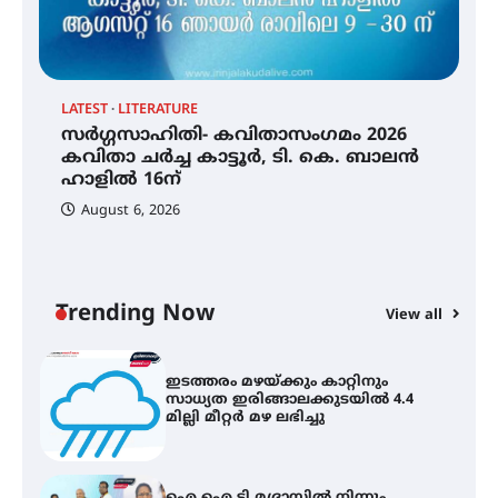
തായ് ചി – ക്വിഗോങ്ങ്
പരിചയപ്പെടാം
LATEST
LITERATURE
സർഗ്ഗസാഹിതി- കവിതാസംഗമം 2026
തേലപ്പിളളി പാറേമൽ വറീത്
കവിതാ ചർച്ച കാട്ടൂർ, ടി. കെ. ബാലൻ
തോമാസ് (69) അന്തരിച്ചു
ഹാളിൽ 16ന്
August 6, 2026
C
സർഗ്ഗസാഹിതി- കവിതാസംഗമം
ഇ
2026 കവിതാ ചർച്ച കാട്ടൂർ, ടി. കെ.
ഇ
ബാലൻ ഹാളിൽ 16ന്
ല
Trending Now
View all
ഇടത്തരം മഴയ്ക്കും കാറ്റിനും
സാധ്യത ഇരിങ്ങാലക്കുടയിൽ 4.4
മില്ലി മീറ്റർ മഴ ലഭിച്ചു
ഐ.ഐ.ടി മദ്രാസ്സിൽ നിന്നും