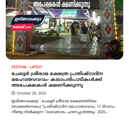
FESTIVAL
LATEST
ചേലൂർ ശ്രീരാമ ക്ഷേത്ര പ്രതിഷ്ഠാദിന
മഹോത്സവവം- കലാപരിപാടികൾക്ക്
അപേക്ഷകൾ ക്ഷണിക്കുന്നു
October 29, 2025
ഇരിങ്ങാലക്കുട : ചേലൂർ ശ്രീരാമ ക്ഷേത്രത്തിലെ
(താമരത്തമ്പലം) “പ്രതിഷ്ഠാദിന മഹോത്സവവം, 12 ദിവസം
നീണ്ടു നിൽക്കുന്ന “ദശവതാരം ചന്ദനച്ചാർത്തും’ 2026…