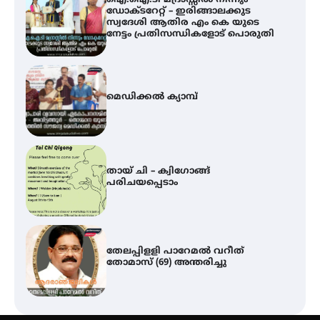
ഡോക്ടറേറ്റ് – ഇരിങ്ങാലക്കുട
സ്വദേശി ആതിര എം കെ യുടെ
നേട്ടം പ്രതിസന്ധികളോട് പൊരുതി
മെഡിക്കൽ ക്യാമ്പ്
തായ് ചി – ക്വിഗോങ്ങ്
പരിചയപ്പെടാം
തേലപ്പിളളി പാറേമൽ വറീത്
തോമാസ് (69) അന്തരിച്ചു