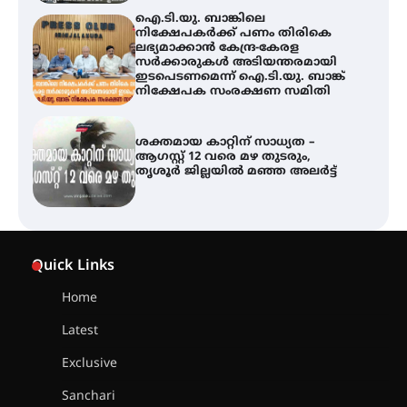
ഐ.ടി.യു. ബാങ്കിലെ
നിക്ഷേപകർക്ക് പണം തിരികെ
ലഭ്യമാക്കാൻ കേന്ദ്ര-കേരള
സർക്കാരുകൾ അടിയന്തരമായി
ഇടപെടണമെന്ന് ഐ.ടി.യു. ബാങ്ക്
നിക്ഷേപക സംരക്ഷണ സമിതി
ശക്തമായ കാറ്റിന് സാധ്യത –
ആഗസ്റ്റ് 12 വരെ മഴ തുടരും,
തൃശൂർ ജില്ലയിൽ മഞ്ഞ അലർട്ട്
അരങ്ങ് 2026-ന്
സാംസ്കാരികപ്പൊലിമയോടെ
Quick Links
സമാപനം
Home
Latest
എ.കെ.സി.സി.യുടെ സൗജന്യ
Exclusive
ആയുർവേദ മെഡിക്കൽ ക്യാമ്പ്
Sanchari