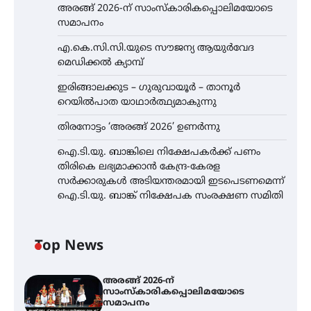
അരങ്ങ് 2026-ന് സാംസ്കാരികപ്പൊലിമയോടെ
സമാപനം
എ.കെ.സി.സി.യുടെ സൗജന്യ ആയുർവേദ
മെഡിക്കൽ ക്യാമ്പ്
ഇരിങ്ങാലക്കുട – ഗുരുവായൂർ – താനൂർ
റെയിൽപാത യാഥാർത്ഥ്യമാകുന്നു
തിരനോട്ടം ‘അരങ്ങ് 2026’ ഉണർന്നു
ഐ.ടി.യു. ബാങ്കിലെ നിക്ഷേപകർക്ക് പണം
തിരികെ ലഭ്യമാക്കാൻ കേന്ദ്ര-കേരള
സർക്കാരുകൾ അടിയന്തരമായി ഇടപെടണമെന്ന്
ഐ.ടി.യു. ബാങ്ക് നിക്ഷേപക സംരക്ഷണ സമിതി
Top News
അരങ്ങ് 2026-ന്
സാംസ്കാരികപ്പൊലിമയോടെ
സമാപനം