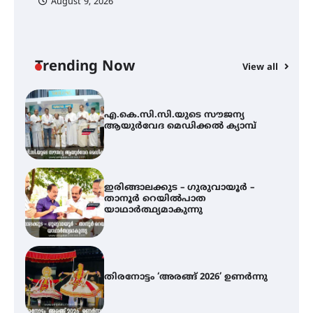
August 9, 2026
അരങ്ങ് 2026-ന്
സാംസ്കാരികപ്പൊലിമയോടെ
സമാപനം
Trending Now
View all
എ.കെ.സി.സി.യുടെ സൗജന്യ
ആയുർവേദ മെഡിക്കൽ ക്യാമ്പ്
ഇരിങ്ങാലക്കുട – ഗുരുവായൂർ –
താനൂർ റെയിൽപാത
യാഥാർത്ഥ്യമാകുന്നു
തിരനോട്ടം ‘അരങ്ങ് 2026’ ഉണർന്നു