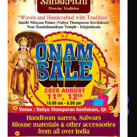
ട്യുണീഷ്യൻ ചിത്രം ” ദി വോയിസ്
ഓഫ് ഹിന്ദ് റജബ് ” ഇരിങ്ങാലക്കുട
ഫിലിം സൊസൈറ്റി ആഗസ്റ്റ് 7
വെള്ളിയാഴ്ച സ്‌ക്രീൻ ചെയ്യുന്നു
സെന്റ് ജോസഫ്സ് കോളജ്
കോമേഴ്‌സ് അസോസിയേഷന്
തുടക്കമായി
Get In Touch
Twitter
Facebook
LinkedIn
Instagram
YouTube