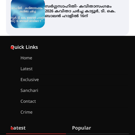
സർഗ്ഗസാഹിതി- കവിതാസംഗമം
2026 കവിതാ ചർച്ച കാട്ടൂർ, ടി. കെ.
ബാലൻ ഹാളിൽ 16ന്
ശക്തമായ മഴ തുടരുന്നു – തൃശൂർ
ജില്ലയിൽ എല്ലാ വിദ്യാഭ്യാസ
Quick Links
സ്ഥാപനങ്ങൾക്കും ശനിയാഴ്ച
അവധി
Home
Latest
എം.ജി. യൂണിവേഴ്‌സിറ്റിയിൽ നിന്ന്
ഇംഗ്ളീഷ് സാഹിത്യത്തിൽ
Exclusive
ഡോക്ടറേറ്റ് നേടിയ എൻ. ആര്യ
Sanchari
Contact
ട്യുണീഷ്യൻ ചിത്രം ” ദി വോയിസ്
ഓഫ് ഹിന്ദ് റജബ് ” ഇരിങ്ങാലക്കുട
Crime
ഫിലിം സൊസൈറ്റി ആഗസ്റ്റ് 7
വെള്ളിയാഴ്ച സ്‌ക്രീൻ ചെയ്യുന്നു
Latest
Popular