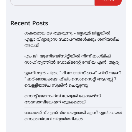
Search
Recent Posts
ശക്തമായ മഴ തുടരുന്നു – തൃശൂർ ജില്ലയിൽ
എല്ലാ വിദ്യാഭ്യാസ സ്ഥാപനങ്ങൾക്കും ശനിയാഴ്ച
അവധി
എം.ജി. യൂണിവേഴ്‌സിറ്റിയിൽ നിന്ന് ഇംഗ്ളീഷ്
സാഹിത്യത്തിൽ ഡോക്ടറേറ്റ് നേടിയ എൻ. ആര്യ
ട്യുണീഷ്യൻ ചിത്രം ” ദി വോയിസ് ഓഫ് ഹിന്ദ് റജബ്
” ഇരിങ്ങാലക്കുട ഫിലിം സൊസൈറ്റി ആഗസ്റ്റ് 7
വെള്ളിയാഴ്ച സ്‌ക്രീൻ ചെയ്യുന്നു
സെന്റ് ജോസഫ്സ് കോളജ് കോമേഴ്‌സ്
അസോസിയേഷന് തുടക്കമായി
കോമേഴ്സ് എക്സ്പോയുമായി എസ് എൻ ഹയർ
സെക്കൻഡറി വിദ്യാർത്ഥികൾ