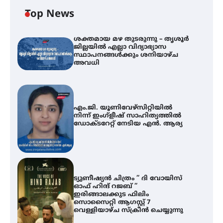
Top News
ശക്തമായ മഴ തുടരുന്നു – തൃശൂർ
ജില്ലയിൽ എല്ലാ വിദ്യാഭ്യാസ
സ്ഥാപനങ്ങൾക്കും ശനിയാഴ്ച
അവധി
എം.ജി. യൂണിവേഴ്‌സിറ്റിയിൽ
നിന്ന് ഇംഗ്ളീഷ് സാഹിത്യത്തിൽ
ഡോക്ടറേറ്റ് നേടിയ എൻ. ആര്യ
ട്യുണീഷ്യൻ ചിത്രം ” ദി വോയിസ്
ഓഫ് ഹിന്ദ് റജബ് ”
ഇരിങ്ങാലക്കുട ഫിലിം
സൊസൈറ്റി ആഗസ്റ്റ് 7
വെള്ളിയാഴ്ച സ്‌ക്രീൻ ചെയ്യുന്നു