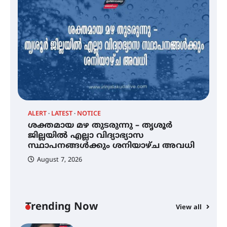
സെന്റ് ജോസഫ്സ് കോളജ്
കോമേഴ്‌സ് അസോസിയേഷന്
തുടക്കമായി
കോമേഴ്സ് എക്സ്പോയുമായി
എസ് എൻ ഹയർ സെക്കൻഡറി
വിദ്യാർത്ഥികൾ
ALERT
LATEST
NOTICE
്
ശക്തമായ മഴ തുടരുന്നു – തൃശൂർ
സർഗ്ഗസാഹിതി- കവിതാസംഗമം
2026 കവിതാ ചർച്ച കാട്ടൂർ, ടി. കെ.
ജില്ലയിൽ എല്ലാ വിദ്യാഭ്യാസ
ബാലൻ ഹാളിൽ 16ന്
സ്ഥാപനങ്ങൾക്കും ശനിയാഴ്ച അവധി
August 7, 2026
ശക്തമായ മഴ തുടരുന്നു – തൃശൂർ
ജില്ലയിൽ എല്ലാ വിദ്യാഭ്യാസ
സ്ഥാപനങ്ങൾക്കും ശനിയാഴ്ച
അവധി
Trending Now
View all