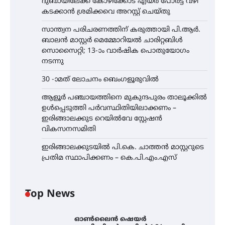
ദുബായിലേക്ക് കോഴിക്കോട് എയർ പോർട്ട് വഴി
കടക്കാൻ ശ്രമിക്കവെ അറസ്റ്റ് ചെയ്തു
സാന്ത്വന പരിചരണത്തിന് കരുത്തായി പി.ആർ.
ബാലൻ മാസ്റ്റർ മെമ്മോറിയൽ ചാരിറ്റബിൾ
സൊസൈറ്റി; 13-ാം വാർഷിക പൊതുയോഗം
നടന്നു
30 -ാമത് ലോചനം ബെംഗളൂരുവിൽ
ആളൂർ പഞ്ചായത്തിനെ മുകുന്ദപുരം താലൂക്കിൽ
ഉൾപ്പെടുത്തി പർവസ്ഥിതിയിലാക്കണം –
ഇരിങ്ങാലക്കുട റെയിൽവേ സ്റ്റേഷൻ
വികസനസമിതി
ഇരിങ്ങാലക്കുടയിൽ പി.കെ. ചാത്തൻ മാസ്റ്ററുടെ
പ്രതിമ സ്ഥാപിക്കണം – കെ.പി.എം.എസ്
Top News
ഓൺലൈൻ ഷെയർ