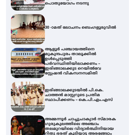
പൊതുയോഗം നടന്നു
30 -ാമത് ലോചനം ബെംഗളൂരുവിൽ
ആളൂർ പഞ്ചായത്തിനെ
മുകുന്ദപുരം താലൂക്കിൽ
ഉൾപ്പെടുത്തി
പർവസ്ഥിതിയിലാക്കണം –
ഇരിങ്ങാലക്കുട റെയിൽവേ
സ്റ്റേഷൻ വികസനസമിതി
ഇരിങ്ങാലക്കുടയിൽ പി.കെ.
ചാത്തൻ മാസ്റ്ററുടെ പ്രതിമ
സ്ഥാപിക്കണം – കെ.പി.എം.എസ്
അമ്മന്നൂർ ചാച്ചുചാക്യാർ സ്മാരക
ഗുരുകുലത്തിലെ അഞ്ചാം
തലമുറയിലെ വിദ്യാർത്ഥിനിയായ
റിതു ഭരത് കൂടിയാട്ട അരങ്ങേറ്റം