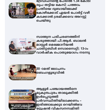
ട്രേഡിംഗിന്റെ പേരിൽ 1.34 കോടി
രൂപ തട്ടിയ കേസ്; പത്താം
പ്രതിയെ ദുബായിലേക്ക്
കോഴിക്കോട് എയർ പോർട്ട് വഴി
കടക്കാൻ ശ്രമിക്കവെ അറസ്റ്റ്
ചെയ്തു
സാന്ത്വന പരിചരണത്തിന്
കരുത്തായി പി.ആർ. ബാലൻ
മാസ്റ്റർ മെമ്മോറിയൽ
ചാരിറ്റബിൾ സൊസൈറ്റി; 13-ാം
വാർഷിക പൊതുയോഗം നടന്നു
30 -ാമത് ലോചനം
ബെംഗളൂരുവിൽ
ആളൂർ പഞ്ചായത്തിനെ
മുകുന്ദപുരം താലൂക്കിൽ
ഉൾപ്പെടുത്തി
പർവസ്ഥിതിയിലാക്കണം –
ഇരിങ്ങാലക്കുട റെയിൽവേ
സ്റ്റേഷൻ വികസനസമിതി