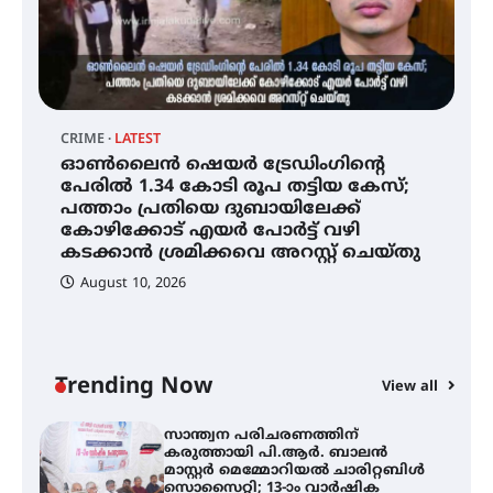
ഇരിങ്ങാലക്കുട റെയിൽവേ
സ്റ്റേഷൻ വികസനസമിതി
ഇരിങ്ങാലക്കുടയിൽ പി.കെ.
ചാത്തൻ മാസ്റ്ററുടെ പ്രതിമ
സ്ഥാപിക്കണം – കെ.പി.എം.എസ്
CRIME
LATEST
C
ഓൺലൈൻ ഷെയർ ട്രേഡിംഗിന്റെ
സ
പേരിൽ 1.34 കോടി രൂപ തട്ടിയ കേസ്;
പ
അമ്മന്നൂർ ചാച്ചുചാക്യാർ സ്മാരക
പത്താം പ്രതിയെ ദുബായിലേക്ക്
ഗുരുകുലത്തിലെ അഞ്ചാം
ച
തലമുറയിലെ വിദ്യാർത്ഥിനിയായ
കോഴിക്കോട് എയർ പോർട്ട് വഴി
വ
റിതു ഭരത് കൂടിയാട്ട അരങ്ങേറ്റം
കടക്കാൻ ശ്രമിക്കവെ അറസ്റ്റ് ചെയ്തു
കുറിച്ചു
August 10, 2026
ഓൺലൈൻ ഷെയർ ട്രേഡിംഗിന്റെ
പേരിൽ 1.34 കോടി രൂപ തട്ടിയ
കേസ്; പത്താം പ്രതിയെ
ദുബായിലേക്ക് കോഴിക്കോട് എയർ
പോർട്ട് വഴി കടക്കാൻ ശ്രമിക്കവെ
Trending Now
View all
അറസ്റ്റ് ചെയ്തു
സാന്ത്വന പരിചരണത്തിന്
കരുത്തായി പി.ആർ. ബാലൻ
മാസ്റ്റർ മെമ്മോറിയൽ ചാരിറ്റബിൾ
സൊസൈറ്റി; 13-ാം വാർഷിക