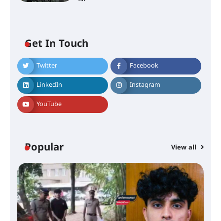
Get In Touch
Twitter
Facebook
സാന്ത്വന പരിചരണത്തിന്
LinkedIn
Instagram
കരുത്തായി പി.ആർ. ബാലൻ
മാസ്റ്റർ മെമ്മോറിയൽ ചാരിറ്റബിൾ
YouTube
സൊസൈറ്റി; 13-ാം വാർഷിക
പൊതുയോഗം നടന്നു
Popular
View all
30 -ാമത് ലോചനം ബെംഗളൂരുവിൽ
ആളൂർ പഞ്ചായത്തിനെ
മുകുന്ദപുരം താലൂക്കിൽ
ഉൾപ്പെടുത്തി
പർവസ്ഥിതിയിലാക്കണം –