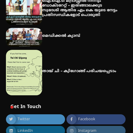
ഐ.ഐ.ടി മദ്രാസ്സിൽ നിന്നും
വിദ്യാർത്ഥികൾ
ഡോക്ടറേറ്റ് – ഇരിങ്ങാലക്കുട
സ്വദേശി ആതിര എം കെ യുടെ നേട്ടം
പ്രതിസന്ധികളോട് പൊരുതി
സർഗ്ഗസാഹിതി- കവിതാസംഗമം
2026 കവിതാ ചർച്ച കാട്ടൂർ, ടി. കെ.
മെഡിക്കൽ ക്യാമ്പ്
ബാലൻ ഹാളിൽ 16ന്
തായ് ചി – ക്വിഗോങ്ങ് പരിചയപ്പെടാം
Get In Touch
Twitter
Facebook
LinkedIn
Instagram