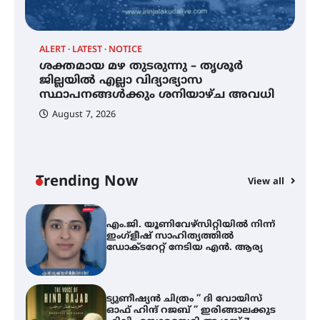
വിദ്യാർത്ഥികൾ
ALERT
LATEST
NOTICE
്
ശക്തമായ മഴ തുടരുന്നു – തൃശൂർ
സർഗ്ഗസാഹിതി- കവിതാസംഗമം
2026 കവിതാ ചർച്ച കാട്ടൂർ, ടി. കെ.
ജില്ലയിൽ എല്ലാ വിദ്യാഭ്യാസ
ബാലൻ ഹാളിൽ 16ന്
സ്ഥാപനങ്ങൾക്കും ശനിയാഴ്ച അവധി
August 7, 2026
ശക്തമായ മഴ തുടരുന്നു – തൃശൂർ
ജില്ലയിൽ എല്ലാ വിദ്യാഭ്യാസ
സ്ഥാപനങ്ങൾക്കും ശനിയാഴ്ച
അവധി
Trending Now
View all
A
എം.ജി. യൂണിവേഴ്‌സിറ്റിയിൽ നിന്ന്
എ
ഇംഗ്ളീഷ് സാഹിത്യത്തിൽ
ഡോക്ടറേറ്റ് നേടിയ എൻ. ആര്യ
ഇ
ന
ട്യുണീഷ്യൻ ചിത്രം ” ദി വോയിസ്
ഓഫ് ഹിന്ദ് റജബ് ” ഇരിങ്ങാലക്കുട