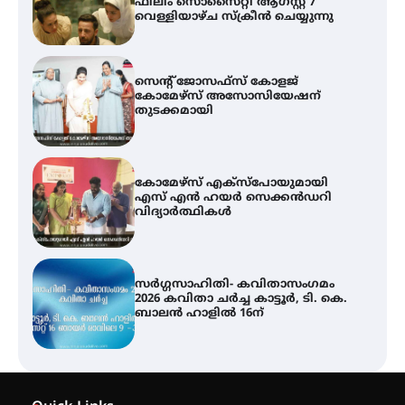
ഫിലിം സൊസൈറ്റി ആഗസ്റ്റ് 7
വെള്ളിയാഴ്ച സ്‌ക്രീൻ ചെയ്യുന്നു
സെന്റ് ജോസഫ്സ് കോളജ്
കോമേഴ്‌സ് അസോസിയേഷന്
തുടക്കമായി
കോമേഴ്സ് എക്സ്പോയുമായി
എസ് എൻ ഹയർ സെക്കൻഡറി
വിദ്യാർത്ഥികൾ
സർഗ്ഗസാഹിതി- കവിതാസംഗമം
2026 കവിതാ ചർച്ച കാട്ടൂർ, ടി. കെ.
ബാലൻ ഹാളിൽ 16ന്
ശക്തമായ മഴ തുടരുന്നു – തൃശൂർ
ജില്ലയിൽ എല്ലാ വിദ്യാഭ്യാസ