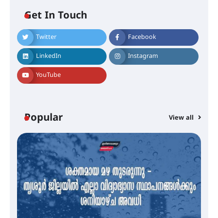
Get In Touch
Twitter
Facebook
എം.ജി. യൂണിവേഴ്‌സിറ്റിയിൽ നിന്ന്
ഇംഗ്ളീഷ് സാഹിത്യത്തിൽ
LinkedIn
Instagram
ഡോക്ടറേറ്റ് നേടിയ എൻ. ആര്യ
YouTube
ട്യുണീഷ്യൻ ചിത്രം ” ദി വോയിസ്
ഓഫ് ഹിന്ദ് റജബ് ” ഇരിങ്ങാലക്കുട
ഫിലിം സൊസൈറ്റി ആഗസ്റ്റ് 7
Popular
View all
വെള്ളിയാഴ്ച സ്‌ക്രീൻ ചെയ്യുന്നു
സെന്റ് ജോസഫ്സ് കോളജ്
കോമേഴ്‌സ് അസോസിയേഷന്
തുടക്കമായി
കോമേഴ്സ് എക്സ്പോയുമായി
എസ് എൻ ഹയർ സെക്കൻഡറി