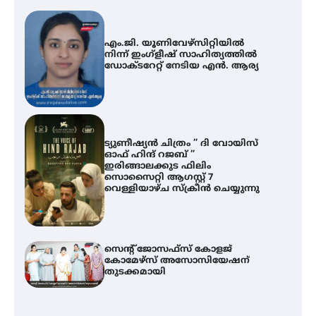
എം.ജി. യൂണിവേഴ്‌സിറ്റിയിൽ
നിന്ന് ഇംഗ്ളീഷ് സാഹിത്യത്തിൽ
ഡോക്ടറേറ്റ് നേടിയ എൻ. ആര്യ
ട്യുണീഷ്യൻ ചിത്രം ” ദി വോയിസ്
ഓഫ് ഹിന്ദ് റജബ് ”
ഇരിങ്ങാലക്കുട ഫിലിം
സൊസൈറ്റി ആഗസ്റ്റ് 7
വെള്ളിയാഴ്ച സ്‌ക്രീൻ ചെയ്യുന്നു
സെന്റ് ജോസഫ്സ് കോളജ്
കോമേഴ്‌സ് അസോസിയേഷന്
തുടക്കമായി