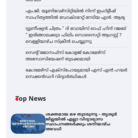
അവധി
എം.ജി. യൂണിവേഴ്‌സിറ്റിയിൽ നിന്ന് ഇംഗ്ളീഷ്
സാഹിത്യത്തിൽ ഡോക്ടറേറ്റ് നേടിയ എൻ. ആര്യ
ട്യുണീഷ്യൻ ചിത്രം ” ദി വോയിസ് ഓഫ് ഹിന്ദ് റജബ്
” ഇരിങ്ങാലക്കുട ഫിലിം സൊസൈറ്റി ആഗസ്റ്റ് 7
വെള്ളിയാഴ്ച സ്‌ക്രീൻ ചെയ്യുന്നു
സെന്റ് ജോസഫ്സ് കോളജ് കോമേഴ്‌സ്
അസോസിയേഷന് തുടക്കമായി
കോമേഴ്സ് എക്സ്പോയുമായി എസ് എൻ ഹയർ
സെക്കൻഡറി വിദ്യാർത്ഥികൾ
Top News
ശക്തമായ മഴ തുടരുന്നു – തൃശൂർ
ജില്ലയിൽ എല്ലാ വിദ്യാഭ്യാസ
സ്ഥാപനങ്ങൾക്കും ശനിയാഴ്ച
അവധി