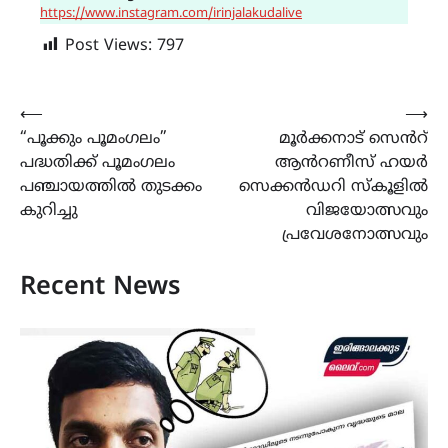
https://www.instagram.com/irinjalakudalive
Post Views:
797
Post
⟵
⟶
“പൂക്കും പൂമംഗലം”
മൂർക്കനാട് സെൻറ്
navigation
പദ്ധതിക്ക് പൂമംഗലം
ആൻറണീസ് ഹയർ
പഞ്ചായത്തില്‍ തുടക്കം
സെക്കൻഡറി സ്കൂളിൽ
കുറിച്ചു
വിജയോത്സവും
പ്രവേശനോത്സവും
Recent News