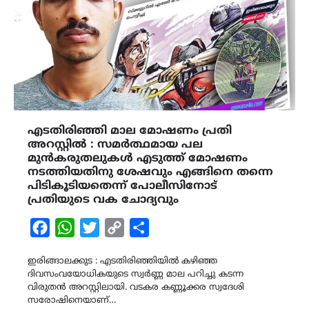
എടതിരിഞ്ഞി മാല മോഷണം പ്രതി
അറസ്റ്റിൽ : സമർത്ഥമായ പല
മുൻകരുതലുകൾ എടുത്ത് മോഷണം
നടത്തിയതിനു ശേഷവും എങ്ങിനെ തന്നെ
പിടികൂടിയതെന്ന് പോലീസിനോട്
പ്രതിയുടെ വക ചോദ്യവും
Facebook
WhatsApp
Twitter
Copy
Share
Link
ഇരിങ്ങാലക്കുട : എടതിരിഞ്ഞിയിൽ കഴിഞ്ഞ
ദിവസംവയോധികയുടെ സ്വർണ്ണ മാല പറിച്ചു കടന്ന
വിരുതൻ അറസ്റ്റിലായി. വടകര കണ്ണൂക്കര സ്വദേശി
സരോഷിനെയാണ്…