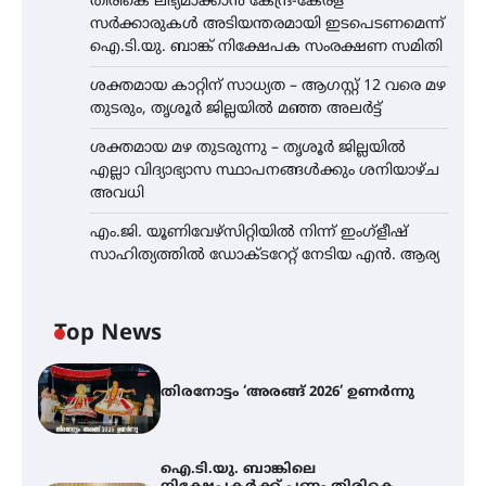
തിരികെ ലഭ്യമാക്കാൻ കേന്ദ്ര-കേരള
സർക്കാരുകൾ അടിയന്തരമായി ഇടപെടണമെന്ന്
ഐ.ടി.യു. ബാങ്ക് നിക്ഷേപക സംരക്ഷണ സമിതി
ശക്തമായ കാറ്റിന് സാധ്യത – ആഗസ്റ്റ് 12 വരെ മഴ
തുടരും, തൃശൂർ ജില്ലയിൽ മഞ്ഞ അലർട്ട്
ശക്തമായ മഴ തുടരുന്നു – തൃശൂർ ജില്ലയിൽ
എല്ലാ വിദ്യാഭ്യാസ സ്ഥാപനങ്ങൾക്കും ശനിയാഴ്ച
അവധി
എം.ജി. യൂണിവേഴ്‌സിറ്റിയിൽ നിന്ന് ഇംഗ്ളീഷ്
സാഹിത്യത്തിൽ ഡോക്ടറേറ്റ് നേടിയ എൻ. ആര്യ
Top News
തിരനോട്ടം ‘അരങ്ങ് 2026’ ഉണർന്നു
ഐ.ടി.യു. ബാങ്കിലെ