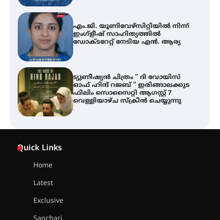
എം.ജി. യൂണിവേഴ്‌സിറ്റിയിൽ നിന്ന്
ഇംഗ്ളീഷ് സാഹിത്യത്തിൽ
ഡോക്ടറേറ്റ് നേടിയ എൻ. ആര്യ
ട്യുണീഷ്യൻ ചിത്രം ” ദി വോയിസ്
ഓഫ് ഹിന്ദ് റജബ് ” ഇരിങ്ങാലക്കുട
ഫിലിം സൊസൈറ്റി ആഗസ്റ്റ് 7
വെള്ളിയാഴ്ച സ്‌ക്രീൻ ചെയ്യുന്നു
തിരനോട്ടം ‘അരങ്ങ് 2026’ ഉണർന്നു
Quick Links
Home
ഐ.ടി.യു. ബാങ്കിലെ
നിക്ഷേപകർക്ക് പണം തിരികെ
Latest
ലഭ്യമാക്കാൻ കേന്ദ്ര-കേരള
സർക്കാരുകൾ അടിയന്തരമായി
Exclusive
ഇടപെടണമെന്ന് ഐ.ടി.യു. ബാങ്ക്
നിക്ഷേപക സംരക്ഷണ സമിതി
Sanchari