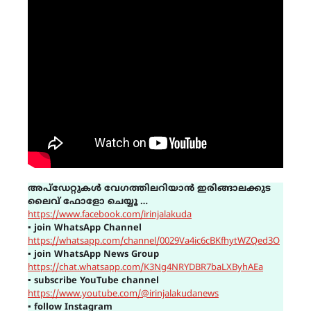
അപ്ഡേറ്റുകൾ വേഗത്തിലറിയാൻ ഇരിങ്ങാലക്കുട
ലൈവ് ഫോളോ ചെയ്യൂ …
https://www.facebook.com/irinjalakuda
▪
join WhatsApp Channel
https://whatsapp.com/channel/0029Va4ic6cBKfhytWZQed3O
▪
join WhatsApp News Group
https://chat.whatsapp.com/K3Ng4NRYDBR7baLXByhAEa
▪
subscribe YouTube channel
https://www.youtube.com/@irinjalakudanews
▪
follow Instagram