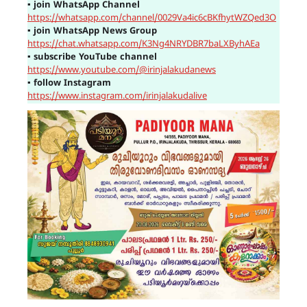
▪
join WhatsApp Channel
https://whatsapp.com/channel/0029Va4ic6cBKfhytWZQed3O
▪
join WhatsApp News Group
https://chat.whatsapp.com/K3Ng4NRYDBR7baLXByhAEa
▪
subscribe YouTube channel
https://www.youtube.com/@irinjalakudanews
▪
follow Instagram
https://www.instagram.com/irinjalakudalive