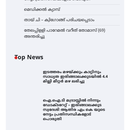
മെഡിക്കൽ ക്യാമ്പ്
തായ് ചി – ക്വിഗോങ്ങ് പരിചയപ്പെടാം
തേലപ്പിളളി പാറേമൽ വറീത് തോമാസ് (69)
അന്തരിച്ചു
Top News
ഇടത്തരം മഴയ്ക്കും കാറ്റിനും
സാധ്യത ഇരിങ്ങാലക്കുടയിൽ 4.4
മില്ലി മീറ്റർ മഴ ലഭിച്ചു
ഐ.ഐ.ടി മദ്രാസ്സിൽ നിന്നും
ഡോക്ടറേറ്റ് – ഇരിങ്ങാലക്കുട
സ്വദേശി ആതിര എം കെ യുടെ
നേട്ടം പ്രതിസന്ധികളോട്
പൊരുതി
ഐ.ഐ.ടി മദ്രാസ്സിൽ നിന്നും
ഡോക്ടറേറ്റ് – ഇരിങ്ങാലക്കുട