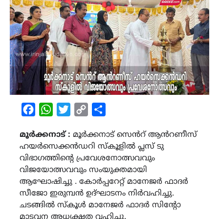
Facebook
WhatsApp
Twitter
Copy
Share
Link
മൂർക്കനാട് :
മൂർക്കനാട് സെൻറ് ആൻറണീസ്
ഹയർസെക്കൻഡറി സ്കൂളിൽ പ്ലസ് ടു
വിഭാഗത്തിന്റെ പ്രവേശനോത്സവവും
വിജയോത്സവവും സംയുക്തമായി
ആഘോഷിച്ചു . കോർപ്പറേറ്റ് മാനേജർ ഫാദർ
സീജോ ഇരുമ്പൻ ഉദ്ഘാടനം നിർവഹിച്ചു.
ചടങ്ങിൽ സ്കൂൾ മാനേജർ ഫാദർ സിന്റോ
മാടവന അധ്യക്ഷത വഹിച്ചു.