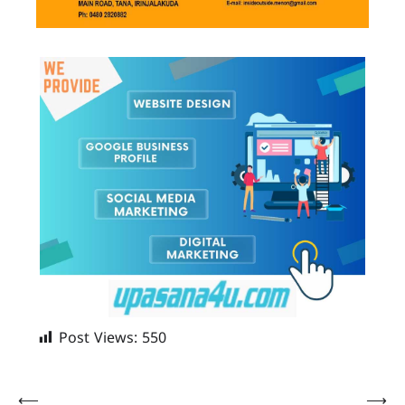
Post Views:
550
Post
⟵
⟶