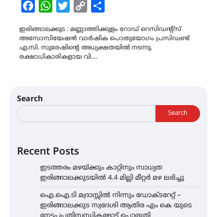
Facebook
WhatsApp
Twitter
Copy
Share
Link
ഇരിങ്ങാലക്കുട : മണ്ണാത്തിക്കുളം റോഡ് റെസിഡന്റ്‌സ്
അസോസിയേഷൻ വാർഷിക പൊതുയോഗം പ്രസിഡണ്ട്
എ.സി. സുരേഷിൻ്റെ അധ്യക്ഷതയിൽ നടന്നു.
രക്ഷാധികാരികളായ വി.…
Search
Search
Recent Posts
ഇടത്തരം മഴയ്ക്കും കാറ്റിനും സാധ്യത
ഇരിങ്ങാലക്കുടയിൽ 4.4 മില്ലി മീറ്റർ മഴ ലഭിച്ചു
ഐ.ഐ.ടി മദ്രാസ്സിൽ നിന്നും ഡോക്ടറേറ്റ് –
ഇരിങ്ങാലക്കുട സ്വദേശി ആതിര എം കെ യുടെ
നേട്ടം പ്രതിസന്ധികളോട് പൊരുതി