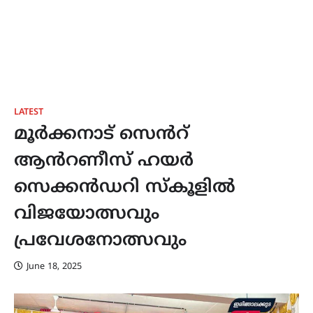
LATEST
മൂർക്കനാട് സെൻറ്
ആൻറണീസ് ഹയർ
സെക്കൻഡറി സ്കൂളിൽ
വിജയോത്സവും
പ്രവേശനോത്സവും
June 18, 2025