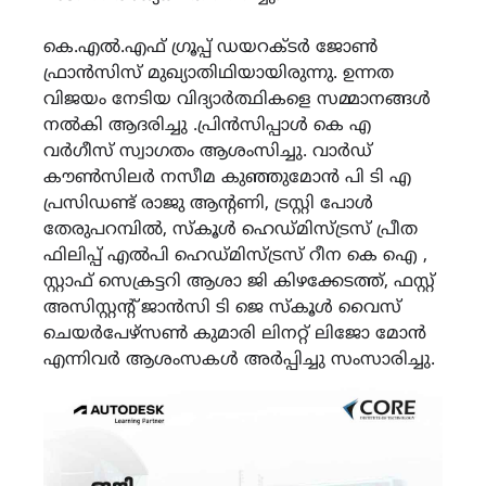
കെ.എൽ.എഫ് ഗ്രൂപ്പ് ഡയറക്ടർ ജോൺ
ഫ്രാൻസിസ് മുഖ്യാതിഥിയായിരുന്നു. ഉന്നത
വിജയം നേടിയ വിദ്യാർത്ഥികളെ സമ്മാനങ്ങൾ
നൽകി ആദരിച്ചു .പ്രിൻസിപ്പാൾ കെ എ
വർഗീസ് സ്വാഗതം ആശംസിച്ചു. വാർഡ്
കൗൺസിലർ നസീമ കുഞ്ഞുമോൻ പി ടി എ
പ്രസിഡണ്ട് രാജു ആന്റണി, ട്രസ്റ്റി പോൾ
തേരുപറമ്പിൽ, സ്കൂൾ ഹെഡ്മിസ്ട്രസ് പ്രീത
ഫിലിപ്പ് എൽപി ഹെഡ്മിസ്ട്രസ് റീന കെ ഐ ,
സ്റ്റാഫ് സെക്രട്ടറി ആശാ ജി കിഴക്കേടത്ത്, ഫസ്റ്റ്
അസിസ്റ്റൻ്റ് ജാൻസി ടി ജെ സ്കൂൾ വൈസ്
ചെയർപേഴ്സൺ കുമാരി ലിനറ്റ് ലിജോ മോൻ
എന്നിവർ ആശംസകൾ അർപ്പിച്ചു സംസാരിച്ചു.