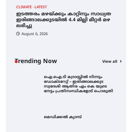
തീയതികളിൽ
CLIMATE
LATEST
A
ഇടത്തരം മഴയ്ക്കും കാറ്റിനും സാധ്യത
ഐ
ഇരിങ്ങാലക്കുടയിൽ 4.4 മില്ലി മീറ്റർ മഴ
ഡ
ലഭിച്ചു
ആ
ഇടത്തരം മഴയ്ക്കും കാറ്റിനും
പ
സാധ്യത ഇരിങ്ങാലക്കുടയിൽ 4.4
August 6, 2026
മില്ലി മീറ്റർ മഴ ലഭിച്ചു
ഐ.ഐ.ടി മദ്രാസ്സിൽ നിന്നും
Trending Now
View all
ഡോക്ടറേറ്റ് – ഇരിങ്ങാലക്കുട
സ്വദേശി ആതിര എം കെ യുടെ
നേട്ടം പ്രതിസന്ധികളോട് പൊരുതി
മെഡിക്കൽ ക്യാമ്പ്
തായ് ചി – ക്വിഗോങ്ങ്