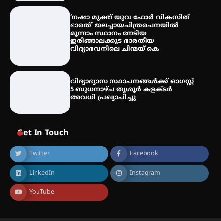
തീയതികളിൽ
‘നഷാ മുക്ത് യുവ ഫോർ വികസിത്
ഭാരത്’ ജലച്ചായചിത്രരചനയിൽ
മൂന്നാം സ്ഥാനം നേടിയ
ഇരിങ്ങാലക്കുട ഭാരതീയ
വിദ്യാഭവനിലെ ചിന്മയ് കെ
വിദ്യാഭ്യാസ സ്ഥാപനങ്ങള്‍ക്ക് ഓഗസ്റ്റ്
5 ബുധനാഴ്ച തൃശൂർ കളക്ടർ
അവധി പ്രഖ്യാപിച്ചു
Get In Touch
Twitter
Facebook
LinkedIn
Instagram
YouTube