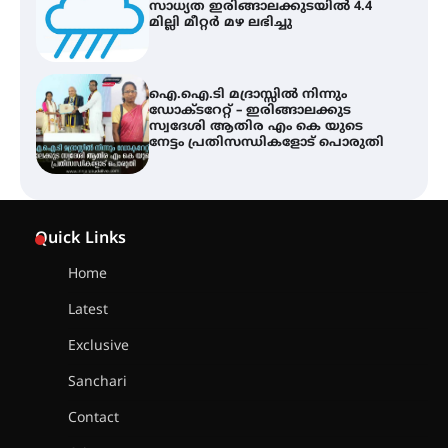
സാധ്യത ഇരിങ്ങാലക്കുടയിൽ 4.4
മില്ലി മീറ്റർ മഴ ലഭിച്ചു
ഐ.ഐ.ടി മദ്രാസ്സിൽ നിന്നും
ഡോക്ടറേറ്റ് – ഇരിങ്ങാലക്കുട
സ്വദേശി ആതിര എം കെ യുടെ
നേട്ടം പ്രതിസന്ധികളോട് പൊരുതി
ട്യുണീഷ്യൻ ചിത്രം ” ദി വോയിസ്
ഓഫ് ഹിന്ദ് റജബ് ” ഇരിങ്ങാലക്കുട
ഫിലിം സൊസൈറ്റി ആഗസ്റ്റ് 7
Quick Links
വെള്ളിയാഴ്ച സ്‌ക്രീൻ ചെയ്യുന്നു
Home
Latest
സെന്റ് ജോസഫ്സ് കോളജ്
കോമേഴ്‌സ് അസോസിയേഷന്
Exclusive
തുടക്കമായി
Sanchari
Contact
കോമേഴ്സ് എക്സ്പോയുമായി