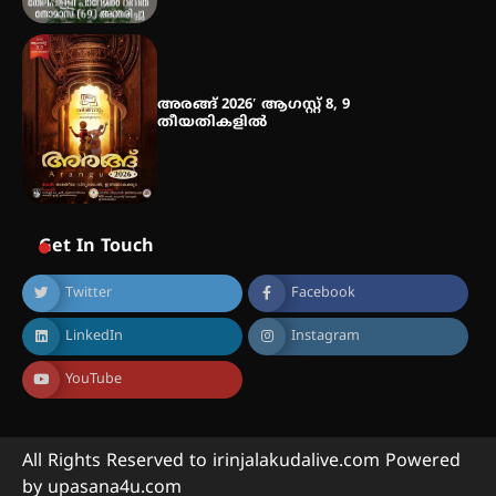
അരങ്ങ് 2026′ ആഗസ്റ്റ് 8, 9
തീയതികളിൽ
Get In Touch
Twitter
Facebook
LinkedIn
Instagram
YouTube
All Rights Reserved to irinjalakudalive.com Powered
by upasana4u.com