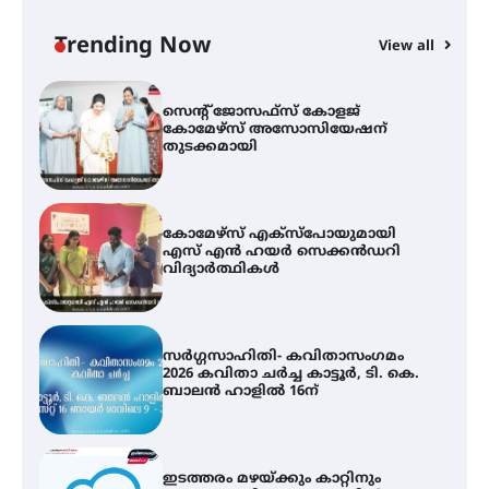
ഫിലിം സൊസൈറ്റി ആഗസ്റ്റ് 7
വെള്ളിയാഴ്ച സ്‌ക്രീൻ ചെയ്യുന്നു
Trending Now
View all
സെന്റ് ജോസഫ്സ് കോളജ്
കോമേഴ്‌സ് അസോസിയേഷന്
തുടക്കമായി
കോമേഴ്സ് എക്സ്പോയുമായി
എസ് എൻ ഹയർ സെക്കൻഡറി
വിദ്യാർത്ഥികൾ
സർഗ്ഗസാഹിതി- കവിതാസംഗമം
2026 കവിതാ ചർച്ച കാട്ടൂർ, ടി. കെ.
ബാലൻ ഹാളിൽ 16ന്
ഇടത്തരം മഴയ്ക്കും കാറ്റിനും