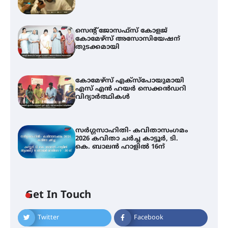
സെന്റ് ജോസഫ്സ് കോളജ്
കോമേഴ്‌സ് അസോസിയേഷന്
തുടക്കമായി
കോമേഴ്സ് എക്സ്പോയുമായി
എസ് എൻ ഹയർ സെക്കൻഡറി
വിദ്യാർത്ഥികൾ
സർഗ്ഗസാഹിതി- കവിതാസംഗമം
2026 കവിതാ ചർച്ച കാട്ടൂർ, ടി.
കെ. ബാലൻ ഹാളിൽ 16ന്
Get In Touch
Twitter
Facebook