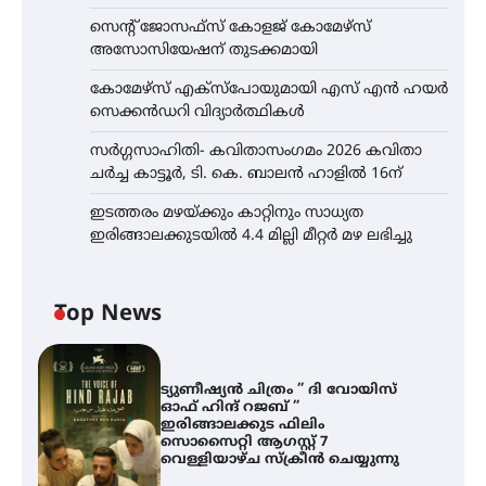
സെന്റ് ജോസഫ്സ് കോളജ് കോമേഴ്‌സ്
അസോസിയേഷന് തുടക്കമായി
കോമേഴ്സ് എക്സ്പോയുമായി എസ് എൻ ഹയർ
സെക്കൻഡറി വിദ്യാർത്ഥികൾ
സർഗ്ഗസാഹിതി- കവിതാസംഗമം 2026 കവിതാ
ചർച്ച കാട്ടൂർ, ടി. കെ. ബാലൻ ഹാളിൽ 16ന്
ഇടത്തരം മഴയ്ക്കും കാറ്റിനും സാധ്യത
ഇരിങ്ങാലക്കുടയിൽ 4.4 മില്ലി മീറ്റർ മഴ ലഭിച്ചു
Top News
ട്യുണീഷ്യൻ ചിത്രം ” ദി വോയിസ്
ഓഫ് ഹിന്ദ് റജബ് ”
ഇരിങ്ങാലക്കുട ഫിലിം
സൊസൈറ്റി ആഗസ്റ്റ് 7
വെള്ളിയാഴ്ച സ്‌ക്രീൻ ചെയ്യുന്നു