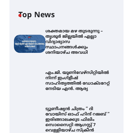
Top News
ശക്തമായ മഴ തുടരുന്നു –
തൃശൂർ ജില്ലയിൽ എല്ലാ
വിദ്യാഭ്യാസ
സ്ഥാപനങ്ങൾക്കും
ശനിയാഴ്ച അവധി
എം.ജി. യൂണിവേഴ്‌സിറ്റിയിൽ
നിന്ന് ഇംഗ്ളീഷ്
സാഹിത്യത്തിൽ ഡോക്ടറേറ്റ്
നേടിയ എൻ. ആര്യ
ട്യുണീഷ്യൻ ചിത്രം ” ദി
വോയിസ് ഓഫ് ഹിന്ദ് റജബ് ”
ഇരിങ്ങാലക്കുട ഫിലിം
സൊസൈറ്റി ആഗസ്റ്റ് 7
വെള്ളിയാഴ്ച സ്‌ക്രീൻ