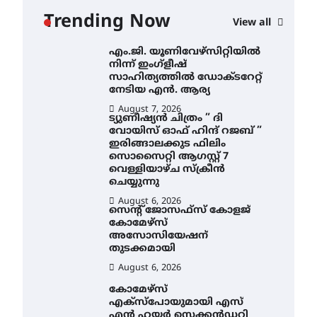
സ്ഥാപനങ്ങൾക്കും
Trending Now
ശനിയാഴ്ച അവധി
View all
August 7, 2026
എം.ജി. യൂണിവേഴ്‌സിറ്റിയിൽ
നിന്ന് ഇംഗ്ളീഷ്
സാഹിത്യത്തിൽ ഡോക്ടറേറ്റ്
നേടിയ എൻ. ആര്യ
August 7, 2026
ട്യുണീഷ്യൻ ചിത്രം ” ദി
വോയിസ് ഓഫ് ഹിന്ദ് റജബ് ”
ഇരിങ്ങാലക്കുട ഫിലിം
സൊസൈറ്റി ആഗസ്റ്റ് 7
വെള്ളിയാഴ്ച സ്‌ക്രീൻ
ചെയ്യുന്നു
August 6, 2026
സെന്റ് ജോസഫ്സ് കോളജ്
കോമേഴ്‌സ്
അസോസിയേഷന്
തുടക്കമായി
August 6, 2026
കോമേഴ്സ്
എക്സ്പോയുമായി എസ്
എൻ ഹയർ സെക്കൻഡറി