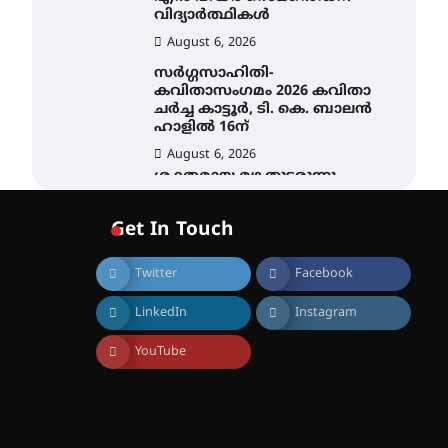
വിദ്യാർത്ഥികൾ
August 6, 2026
സർഗ്ഗസാഹിതി-
കവിതാസംഗമം 2026 കവിതാ
ചർച്ച കാട്ടൂർ, ടി. കെ. ബാലൻ
ഹാളിൽ 16ന്
August 6, 2026
ശക്തമായ മഴ തുടരുന്നു –
തൃശൂർ ജില്ലയിൽ എല്ലാ
വിദ്യാഭ്യാസ
Get In Touch
സ്ഥാപനങ്ങൾക്കും
ശനിയാഴ്ച അവധി
Twitter
Facebook
August 7, 2026
എം.ജി. യൂണിവേഴ്‌സിറ്റിയിൽ
LinkedIn
Instagram
നിന്ന് ഇംഗ്ളീഷ്
സാഹിത്യത്തിൽ ഡോക്ടറേറ്റ്
നേടിയ എൻ. ആര്യ
YouTube
August 7, 2026
ട്യുണീഷ്യൻ ചിത്രം ” ദി
വോയിസ് ഓഫ് ഹിന്ദ് റജബ് ”
ഇരിങ്ങാലക്കുട ഫിലിം
സൊസൈറ്റി ആഗസ്റ്റ് 7