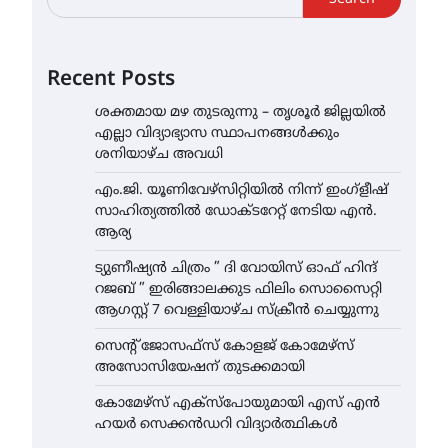
Recent Posts
ശക്തമായ മഴ തുടരുന്നു – തൃശൂർ ജില്ലയിൽ
എല്ലാ വിദ്യാഭ്യാസ സ്ഥാപനങ്ങൾക്കും
ശനിയാഴ്ച അവധി
എം.ജി. യൂണിവേഴ്‌സിറ്റിയിൽ നിന്ന് ഇംഗ്ളീഷ്
സാഹിത്യത്തിൽ ഡോക്ടറേറ്റ് നേടിയ എൻ.
ആര്യ
ട്യുണീഷ്യൻ ചിത്രം ” ദി വോയിസ് ഓഫ് ഹിന്ദ്
റജബ് ” ഇരിങ്ങാലക്കുട ഫിലിം സൊസൈറ്റി
ആഗസ്റ്റ് 7 വെള്ളിയാഴ്ച സ്‌ക്രീൻ ചെയ്യുന്നു
സെന്റ് ജോസഫ്സ് കോളജ് കോമേഴ്‌സ്
അസോസിയേഷന് തുടക്കമായി
കോമേഴ്സ് എക്സ്പോയുമായി എസ് എൻ
ഹയർ സെക്കൻഡറി വിദ്യാർത്ഥികൾ