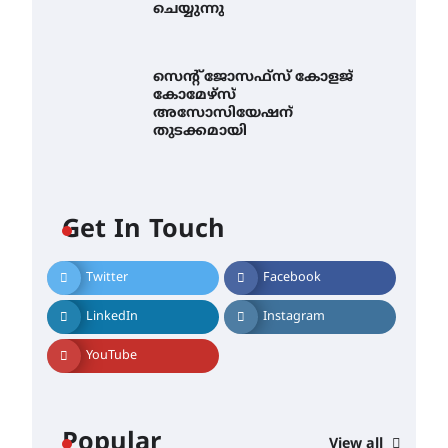
ചെയ്യുന്നു
സെന്റ് ജോസഫ്സ് കോളജ്
കോമേഴ്‌സ്
അസോസിയേഷന്
തുടക്കമായി
Get In Touch
Twitter
Facebook
എം.ജി. യൂണിവേഴ്‌സിറ്റിയിൽ
നിന്ന് ഇംഗ്ളീഷ്
LinkedIn
Instagram
സാഹിത്യത്തിൽ ഡോക്ടറേറ്റ്
നേടിയ എൻ. ആര്യ
YouTube
August 7, 2026
ട്യുണീഷ്യൻ ചിത്രം ” ദി
വോയിസ് ഓഫ് ഹിന്ദ് റജബ് ”
ഇരിങ്ങാലക്കുട ഫിലിം
Popular
View all
സൊസൈറ്റി ആഗസ്റ്റ് 7