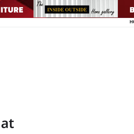
H
lat