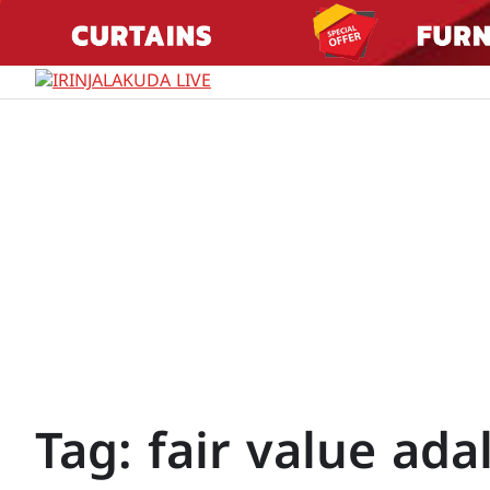
Skip
to
content
Tag:
fair value ada