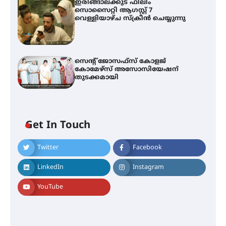
ഇരിങ്ങാലക്കുട ഫിലിം
സൊസൈറ്റി ആഗസ്റ്റ് 7
വെള്ളിയാഴ്ച സ്‌ക്രീൻ ചെയ്യുന്നു
സെന്റ് ജോസഫ്സ് കോളജ്
കോമേഴ്‌സ് അസോസിയേഷന്
തുടക്കമായി
Get In Touch
Twitter
Facebook
എം.ജി. യൂണിവേഴ്‌സിറ്റിയിൽ നിന്ന്
ഇംഗ്ളീഷ് സാഹിത്യത്തിൽ
LinkedIn
Instagram
ഡോക്ടറേറ്റ് നേടിയ എൻ. ആര്യ
YouTube
ട്യുണീഷ്യൻ ചിത്രം ” ദി വോയിസ്
ഓഫ് ഹിന്ദ് റജബ് ” ഇരിങ്ങാലക്കുട
ഫിലിം സൊസൈറ്റി ആഗസ്റ്റ് 7