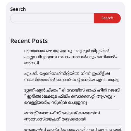
Search
Search
Recent Posts
ശക്തമായ മഴ തുടരുന്നു – തൃശൂർ ജില്ലയിൽ
എല്ലാ വിദ്യാഭ്യാസ സ്ഥാപനങ്ങൾക്കും ശനിയാഴ്ച
അവധി
എം.ജി. യൂണിവേഴ്‌സിറ്റിയിൽ നിന്ന് ഇംഗ്ളീഷ്
സാഹിത്യത്തിൽ ഡോക്ടറേറ്റ് നേടിയ എൻ. ആര്യ
ട്യുണീഷ്യൻ ചിത്രം ” ദി വോയിസ് ഓഫ് ഹിന്ദ് റജബ്
” ഇരിങ്ങാലക്കുട ഫിലിം സൊസൈറ്റി ആഗസ്റ്റ് 7
വെള്ളിയാഴ്ച സ്‌ക്രീൻ ചെയ്യുന്നു
സെന്റ് ജോസഫ്സ് കോളജ് കോമേഴ്‌സ്
അസോസിയേഷന് തുടക്കമായി
കോമേഴ്സ് എക്സ്പോയുമായി എസ് എൻ ഹയർ