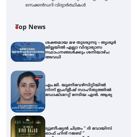
സെക്കൻഡറി വിദ്യാർത്ഥികൾ
Top News
ശക്തമായ മഴ തുടരുന്നു – തൃശൂർ
ജില്ലയിൽ എല്ലാ വിദ്യാഭ്യാസ
സ്ഥാപനങ്ങൾക്കും ശനിയാഴ്ച
അവധി
എം.ജി. യൂണിവേഴ്‌സിറ്റിയിൽ
നിന്ന് ഇംഗ്ളീഷ് സാഹിത്യത്തിൽ
ഡോക്ടറേറ്റ് നേടിയ എൻ. ആര്യ
ട്യുണീഷ്യൻ ചിത്രം ” ദി വോയിസ്
ഓഫ് ഹിന്ദ് റജബ് ”