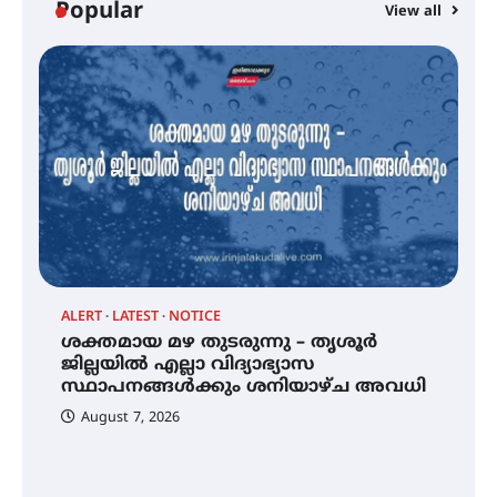
Popular
View all
വെള്ളിയാഴ്ച സ്‌ക്രീൻ ചെയ്യുന്നു
സെന്റ് ജോസഫ്സ് കോളജ്
കോമേഴ്‌സ് അസോസിയേഷന്
തുടക്കമായി
കോമേഴ്സ് എക്സ്പോയുമായി
എസ് എൻ ഹയർ സെക്കൻഡറി
വിദ്യാർത്ഥികൾ
ALERT
LATEST
NOTICE
്
ശക്തമായ മഴ തുടരുന്നു – തൃശൂർ
സർഗ്ഗസാഹിതി- കവിതാസംഗമം
2026 കവിതാ ചർച്ച കാട്ടൂർ, ടി. കെ.
ജില്ലയിൽ എല്ലാ വിദ്യാഭ്യാസ
ബാലൻ ഹാളിൽ 16ന്
സ്ഥാപനങ്ങൾക്കും ശനിയാഴ്ച അവധി
August 7, 2026
ശക്തമായ മഴ തുടരുന്നു – തൃശൂർ
ജില്ലയിൽ എല്ലാ വിദ്യാഭ്യാസ
സ്ഥാപനങ്ങൾക്കും ശനിയാഴ്ച