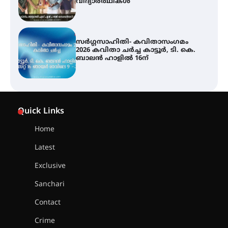
വിദ്യാർത്ഥികൾ
സർഗ്ഗസാഹിതി- കവിതാസംഗമം
2026 കവിതാ ചർച്ച കാട്ടൂർ, ടി. കെ.
ബാലൻ ഹാളിൽ 16ന്
ശക്തമായ മഴ തുടരുന്നു – തൃശൂർ
ജില്ലയിൽ എല്ലാ വിദ്യാഭ്യാസ
Quick Links
സ്ഥാപനങ്ങൾക്കും ശനിയാഴ്ച
അവധി
Home
Latest
എം.ജി. യൂണിവേഴ്‌സിറ്റിയിൽ നിന്ന്
ഇംഗ്ളീഷ് സാഹിത്യത്തിൽ
Exclusive
ഡോക്ടറേറ്റ് നേടിയ എൻ. ആര്യ
Sanchari
Contact
ട്യുണീഷ്യൻ ചിത്രം ” ദി വോയിസ്
ഓഫ് ഹിന്ദ് റജബ് ” ഇരിങ്ങാലക്കുട
Crime
ഫിലിം സൊസൈറ്റി ആഗസ്റ്റ് 7