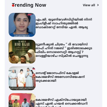
അവധി
Trending Now
View all
A
എം.ജി. യൂണിവേഴ്‌സിറ്റിയിൽ നിന്ന്
എ
ഇംഗ്ളീഷ് സാഹിത്യത്തിൽ
ഡോക്ടറേറ്റ് നേടിയ എൻ. ആര്യ
ഇ
ന
ട്യുണീഷ്യൻ ചിത്രം ” ദി വോയിസ്
ഓഫ് ഹിന്ദ് റജബ് ” ഇരിങ്ങാലക്കുട
ഫിലിം സൊസൈറ്റി ആഗസ്റ്റ് 7
വെള്ളിയാഴ്ച സ്‌ക്രീൻ ചെയ്യുന്നു
സെന്റ് ജോസഫ്സ് കോളജ്
കോമേഴ്‌സ് അസോസിയേഷന്
തുടക്കമായി
കോമേഴ്സ് എക്സ്പോയുമായി
എസ് എൻ ഹയർ സെക്കൻഡറി