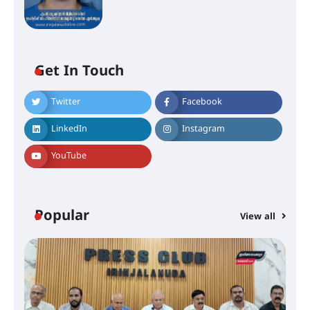
Get In Touch
Twitter
Facebook
LinkedIn
Instagram
ശക്തമായ കാറ്റിന് സാധ്യത –
ആഗസ്റ്റ് 12 വരെ മഴ തുടരും,
YouTube
തൃശൂർ ജില്ലയിൽ മഞ്ഞ അലർട്ട്
ശക്തമായ മഴ തുടരുന്നു – തൃശൂർ
Popular
View all
ജില്ലയിൽ എല്ലാ വിദ്യാഭ്യാസ
സ്ഥാപനങ്ങൾക്കും ശനിയാഴ്ച
അവധി
എം.ജി. യൂണിവേഴ്‌സിറ്റിയിൽ നിന്ന്
ഇംഗ്ളീഷ് സാഹിത്യത്തിൽ