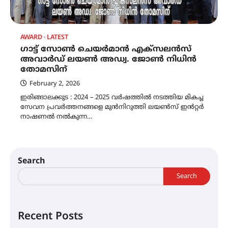
AWARD
LATEST
ഗാട്ട് സോൺ ചെയർമാൻ എക്സലൻസ്
അവാർഡ് ലയൺ അഡ്വ. ജോൺ നിധിൻ
തോമസിന്
February 2, 2026
ഇരിങ്ങാലക്കുട : 2024 – 2025 വർഷത്തിൽ നടത്തിയ മികച്ച
സേവന പ്രവർത്തനങ്ങളെ മുൻനിറുത്തി ലയൺസ് ഇൻറ്റർ
നാഷണൽ നൽകുന്ന…
Search
Search
Recent Posts