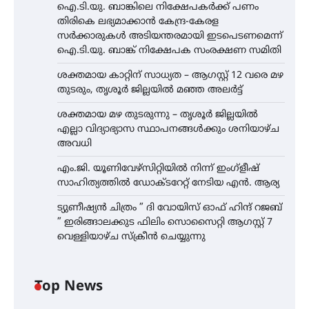
ഐ.ടി.യു. ബാങ്കിലെ നിക്ഷേപകർക്ക് പണം
തിരികെ ലഭ്യമാക്കാൻ കേന്ദ്ര-കേരള
സർക്കാരുകൾ അടിയന്തരമായി ഇടപെടണമെന്ന്
ഐ.ടി.യു. ബാങ്ക് നിക്ഷേപക സംരക്ഷണ സമിതി
ശക്തമായ കാറ്റിന് സാധ്യത – ആഗസ്റ്റ് 12 വരെ മഴ
തുടരും, തൃശൂർ ജില്ലയിൽ മഞ്ഞ അലർട്ട്
ശക്തമായ മഴ തുടരുന്നു – തൃശൂർ ജില്ലയിൽ
എല്ലാ വിദ്യാഭ്യാസ സ്ഥാപനങ്ങൾക്കും ശനിയാഴ്ച
അവധി
എം.ജി. യൂണിവേഴ്‌സിറ്റിയിൽ നിന്ന് ഇംഗ്ളീഷ്
സാഹിത്യത്തിൽ ഡോക്ടറേറ്റ് നേടിയ എൻ. ആര്യ
ട്യുണീഷ്യൻ ചിത്രം ” ദി വോയിസ് ഓഫ് ഹിന്ദ് റജബ്
” ഇരിങ്ങാലക്കുട ഫിലിം സൊസൈറ്റി ആഗസ്റ്റ് 7
വെള്ളിയാഴ്ച സ്‌ക്രീൻ ചെയ്യുന്നു
Top News