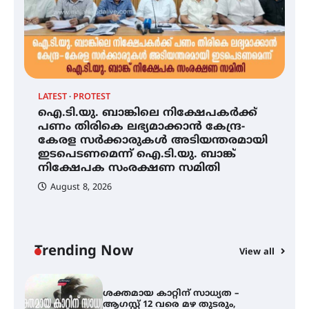
ഡോക്ടറേറ്റ് നേടിയ എൻ. ആര്യ
ട്യുണീഷ്യൻ ചിത്രം ” ദി വോയിസ്
ഓഫ് ഹിന്ദ് റജബ് ” ഇരിങ്ങാലക്കുട
ഫിലിം സൊസൈറ്റി ആഗസ്റ്റ് 7
വെള്ളിയാഴ്ച സ്‌ക്രീൻ ചെയ്യുന്നു
LATEST
PROTEST
AL
ഐ.ടി.യു. ബാങ്കിലെ നിക്ഷേപകർക്ക്
ശ
പണം തിരികെ ലഭ്യമാക്കാൻ കേന്ദ്ര-
വ
കേരള സർക്കാരുകൾ അടിയന്തരമായി
സെന്റ് ജോസഫ്സ് കോളജ്
മ
കോമേഴ്‌സ് അസോസിയേഷന്
ഇടപെടണമെന്ന് ഐ.ടി.യു. ബാങ്ക്
തുടക്കമായി
നിക്ഷേപക സംരക്ഷണ സമിതി
August 8, 2026
ഐ.ടി.യു. ബാങ്കിലെ
നിക്ഷേപകർക്ക് പണം തിരികെ
ലഭ്യമാക്കാൻ കേന്ദ്ര-കേരള
സർക്കാരുകൾ അടിയന്തരമായി
ഇടപെടണമെന്ന് ഐ.ടി.യു. ബാങ്ക്
Trending Now
View all
നിക്ഷേപക സംരക്ഷണ സമിതി
്
ശക്തമായ കാറ്റിന് സാധ്യത –
ആഗസ്റ്റ് 12 വരെ മഴ തുടരും,