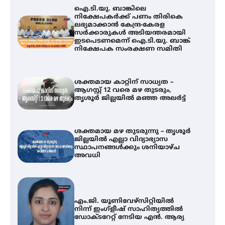
ഐ.ടി.യു. ബാങ്കിലെ
നിക്ഷേപകർക്ക് പണം തിരികെ
ലഭ്യമാക്കാൻ കേന്ദ്ര-കേരള
സർക്കാരുകൾ അടിയന്തരമായി
ഇടപെടണമെന്ന് ഐ.ടി.യു. ബാങ്ക്
നിക്ഷേപക സംരക്ഷണ സമിതി
ശക്തമായ കാറ്റിന് സാധ്യത –
ആഗസ്റ്റ് 12 വരെ മഴ തുടരും,
തൃശൂർ ജില്ലയിൽ മഞ്ഞ അലർട്ട്
ശക്തമായ മഴ തുടരുന്നു – തൃശൂർ
ജില്ലയിൽ എല്ലാ വിദ്യാഭ്യാസ
സ്ഥാപനങ്ങൾക്കും ശനിയാഴ്ച
അവധി
എം.ജി. യൂണിവേഴ്‌സിറ്റിയിൽ
നിന്ന് ഇംഗ്ളീഷ് സാഹിത്യത്തിൽ
ഡോക്ടറേറ്റ് നേടിയ എൻ. ആര്യ