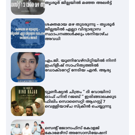
തൃശൂർ ജില്ലയിൽ മഞ്ഞ അലർട്ട്
ശക്തമായ മഴ തുടരുന്നു – തൃശൂർ
ജില്ലയിൽ എല്ലാ വിദ്യാഭ്യാസ
സ്ഥാപനങ്ങൾക്കും ശനിയാഴ്ച
അവധി
എം.ജി. യൂണിവേഴ്‌സിറ്റിയിൽ നിന്ന്
ഇംഗ്ളീഷ് സാഹിത്യത്തിൽ
ഡോക്ടറേറ്റ് നേടിയ എൻ. ആര്യ
ട്യുണീഷ്യൻ ചിത്രം ” ദി വോയിസ്
ഓഫ് ഹിന്ദ് റജബ് ” ഇരിങ്ങാലക്കുട
ഫിലിം സൊസൈറ്റി ആഗസ്റ്റ് 7
വെള്ളിയാഴ്ച സ്‌ക്രീൻ ചെയ്യുന്നു
സെന്റ് ജോസഫ്സ് കോളജ്
കോമേഴ്‌സ് അസോസിയേഷന്