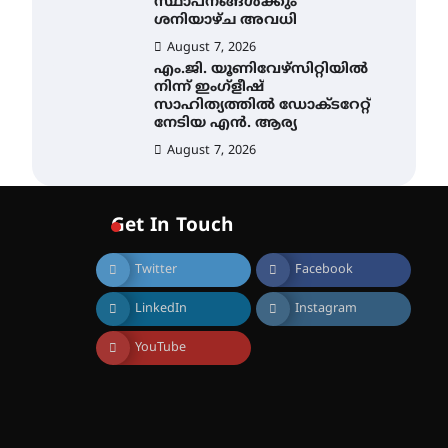
സ്ഥാപനങ്ങൾക്കും
ശനിയാഴ്ച അവധി
August 7, 2026
എം.ജി. യൂണിവേഴ്‌സിറ്റിയിൽ
നിന്ന് ഇംഗ്ളീഷ്
സാഹിത്യത്തിൽ ഡോക്ടറേറ്റ്
നേടിയ എൻ. ആര്യ
August 7, 2026
ഇരിങ്ങാലക്കുട – ഗുരുവായൂർ
– താനൂർ റെയിൽപാത
Get In Touch
യാഥാർത്ഥ്യമാകുന്നു
August 9, 2026
Twitter
Facebook
LinkedIn
Instagram
തിരനോട്ടം ‘അരങ്ങ് 2026’
ഉണർന്നു
YouTube
August 8, 2026
ഐ.ടി.യു. ബാങ്കിലെ
നിക്ഷേപകർക്ക് പണം
തിരികെ ലഭ്യമാക്കാൻ കേന്ദ്ര-
കേരള സർക്കാരുകൾ
അടിയന്തരമായി