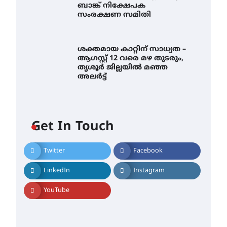
ബാങ്ക് നിക്ഷേപക
സംരക്ഷണ സമിതി
ശക്തമായ കാറ്റിന് സാധ്യത –
ആഗസ്റ്റ് 12 വരെ മഴ തുടരും,
തൃശൂർ ജില്ലയിൽ മഞ്ഞ
അലർട്ട്
Get In Touch
Twitter
Facebook
തിരനോട്ടം ‘അരങ്ങ് 2026’
ഉണർന്നു
LinkedIn
Instagram
August 8, 2026
ഐ.ടി.യു. ബാങ്കിലെ
YouTube
നിക്ഷേപകർക്ക് പണം
തിരികെ ലഭ്യമാക്കാൻ കേന്ദ്ര-
കേരള സർക്കാരുകൾ
അടിയന്തരമായി