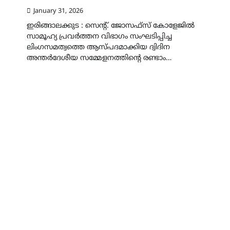
January 31, 2026
ഇരിങ്ങാലക്കുട : സെന്റ്. ജോസഫ്സ് കോളേജിൽ
സാമൂഹ്യ പ്രവർത്തന വിഭാഗം സംഘടിപ്പിച്ച
ലിംഗസമത്വത്തെ ആസ്പദമാക്കിയ ദ്വിദിന
അന്തർദേശീയ സമ്മേളനത്തിന്റെ രണ്ടാം…