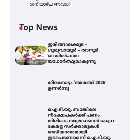
ശനിയാഴ്ച അവധി
Top News
ഇരിങ്ങാലക്കുട –
ഗുരുവായൂർ – താനൂർ
റെയിൽപാത
യാഥാർത്ഥ്യമാകുന്നു
തിരനോട്ടം ‘അരങ്ങ് 2026’
ഉണർന്നു
ഐ.ടി.യു. ബാങ്കിലെ
നിക്ഷേപകർക്ക് പണം
തിരികെ ലഭ്യമാക്കാൻ കേന്ദ്ര-
കേരള സർക്കാരുകൾ
അടിയന്തരമായി
ഇടപെടണമെന്ന് ഐ.ടി.യു.