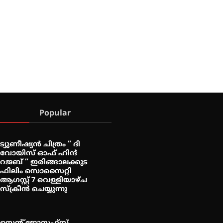
Popular
ട്യുണീഷ്യൻ ചിത്രം ” ദി
വോയിസ് ഓഫ് ഹിന്ദ്
റജബ് ” ഇരിങ്ങാലക്കുട
ഫിലിം സൊസൈറ്റി
ആഗസ്റ്റ് 7 വെള്ളിയാഴ്ച
സ്‌ക്രീൻ ചെയ്യുന്നു