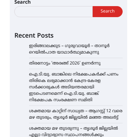
Search
Search
Recent Posts
ഇരിങ്ങാലക്കുട – ഗുരുവായൂർ – താനൂർ
റെയിൽപാത യാഥാർത്ഥ്യമാകുന്നു
തിരനോട്ടം ‘അരങ്ങ് 2026’ ഉണർന്നു
ഐ.ടി.യു. ബാങ്കിലെ നിക്ഷേപകർക്ക് പണം
തിരികെ ലഭ്യമാക്കാൻ കേന്ദ്ര-കേരള
സർക്കാരുകൾ അടിയന്തരമായി
ഇടപെടണമെന്ന് ഐ.ടി.യു. ബാങ്ക്
നിക്ഷേപക സംരക്ഷണ സമിതി
ശക്തമായ കാറ്റിന് സാധ്യത – ആഗസ്റ്റ് 12 വരെ
മഴ തുടരും, തൃശൂർ ജില്ലയിൽ മഞ്ഞ അലർട്ട്
ശക്തമായ മഴ തുടരുന്നു – തൃശൂർ ജില്ലയിൽ
എല്ലാ വിദ്യാഭ്യാസ സ്ഥാപനങ്ങൾക്കും