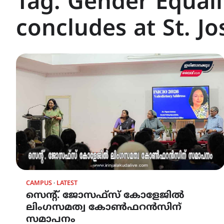
Tag:
Gender Equali
concludes at St. Jo
CAMPUS
LATEST
സെന്റ്. ജോസഫ്സ് കോളേജിൽ
ലിംഗസമത്വ കോൺഫറൻസിന്
സമാപനം