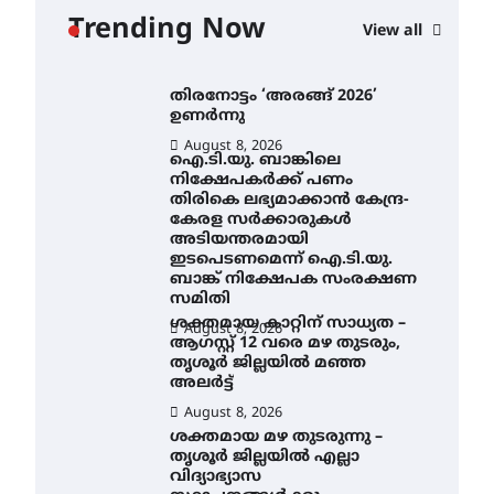
യാഥാർത്ഥ്യമാകുന്നു
Trending Now
View all
August 9, 2026
തിരനോട്ടം ‘അരങ്ങ് 2026’
ഉണർന്നു
August 8, 2026
ഐ.ടി.യു. ബാങ്കിലെ
നിക്ഷേപകർക്ക് പണം
തിരികെ ലഭ്യമാക്കാൻ കേന്ദ്ര-
കേരള സർക്കാരുകൾ
അടിയന്തരമായി
ഇടപെടണമെന്ന് ഐ.ടി.യു.
ബാങ്ക് നിക്ഷേപക സംരക്ഷണ
സമിതി
ശക്തമായ കാറ്റിന് സാധ്യത –
August 8, 2026
ആഗസ്റ്റ് 12 വരെ മഴ തുടരും,
തൃശൂർ ജില്ലയിൽ മഞ്ഞ
അലർട്ട്
August 8, 2026
ശക്തമായ മഴ തുടരുന്നു –
തൃശൂർ ജില്ലയിൽ എല്ലാ
വിദ്യാഭ്യാസ