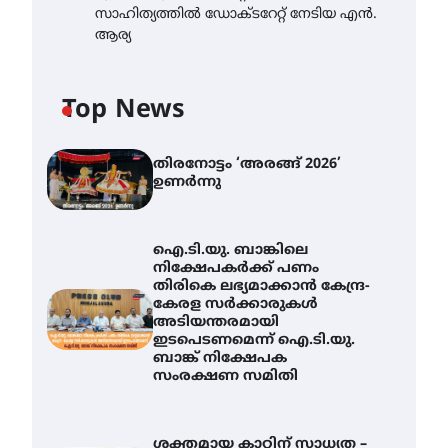
സാഹിത്യത്തിൽ ഡോക്ടറേറ്റ് നേടിയ എൻ.
ആര്യ
Top News
തിരനോട്ടം ‘അരങ്ങ് 2026’
ഉണർന്നു
ഐ.ടി.യു. ബാങ്കിലെ
നിക്ഷേപകർക്ക് പണം
തിരികെ ലഭ്യമാക്കാൻ കേന്ദ്ര-
കേരള സർക്കാരുകൾ
അടിയന്തരമായി
ഇടപെടണമെന്ന് ഐ.ടി.യു.
ബാങ്ക് നിക്ഷേപക
സംരക്ഷണ സമിതി
ശക്തമായ കാറ്റിന് സാധ്യത –