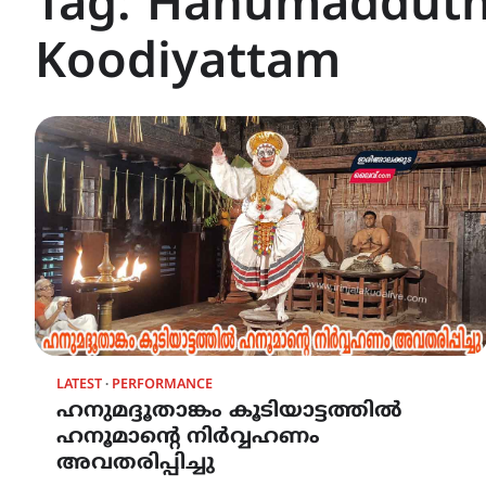
Tag:
Hanumaddut
Koodiyattam
LATEST
PERFORMANCE
ഹനുമദ്ദൂതാങ്കം കൂടിയാട്ടത്തിൽ
ഹനൂമാന്റെ നിർവ്വഹണം
അവതരിപ്പിച്ചു