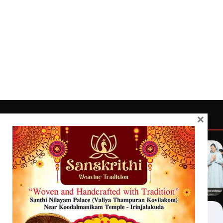
×
Quick Links
Latest
Home
Latest
Exclusive
Sanchari
Contact