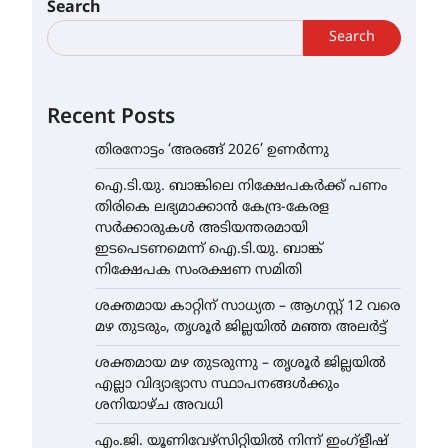
Search
Search
Recent Posts
തിരനോട്ടം ‘അരങ്ങ് 2026’ ഉണർന്നു
ഐ.ടി.യു. ബാങ്കിലെ നിക്ഷേപകർക്ക് പണം
തിരികെ ലഭ്യമാക്കാൻ കേന്ദ്ര-കേരള
സർക്കാരുകൾ അടിയന്തരമായി
ഇടപെടണമെന്ന് ഐ.ടി.യു. ബാങ്ക്
നിക്ഷേപക സംരക്ഷണ സമിതി
ശക്തമായ കാറ്റിന് സാധ്യത – ആഗസ്റ്റ് 12 വരെ
മഴ തുടരും, തൃശൂർ ജില്ലയിൽ മഞ്ഞ അലർട്ട്
ശക്തമായ മഴ തുടരുന്നു – തൃശൂർ ജില്ലയിൽ
എല്ലാ വിദ്യാഭ്യാസ സ്ഥാപനങ്ങൾക്കും
ശനിയാഴ്ച അവധി
എം.ജി. യൂണിവേഴ്‌സിറ്റിയിൽ നിന്ന് ഇംഗ്ളീഷ്