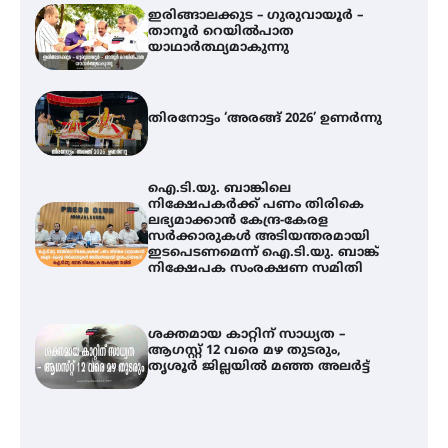
ഇരിങ്ങാലക്കുട – ഗുരുവായൂർ –
താനൂർ റെയിൽപാത
യാഥാർത്ഥ്യമാകുന്നു
തിരനോട്ടം ‘അരങ്ങ് 2026’ ഉണർന്നു
ഐ.ടി.യു. ബാങ്കിലെ
നിക്ഷേപകർക്ക് പണം തിരികെ
ലഭ്യമാക്കാൻ കേന്ദ്ര-കേരള
സർക്കാരുകൾ അടിയന്തരമായി
ഇടപെടണമെന്ന് ഐ.ടി.യു. ബാങ്ക്
നിക്ഷേപക സംരക്ഷണ സമിതി
ശക്തമായ കാറ്റിന് സാധ്യത –
ആഗസ്റ്റ് 12 വരെ മഴ തുടരും,
തൃശൂർ ജില്ലയിൽ മഞ്ഞ അലർട്ട്