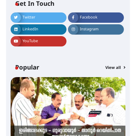
Get In Touch
Twitter
Facebook
തിരനോട്ടം ‘അരങ്ങ് 2026’ ഉണർന്നു
LinkedIn
Instagram
YouTube
ഐ.ടി.യു. ബാങ്കിലെ
നിക്ഷേപകർക്ക് പണം തിരികെ
ലഭ്യമാക്കാൻ കേന്ദ്ര-കേരള
സർക്കാരുകൾ അടിയന്തരമായി
ഇടപെടണമെന്ന് ഐ.ടി.യു. ബാങ്ക്
Popular
നിക്ഷേപക സംരക്ഷണ സമിതി
View all
ശക്തമായ കാറ്റിന് സാധ്യത –
ആഗസ്റ്റ് 12 വരെ മഴ തുടരും,
തൃശൂർ ജില്ലയിൽ മഞ്ഞ അലർട്ട്
ശക്തമായ മഴ തുടരുന്നു – തൃശൂർ
ജില്ലയിൽ എല്ലാ വിദ്യാഭ്യാസ
സ്ഥാപനങ്ങൾക്കും ശനിയാഴ്ച
അവധി