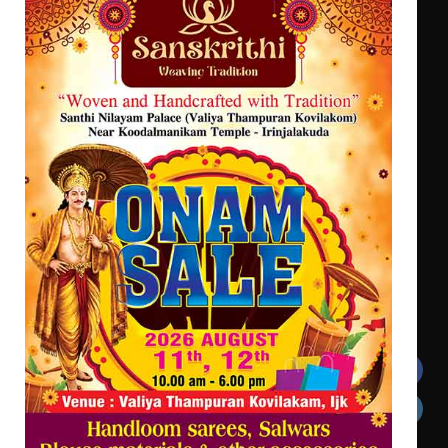
സെന്റ് ജോസഫ്സ് കോളജ്
കോമേഴ്‌സ് അസോസിയേഷന്
എം.ജി. യൂണിവേഴ്‌സിറ്റിയിൽ നിന്ന്
തുടക്കമായി
ഇംഗ്ളീഷ് സാഹിത്യത്തിൽ
ഡോക്ടറേറ്റ് നേടിയ എൻ. ആര്യ
കോമേഴ്സ് എക്സ്പോയുമായി എസ്
എൻ ഹയർ സെക്കൻഡറി
വിദ്യാർത്ഥികൾ
സർഗ്ഗസാഹിതി- കവിതാസംഗമം 2026
കവിതാ ചർച്ച കാട്ടൂർ, ടി. കെ.
ബാലൻ ഹാളിൽ 16ന്
Get In Touch
Twitter
Facebook
LinkedIn
Instagram