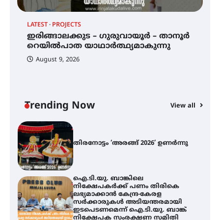
LATEST
PROJECTS
LA
എം.ജി. യൂണിവേഴ്‌സിറ്റിയിൽ നിന്ന്
ഇംഗ്ളീഷ് സാഹിത്യത്തിൽ
12
ഇരിങ്ങാലക്കുട – ഗുരുവായൂർ – താനൂർ
ത
ഡോക്ടറേറ്റ് നേടിയ എൻ. ആര്യ
റെയിൽപാത യാഥാർത്ഥ്യമാകുന്നു
August 9, 2026
ഇരിങ്ങാലക്കുട – ഗുരുവായൂർ –
താനൂർ റെയിൽപാത
യാഥാർത്ഥ്യമാകുന്നു
Trending Now
View all
തിരനോട്ടം ‘അരങ്ങ് 2026’ ഉണർന്നു
ഐ.ടി.യു. ബാങ്കിലെ
നിക്ഷേപകർക്ക് പണം തിരികെ
ലഭ്യമാക്കാൻ കേന്ദ്ര-കേരള
സർക്കാരുകൾ അടിയന്തരമായി
ഇടപെടണമെന്ന് ഐ.ടി.യു. ബാങ്ക്
നിക്ഷേപക സംരക്ഷണ സമിതി