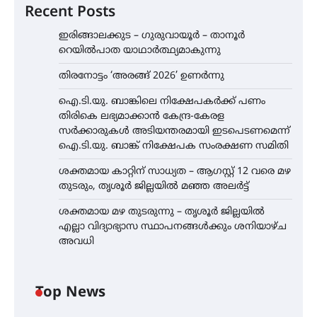
Recent Posts
ഇരിങ്ങാലക്കുട – ഗുരുവായൂർ – താനൂർ
റെയിൽപാത യാഥാർത്ഥ്യമാകുന്നു
തിരനോട്ടം ‘അരങ്ങ് 2026’ ഉണർന്നു
ഐ.ടി.യു. ബാങ്കിലെ നിക്ഷേപകർക്ക് പണം
തിരികെ ലഭ്യമാക്കാൻ കേന്ദ്ര-കേരള
സർക്കാരുകൾ അടിയന്തരമായി ഇടപെടണമെന്ന്
ഐ.ടി.യു. ബാങ്ക് നിക്ഷേപക സംരക്ഷണ സമിതി
ശക്തമായ കാറ്റിന് സാധ്യത – ആഗസ്റ്റ് 12 വരെ മഴ
തുടരും, തൃശൂർ ജില്ലയിൽ മഞ്ഞ അലർട്ട്
ശക്തമായ മഴ തുടരുന്നു – തൃശൂർ ജില്ലയിൽ
എല്ലാ വിദ്യാഭ്യാസ സ്ഥാപനങ്ങൾക്കും ശനിയാഴ്ച
അവധി
Top News