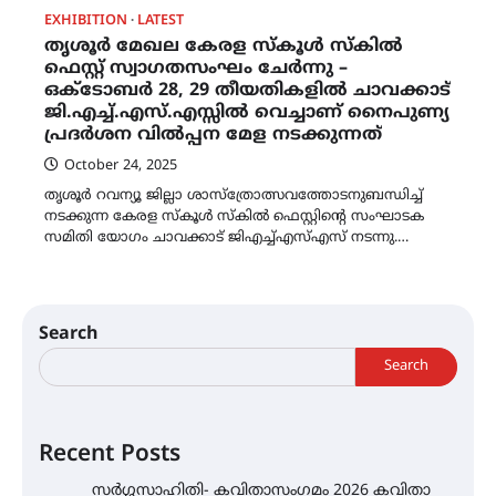
EXHIBITION
LATEST
തൃശൂർ മേഖല കേരള സ്കൂൾ സ്കിൽ
ഫെസ്റ്റ് സ്വാഗതസംഘം ചേർന്നു –
ഒക്ടോബർ 28, 29 തീയതികളിൽ ചാവക്കാട്
ജി.എച്ച്.എസ്.എസ്സിൽ വെച്ചാണ് നൈപുണ്യ
പ്രദർശന വിൽപ്പന മേള നടക്കുന്നത്
October 24, 2025
തൃശൂർ റവന്യൂ ജില്ലാ ശാസ്ത്രോത്സവത്തോടനുബന്ധിച്ച്
നടക്കുന്ന കേരള സ്കൂൾ സ്കിൽ ഫെസ്റ്റിന്റെ സംഘാടക
സമിതി യോഗം ചാവക്കാട് ജിഎച്ച്എസ്എസ് നടന്നു.…
Search
Search
Recent Posts
സർഗ്ഗസാഹിതി- കവിതാസംഗമം 2026 കവിതാ