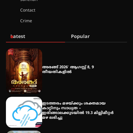
Contact
Crime
മെഡിക്കൽ ക്യാമ്പ്
Latest
Popular
തായ് ചി – ക്വിഗോങ്ങ്
പരിചയപ്പെടാം
അരങ്ങ് 2026′ ആഗസ്റ്റ് 8, 9
തീയതികളിൽ
തേലപ്പിളളി പാറേമൽ വറീത്
തോമാസ് (69) അന്തരിച്ചു
ഇടത്തരം മഴയ്ക്കും ശക്തമായ
കാറ്റിനും സാധ്യത –
ഇരിങ്ങാലക്കുടയിൽ 19.3 മില്ലിമീറ്റർ
മഴ ലഭിച്ചു