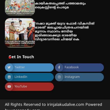
കായികതലപ്പത്ത് പത്താമതും
ക്രൈസ്റ്റിന്റെ പെരുമ
‘നഷാ മുക്ത് യുവ ഫോർ വികസിത്
ഭാരത്’ ജലച്ചായചിത്രരചനയിൽ
മൂന്നാം സ്ഥാനം നേടിയ
ഇരിങ്ങാലക്കുട ഭാരതീയ
വിദ്യാഭവനിലെ ചിന്മയ് കെ
Get In Touch
Twitter
Facebook
LinkedIn
Instagram
YouTube
All Rights Reserved to irinjalakudalive.com Powered