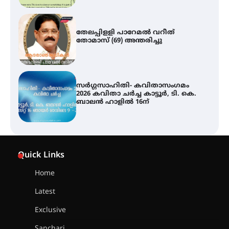
തേലപ്പിളളി പാറേമൽ വറീത്
തോമാസ് (69) അന്തരിച്ചു
സർഗ്ഗസാഹിതി- കവിതാസംഗമം
2026 കവിതാ ചർച്ച കാട്ടൂർ, ടി. കെ.
ബാലൻ ഹാളിൽ 16ന്
ഇടത്തരം മഴയ്ക്കും കാറ്റിനും
സാധ്യത ഇരിങ്ങാലക്കുടയിൽ 4.4
Quick Links
മില്ലി മീറ്റർ മഴ ലഭിച്ചു
Home
Latest
ഐ.ഐ.ടി മദ്രാസ്സിൽ നിന്നും
ഡോക്ടറേറ്റ് – ഇരിങ്ങാലക്കുട
Exclusive
സ്വദേശി ആതിര എം കെ യുടെ
നേട്ടം പ്രതിസന്ധികളോട് പൊരുതി
Sanchari