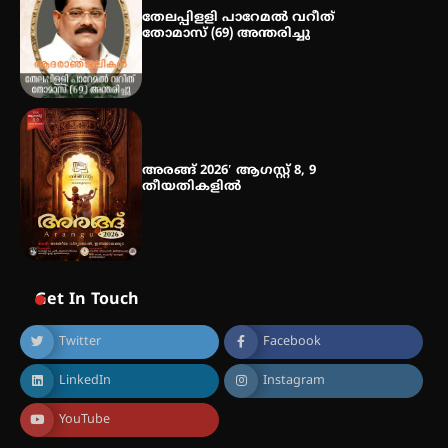
തേലപ്പിളളി പാറേമൽ വറീത്
തോമാസ് (69) അന്തരിച്ചു
അരങ്ങ് 2026′ ആഗസ്റ്റ് 8, 9
തീയതികളിൽ
Get In Touch
Twitter
Facebook
LinkedIn
Instagram
YouTube