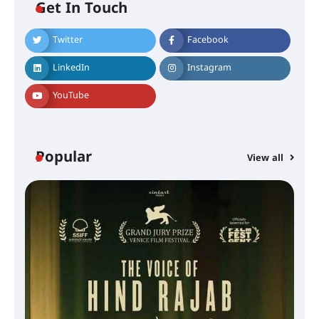
Get In Touch
Twitter
Facebook
LinkedIn
Instagram
YouTube
Popular
View all
സെന്റ് ജോസഫ്സ് കോളജ്
കോമേഴ്‌സ് അസോസിയേഷന്
തുടക്കമായി