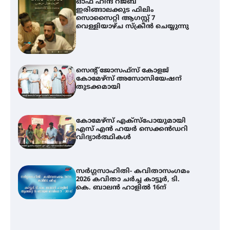
ഓഫ് ഹിന്ദ് റജബ് ”
ഇരിങ്ങാലക്കുട ഫിലിം
സൊസൈറ്റി ആഗസ്റ്റ് 7
വെള്ളിയാഴ്ച സ്‌ക്രീൻ ചെയ്യുന്നു
സെന്റ് ജോസഫ്സ് കോളജ്
കോമേഴ്‌സ് അസോസിയേഷന്
തുടക്കമായി
കോമേഴ്സ് എക്സ്പോയുമായി
എസ് എൻ ഹയർ സെക്കൻഡറി
വിദ്യാർത്ഥികൾ
സർഗ്ഗസാഹിതി- കവിതാസംഗമം
2026 കവിതാ ചർച്ച കാട്ടൂർ, ടി.
കെ. ബാലൻ ഹാളിൽ 16ന്