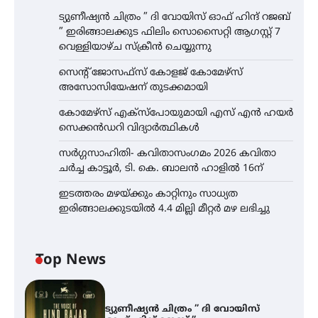
ട്യുണീഷ്യൻ ചിത്രം ” ദി വോയിസ് ഓഫ് ഹിന്ദ് റജബ്
” ഇരിങ്ങാലക്കുട ഫിലിം സൊസൈറ്റി ആഗസ്റ്റ് 7
വെള്ളിയാഴ്ച സ്‌ക്രീൻ ചെയ്യുന്നു
സെന്റ് ജോസഫ്സ് കോളജ് കോമേഴ്‌സ്
അസോസിയേഷന് തുടക്കമായി
കോമേഴ്സ് എക്സ്പോയുമായി എസ് എൻ ഹയർ
സെക്കൻഡറി വിദ്യാർത്ഥികൾ
സർഗ്ഗസാഹിതി- കവിതാസംഗമം 2026 കവിതാ
ചർച്ച കാട്ടൂർ, ടി. കെ. ബാലൻ ഹാളിൽ 16ന്
ഇടത്തരം മഴയ്ക്കും കാറ്റിനും സാധ്യത
ഇരിങ്ങാലക്കുടയിൽ 4.4 മില്ലി മീറ്റർ മഴ ലഭിച്ചു
Top News
ട്യുണീഷ്യൻ ചിത്രം ” ദി വോയിസ്