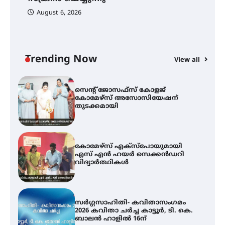
August 6, 2026
ട്യുണീഷ്യൻ ചിത്രം ” ദി വോയിസ്
ഓഫ് ഹിന്ദ് റജബ് ” ഇരിങ്ങാലക്കുട
ഫിലിം സൊസൈറ്റി ആഗസ്റ്റ് 7
വെള്ളിയാഴ്ച സ്‌ക്രീൻ ചെയ്യുന്നു
Trending Now
View all
സെന്റ് ജോസഫ്സ് കോളജ്
കോമേഴ്‌സ് അസോസിയേഷന്
തുടക്കമായി
കോമേഴ്സ് എക്സ്പോയുമായി
എസ് എൻ ഹയർ സെക്കൻഡറി
വിദ്യാർത്ഥികൾ
സർഗ്ഗസാഹിതി- കവിതാസംഗമം
2026 കവിതാ ചർച്ച കാട്ടൂർ, ടി. കെ.
ബാലൻ ഹാളിൽ 16ന്