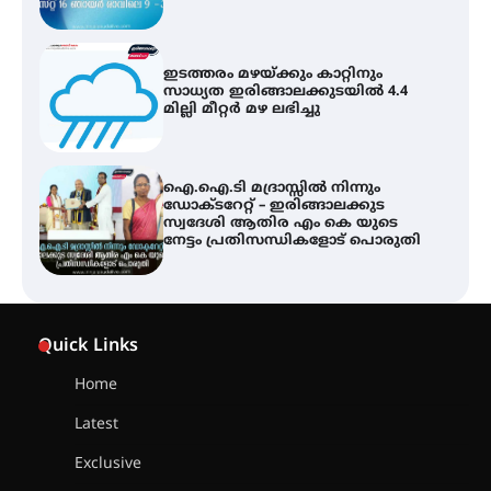
ഇടത്തരം മഴയ്ക്കും കാറ്റിനും
സാധ്യത ഇരിങ്ങാലക്കുടയിൽ 4.4
മില്ലി മീറ്റർ മഴ ലഭിച്ചു
ഐ.ഐ.ടി മദ്രാസ്സിൽ നിന്നും
ഡോക്ടറേറ്റ് – ഇരിങ്ങാലക്കുട
സ്വദേശി ആതിര എം കെ യുടെ
നേട്ടം പ്രതിസന്ധികളോട് പൊരുതി
ട്യുണീഷ്യൻ ചിത്രം ” ദി വോയിസ്
ഓഫ് ഹിന്ദ് റജബ് ” ഇരിങ്ങാലക്കുട
Quick Links
ഫിലിം സൊസൈറ്റി ആഗസ്റ്റ് 7
വെള്ളിയാഴ്ച സ്‌ക്രീൻ ചെയ്യുന്നു
Home
Latest
സെന്റ് ജോസഫ്സ് കോളജ്
കോമേഴ്‌സ് അസോസിയേഷന്
Exclusive
തുടക്കമായി