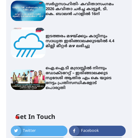
സർഗ്ഗസാഹിതി- കവിതാസംഗമം
2026 കവിതാ ചർച്ച കാട്ടൂർ, ടി.
കെ. ബാലൻ ഹാളിൽ 16ന്
ഇടത്തരം മഴയ്ക്കും കാറ്റിനും
സാധ്യത ഇരിങ്ങാലക്കുടയിൽ 4.4
മില്ലി മീറ്റർ മഴ ലഭിച്ചു
ഐ.ഐ.ടി മദ്രാസ്സിൽ നിന്നും
ഡോക്ടറേറ്റ് – ഇരിങ്ങാലക്കുട
സ്വദേശി ആതിര എം കെ യുടെ
നേട്ടം പ്രതിസന്ധികളോട്
പൊരുതി
Get In Touch
Twitter
Facebook
സർഗ്ഗസാഹിതി- കവിതാസംഗമം