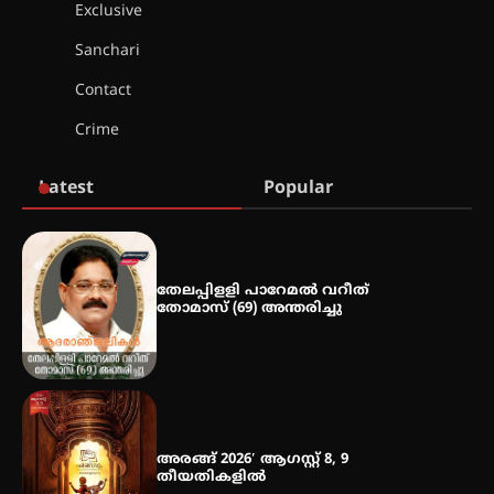
2026 കവിതാ ചർച്ച കാട്ടൂർ, ടി. കെ.
Exclusive
ബാലൻ ഹാളിൽ 16ന്
Sanchari
Contact
ഇടത്തരം മഴയ്ക്കും കാറ്റിനും
Crime
സാധ്യത ഇരിങ്ങാലക്കുടയിൽ 4.4
മില്ലി മീറ്റർ മഴ ലഭിച്ചു
Latest
Popular
ഐ.ഐ.ടി മദ്രാസ്സിൽ നിന്നും
ഡോക്ടറേറ്റ് – ഇരിങ്ങാലക്കുട
സ്വദേശി ആതിര എം കെ യുടെ
നേട്ടം പ്രതിസന്ധികളോട് പൊരുതി
തേലപ്പിളളി പാറേമൽ വറീത്
തോമാസ് (69) അന്തരിച്ചു
മെഡിക്കൽ ക്യാമ്പ്
അരങ്ങ് 2026′ ആഗസ്റ്റ് 8, 9
തീയതികളിൽ
തായ് ചി – ക്വിഗോങ്ങ്