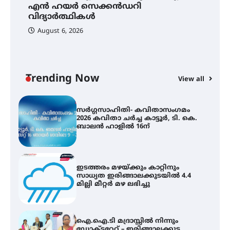
ി
എൻ ഹയർ സെക്കൻഡറി
ക
പരിചയപ്പെടാം
വിദ്യാർത്ഥികൾ
ഹ
August 6, 2026
കോമേഴ്സ് എക്സ്പോയുമായി
എസ് എൻ ഹയർ സെക്കൻഡറി
വിദ്യാർത്ഥികൾ
Trending Now
View all
സർഗ്ഗസാഹിതി- കവിതാസംഗമം
2026 കവിതാ ചർച്ച കാട്ടൂർ, ടി. കെ.
ബാലൻ ഹാളിൽ 16ന്
ഇടത്തരം മഴയ്ക്കും കാറ്റിനും
സാധ്യത ഇരിങ്ങാലക്കുടയിൽ 4.4
മില്ലി മീറ്റർ മഴ ലഭിച്ചു
ഐ.ഐ.ടി മദ്രാസ്സിൽ നിന്നും
ഡോക്ടറേറ്റ് – ഇരിങ്ങാലക്കുട