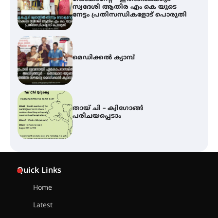
സ്വദേശി ആതിര എം കെ യുടെ
നേട്ടം പ്രതിസന്ധികളോട് പൊരുതി
മെഡിക്കൽ ക്യാമ്പ്
തായ് ചി – ക്വിഗോങ്ങ്
പരിചയപ്പെടാം
കോമേഴ്സ് എക്സ്പോയുമായി
എസ് എൻ ഹയർ സെക്കൻഡറി
Quick Links
വിദ്യാർത്ഥികൾ
Home
Latest
സർഗ്ഗസാഹിതി- കവിതാസംഗമം