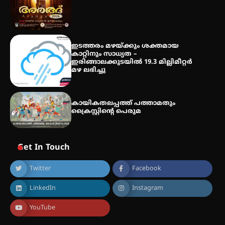
പരിചയപ്പെടാം
ഇടത്തരം മഴയ്ക്കും ശക്തമായ
കാറ്റിനും സാധ്യത –
ഇരിങ്ങാലക്കുടയിൽ 19.3 മില്ലിമീറ്റർ
മഴ ലഭിച്ചു
കായികതലപ്പത്ത് പത്താമതും
ക്രൈസ്റ്റിന്റെ പെരുമ
Get In Touch
Twitter
Facebook
LinkedIn
Instagram
YouTube