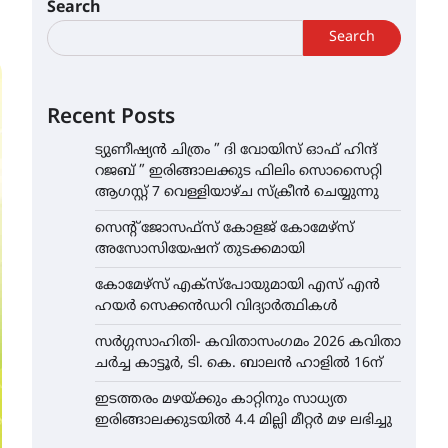
Search
Search
Recent Posts
ട്യുണീഷ്യൻ ചിത്രം ” ദി വോയിസ് ഓഫ് ഹിന്ദ്
റജബ് ” ഇരിങ്ങാലക്കുട ഫിലിം സൊസൈറ്റി
ആഗസ്റ്റ് 7 വെള്ളിയാഴ്ച സ്‌ക്രീൻ ചെയ്യുന്നു
സെന്റ് ജോസഫ്സ് കോളജ് കോമേഴ്‌സ്
അസോസിയേഷന് തുടക്കമായി
കോമേഴ്സ് എക്സ്പോയുമായി എസ് എൻ
ഹയർ സെക്കൻഡറി വിദ്യാർത്ഥികൾ
സർഗ്ഗസാഹിതി- കവിതാസംഗമം 2026 കവിതാ
ചർച്ച കാട്ടൂർ, ടി. കെ. ബാലൻ ഹാളിൽ 16ന്
ഇടത്തരം മഴയ്ക്കും കാറ്റിനും സാധ്യത
ഇരിങ്ങാലക്കുടയിൽ 4.4 മില്ലി മീറ്റർ മഴ ലഭിച്ചു