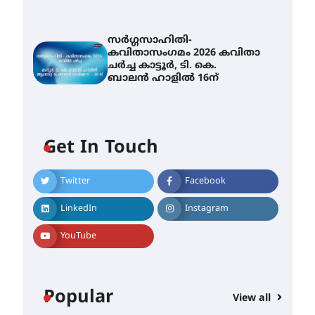
സർഗ്ഗസാഹിതി-
കവിതാസംഗമം 2026 കവിതാ
ചർച്ച കാട്ടൂർ, ടി. കെ.
ബാലൻ ഹാളിൽ 16ന്
Get In Touch
Twitter
Facebook
LinkedIn
Instagram
YouTube
Popular
View all