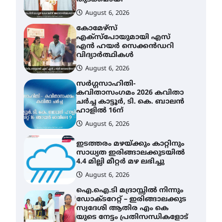
August 6, 2026
കോമേഴ്സ്
എക്സ്പോയുമായി എസ്
എൻ ഹയർ സെക്കൻഡറി
വിദ്യാർത്ഥികൾ
August 6, 2026
സർഗ്ഗസാഹിതി-
കവിതാസംഗമം 2026 കവിതാ
ചർച്ച കാട്ടൂർ, ടി. കെ. ബാലൻ
ഹാളിൽ 16ന്
August 6, 2026
ഇടത്തരം മഴയ്ക്കും കാറ്റിനും
സാധ്യത ഇരിങ്ങാലക്കുടയിൽ
4.4 മില്ലി മീറ്റർ മഴ ലഭിച്ചു
August 6, 2026
ഐ.ഐ.ടി മദ്രാസ്സിൽ നിന്നും
ഡോക്ടറേറ്റ് – ഇരിങ്ങാലക്കുട
സ്വദേശി ആതിര എം കെ
യുടെ നേട്ടം പ്രതിസന്ധികളോട്