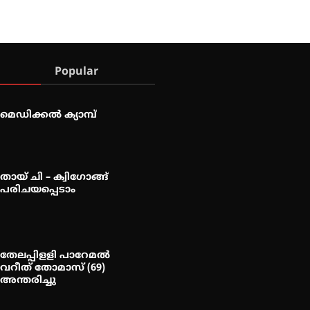
Popular
മെഡിക്കൽ ക്യാമ്പ്
തായ് ചി – ക്വിഗോങ്ങ്
പരിചയപ്പെടാം
തേലപ്പിളളി പാറേമൽ
വറീത് തോമാസ് (69)
അന്തരിച്ചു