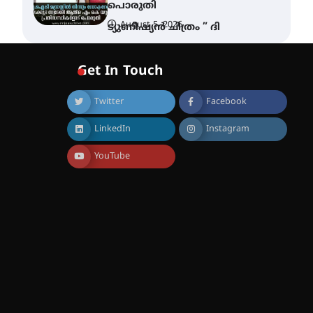
പൊരുതി
August 5, 2026
ട്യുണീഷ്യൻ ചിത്രം ” ദി
വോയിസ് ഓഫ് ഹിന്ദ് റജബ് ”
ഇരിങ്ങാലക്കുട ഫിലിം
സൊസൈറ്റി ആഗസ്റ്റ് 7
Get In Touch
വെള്ളിയാഴ്ച സ്‌ക്രീൻ
ചെയ്യുന്നു
Twitter
Facebook
August 6, 2026
സെന്റ് ജോസഫ്സ് കോളജ്
LinkedIn
Instagram
കോമേഴ്‌സ്
അസോസിയേഷന്
തുടക്കമായി
YouTube
August 6, 2026
കോമേഴ്സ്
എക്സ്പോയുമായി എസ്
എൻ ഹയർ സെക്കൻഡറി
വിദ്യാർത്ഥികൾ
August 6, 2026
സർഗ്ഗസാഹിതി-
കവിതാസംഗമം 2026 കവിതാ
ചർച്ച കാട്ടൂർ, ടി. കെ. ബാലൻ
ഹാളിൽ 16ന്