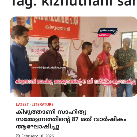
Tag:
kizhuthani s
LATEST
LITERATURE
കിഴുത്താണി സാഹിത്യ
സമ്മേളനത്തിന്റെ 87 മത് വാർഷികം
ആഘോഷിച്ചു
February 16, 2026