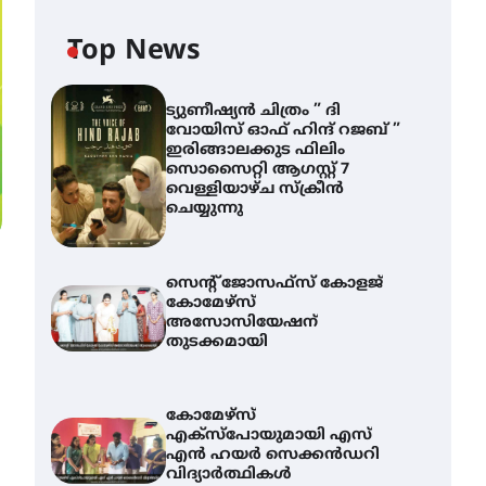
Top News
ട്യുണീഷ്യൻ ചിത്രം ” ദി
വോയിസ് ഓഫ് ഹിന്ദ് റജബ് ”
ഇരിങ്ങാലക്കുട ഫിലിം
സൊസൈറ്റി ആഗസ്റ്റ് 7
വെള്ളിയാഴ്ച സ്‌ക്രീൻ
ചെയ്യുന്നു
സെന്റ് ജോസഫ്സ് കോളജ്
കോമേഴ്‌സ്
അസോസിയേഷന്
തുടക്കമായി
കോമേഴ്സ്
എക്സ്പോയുമായി എസ്
എൻ ഹയർ സെക്കൻഡറി
വിദ്യാർത്ഥികൾ