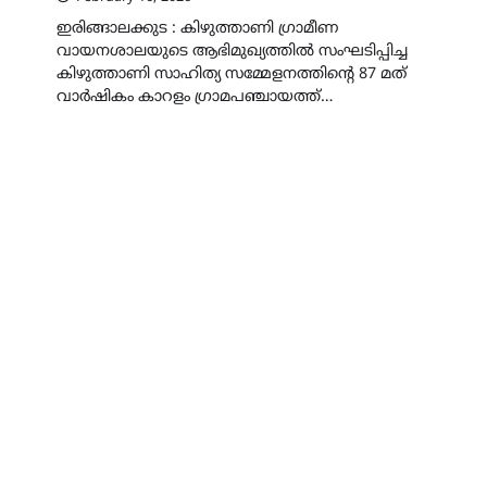
ഇരിങ്ങാലക്കുട : കിഴുത്താണി ഗ്രാമീണ
വായനശാലയുടെ ആഭിമുഖ്യത്തിൽ സംഘടിപ്പിച്ച
കിഴുത്താണി സാഹിത്യ സമ്മേളനത്തിന്റെ 87 മത്
വാർഷികം കാറളം ഗ്രാമപഞ്ചായത്ത്…