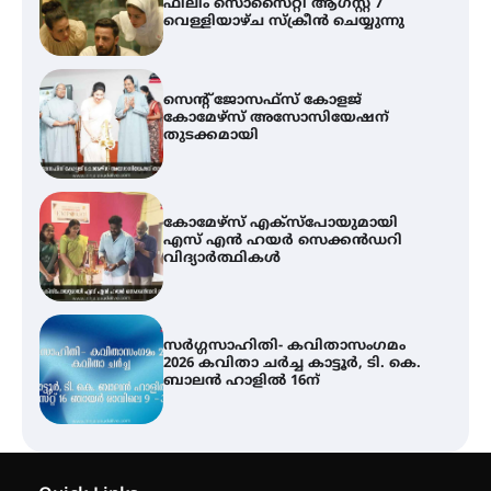
ഫിലിം സൊസൈറ്റി ആഗസ്റ്റ് 7
വെള്ളിയാഴ്ച സ്‌ക്രീൻ ചെയ്യുന്നു
സെന്റ് ജോസഫ്സ് കോളജ്
കോമേഴ്‌സ് അസോസിയേഷന്
തുടക്കമായി
കോമേഴ്സ് എക്സ്പോയുമായി
എസ് എൻ ഹയർ സെക്കൻഡറി
വിദ്യാർത്ഥികൾ
സർഗ്ഗസാഹിതി- കവിതാസംഗമം
2026 കവിതാ ചർച്ച കാട്ടൂർ, ടി. കെ.
ബാലൻ ഹാളിൽ 16ന്
ശക്തമായ മഴ തുടരുന്നു – തൃശൂർ
ജില്ലയിൽ എല്ലാ വിദ്യാഭ്യാസ