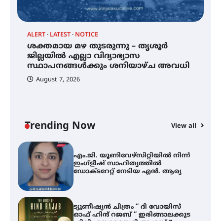
വിദ്യാർത്ഥികൾ
ALERT
LATEST
NOTICE
്
ശക്തമായ മഴ തുടരുന്നു – തൃശൂർ
സർഗ്ഗസാഹിതി- കവിതാസംഗമം
2026 കവിതാ ചർച്ച കാട്ടൂർ, ടി. കെ.
ജില്ലയിൽ എല്ലാ വിദ്യാഭ്യാസ
ബാലൻ ഹാളിൽ 16ന്
സ്ഥാപനങ്ങൾക്കും ശനിയാഴ്ച അവധി
August 7, 2026
ശക്തമായ മഴ തുടരുന്നു – തൃശൂർ
ജില്ലയിൽ എല്ലാ വിദ്യാഭ്യാസ
സ്ഥാപനങ്ങൾക്കും ശനിയാഴ്ച
അവധി
Trending Now
View all
A
എം.ജി. യൂണിവേഴ്‌സിറ്റിയിൽ നിന്ന്
എ
ഇംഗ്ളീഷ് സാഹിത്യത്തിൽ
ഡോക്ടറേറ്റ് നേടിയ എൻ. ആര്യ
ഇ
ന
ട്യുണീഷ്യൻ ചിത്രം ” ദി വോയിസ്
ഓഫ് ഹിന്ദ് റജബ് ” ഇരിങ്ങാലക്കുട