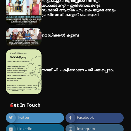
ഐ.ഐ.ടി മദ്രാസ്സിൽ നിന്നും
വിദ്യാർത്ഥികൾ
ഡോക്ടറേറ്റ് – ഇരിങ്ങാലക്കുട
സ്വദേശി ആതിര എം കെ യുടെ നേട്ടം
പ്രതിസന്ധികളോട് പൊരുതി
സർഗ്ഗസാഹിതി- കവിതാസംഗമം
2026 കവിതാ ചർച്ച കാട്ടൂർ, ടി. കെ.
മെഡിക്കൽ ക്യാമ്പ്
ബാലൻ ഹാളിൽ 16ന്
തായ് ചി – ക്വിഗോങ്ങ് പരിചയപ്പെടാം
Get In Touch
Twitter
Facebook
LinkedIn
Instagram