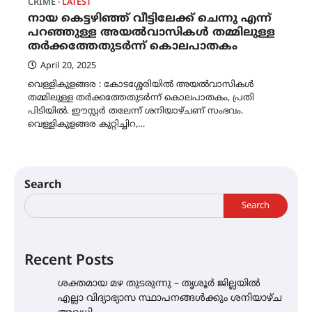
CRIME
LATEST
നായ കെട്ടഴിഞ്ഞ് വീട്ടിലേക്ക് ചെന്നു എന്ന്
പറഞ്ഞുള്ള അയൽവാസികൾ തമ്മിലുള്ള
തർക്കത്തേതുടർന്ന് കൊലപാതകം
April 20, 2025
വെള്ളികുളങ്ങര : കോടശ്ശേരിയിൽ അയൽവാസികൾ
തമ്മിലുള്ള തർക്കത്തേതുടർന്ന് കൊലപാതകം, പ്രതി
പിടിയിൽ. ഈസ്റ്റർ തലേന്ന് ശനിയാഴ്ചണ് സംഭവം.
വെള്ളികുളങ്ങര കുറ്റിച്ചിറ,…
Search
Search
Recent Posts
ശക്തമായ മഴ തുടരുന്നു – തൃശൂർ ജില്ലയിൽ
എല്ലാ വിദ്യാഭ്യാസ സ്ഥാപനങ്ങൾക്കും ശനിയാഴ്ച