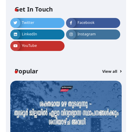
Get In Touch
Twitter
Facebook
എം.ജി. യൂണിവേഴ്‌സിറ്റിയിൽ നിന്ന്
ഇംഗ്ളീഷ് സാഹിത്യത്തിൽ
LinkedIn
Instagram
ഡോക്ടറേറ്റ് നേടിയ എൻ. ആര്യ
YouTube
ട്യുണീഷ്യൻ ചിത്രം ” ദി വോയിസ്
ഓഫ് ഹിന്ദ് റജബ് ” ഇരിങ്ങാലക്കുട
ഫിലിം സൊസൈറ്റി ആഗസ്റ്റ് 7
Popular
View all
വെള്ളിയാഴ്ച സ്‌ക്രീൻ ചെയ്യുന്നു
സെന്റ് ജോസഫ്സ് കോളജ്
കോമേഴ്‌സ് അസോസിയേഷന്
തുടക്കമായി
കോമേഴ്സ് എക്സ്പോയുമായി
എസ് എൻ ഹയർ സെക്കൻഡറി