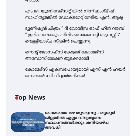
അവധി
എം.ജി. യൂണിവേഴ്‌സിറ്റിയിൽ നിന്ന് ഇംഗ്ളീഷ്
സാഹിത്യത്തിൽ ഡോക്ടറേറ്റ് നേടിയ എൻ. ആര്യ
ട്യുണീഷ്യൻ ചിത്രം ” ദി വോയിസ് ഓഫ് ഹിന്ദ് റജബ്
” ഇരിങ്ങാലക്കുട ഫിലിം സൊസൈറ്റി ആഗസ്റ്റ് 7
വെള്ളിയാഴ്ച സ്‌ക്രീൻ ചെയ്യുന്നു
സെന്റ് ജോസഫ്സ് കോളജ് കോമേഴ്‌സ്
അസോസിയേഷന് തുടക്കമായി
കോമേഴ്സ് എക്സ്പോയുമായി എസ് എൻ ഹയർ
സെക്കൻഡറി വിദ്യാർത്ഥികൾ
Top News
ശക്തമായ മഴ തുടരുന്നു – തൃശൂർ
ജില്ലയിൽ എല്ലാ വിദ്യാഭ്യാസ
സ്ഥാപനങ്ങൾക്കും ശനിയാഴ്ച
അവധി