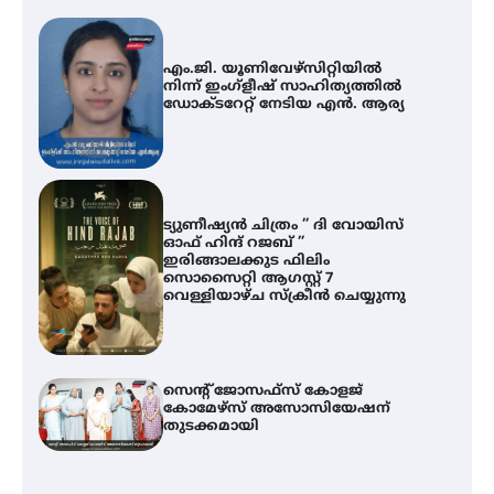
എം.ജി. യൂണിവേഴ്‌സിറ്റിയിൽ
നിന്ന് ഇംഗ്ളീഷ് സാഹിത്യത്തിൽ
ഡോക്ടറേറ്റ് നേടിയ എൻ. ആര്യ
ട്യുണീഷ്യൻ ചിത്രം ” ദി വോയിസ്
ഓഫ് ഹിന്ദ് റജബ് ”
ഇരിങ്ങാലക്കുട ഫിലിം
സൊസൈറ്റി ആഗസ്റ്റ് 7
വെള്ളിയാഴ്ച സ്‌ക്രീൻ ചെയ്യുന്നു
സെന്റ് ജോസഫ്സ് കോളജ്
കോമേഴ്‌സ് അസോസിയേഷന്
തുടക്കമായി