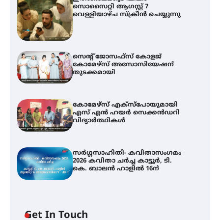
സൊസൈറ്റി ആഗസ്റ്റ് 7
വെള്ളിയാഴ്ച സ്‌ക്രീൻ ചെയ്യുന്നു
സെന്റ് ജോസഫ്സ് കോളജ്
കോമേഴ്‌സ് അസോസിയേഷന്
തുടക്കമായി
കോമേഴ്സ് എക്സ്പോയുമായി
എസ് എൻ ഹയർ സെക്കൻഡറി
വിദ്യാർത്ഥികൾ
സർഗ്ഗസാഹിതി- കവിതാസംഗമം
2026 കവിതാ ചർച്ച കാട്ടൂർ, ടി.
കെ. ബാലൻ ഹാളിൽ 16ന്
Get In Touch