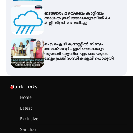
ഇടത്തരം മഴയ്ക്കും കാറ്റിനും
സാധ്യത ഇരിങ്ങാലക്കുടയിൽ 4.4
മില്ലി മീറ്റർ മഴ ലഭിച്ചു
ഐ.ഐ.ടി മദ്രാസ്സിൽ നിന്നും
ഡോക്ടറേറ്റ് – ഇരിങ്ങാലക്കുട
സ്വദേശി ആതിര എം കെ യുടെ
നേട്ടം പ്രതിസന്ധികളോട് പൊരുതി
ട്യുണീഷ്യൻ ചിത്രം ” ദി വോയിസ്
ഓഫ് ഹിന്ദ് റജബ് ” ഇരിങ്ങാലക്കുട
Quick Links
ഫിലിം സൊസൈറ്റി ആഗസ്റ്റ് 7
വെള്ളിയാഴ്ച സ്‌ക്രീൻ ചെയ്യുന്നു
Home
Latest
സെന്റ് ജോസഫ്സ് കോളജ്
കോമേഴ്‌സ് അസോസിയേഷന്
Exclusive
തുടക്കമായി
Sanchari