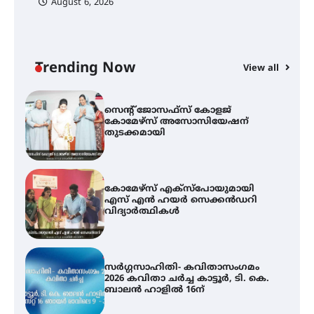
August 6, 2026
ട്യുണീഷ്യൻ ചിത്രം ” ദി വോയിസ്
ഓഫ് ഹിന്ദ് റജബ് ” ഇരിങ്ങാലക്കുട
ഫിലിം സൊസൈറ്റി ആഗസ്റ്റ് 7
വെള്ളിയാഴ്ച സ്‌ക്രീൻ ചെയ്യുന്നു
Trending Now
View all
സെന്റ് ജോസഫ്സ് കോളജ്
കോമേഴ്‌സ് അസോസിയേഷന്
തുടക്കമായി
കോമേഴ്സ് എക്സ്പോയുമായി
എസ് എൻ ഹയർ സെക്കൻഡറി
വിദ്യാർത്ഥികൾ
സർഗ്ഗസാഹിതി- കവിതാസംഗമം
2026 കവിതാ ചർച്ച കാട്ടൂർ, ടി. കെ.
ബാലൻ ഹാളിൽ 16ന്