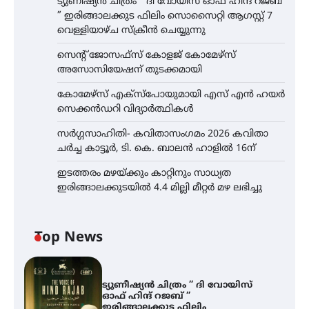
ട്യുണീഷ്യൻ ചിത്രം ” ദി വോയിസ് ഓഫ് ഹിന്ദ് റജബ്
” ഇരിങ്ങാലക്കുട ഫിലിം സൊസൈറ്റി ആഗസ്റ്റ് 7
വെള്ളിയാഴ്ച സ്‌ക്രീൻ ചെയ്യുന്നു
സെന്റ് ജോസഫ്സ് കോളജ് കോമേഴ്‌സ്
അസോസിയേഷന് തുടക്കമായി
കോമേഴ്സ് എക്സ്പോയുമായി എസ് എൻ ഹയർ
സെക്കൻഡറി വിദ്യാർത്ഥികൾ
സർഗ്ഗസാഹിതി- കവിതാസംഗമം 2026 കവിതാ
ചർച്ച കാട്ടൂർ, ടി. കെ. ബാലൻ ഹാളിൽ 16ന്
ഇടത്തരം മഴയ്ക്കും കാറ്റിനും സാധ്യത
ഇരിങ്ങാലക്കുടയിൽ 4.4 മില്ലി മീറ്റർ മഴ ലഭിച്ചു
Top News
ട്യുണീഷ്യൻ ചിത്രം ” ദി വോയിസ്
ഓഫ് ഹിന്ദ് റജബ് ”
ഇരിങ്ങാലക്കുട ഫിലിം