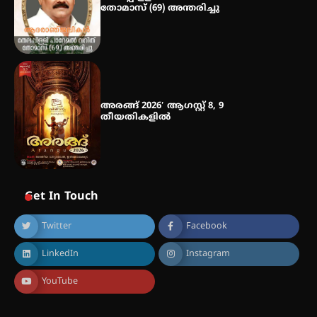
തോമാസ് (69) അന്തരിച്ചു
അരങ്ങ് 2026′ ആഗസ്റ്റ് 8, 9
തീയതികളിൽ
Get In Touch
Twitter
Facebook
LinkedIn
Instagram
YouTube