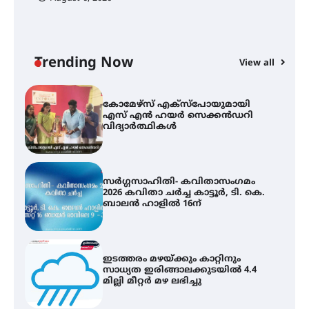
സെന്റ് ജോസഫ്സ് കോളജ്
കോമേഴ്‌സ് അസോസിയേഷന്
തുടക്കമായി
Trending Now
View all
കോമേഴ്സ് എക്സ്പോയുമായി
എസ് എൻ ഹയർ സെക്കൻഡറി
വിദ്യാർത്ഥികൾ
സർഗ്ഗസാഹിതി- കവിതാസംഗമം
2026 കവിതാ ചർച്ച കാട്ടൂർ, ടി. കെ.
ബാലൻ ഹാളിൽ 16ന്
ഇടത്തരം മഴയ്ക്കും കാറ്റിനും
സാധ്യത ഇരിങ്ങാലക്കുടയിൽ 4.4
മില്ലി മീറ്റർ മഴ ലഭിച്ചു