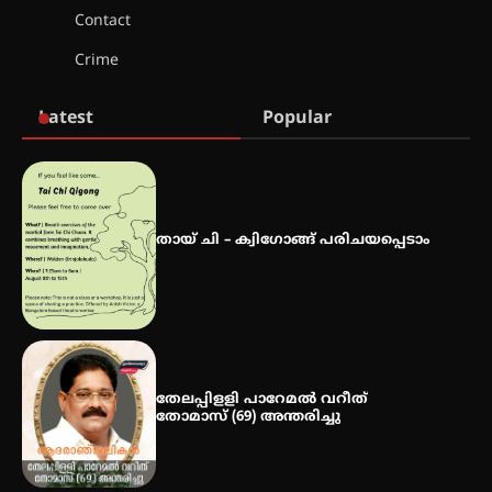
Contact
സർഗ്ഗസാഹിതി- കവിതാസംഗമം
Crime
2026 കവിതാ ചർച്ച കാട്ടൂർ, ടി. കെ.
ബാലൻ ഹാളിൽ 16ന്
Latest
Popular
ഇടത്തരം മഴയ്ക്കും കാറ്റിനും
സാധ്യത ഇരിങ്ങാലക്കുടയിൽ 4.4
മില്ലി മീറ്റർ മഴ ലഭിച്ചു
തായ് ചി – ക്വിഗോങ്ങ് പരിചയപ്പെടാം
ഐ.ഐ.ടി മദ്രാസ്സിൽ നിന്നും
ഡോക്ടറേറ്റ് – ഇരിങ്ങാലക്കുട
സ്വദേശി ആതിര എം കെ യുടെ
നേട്ടം പ്രതിസന്ധികളോട് പൊരുതി
തേലപ്പിളളി പാറേമൽ വറീത്
തോമാസ് (69) അന്തരിച്ചു
മെഡിക്കൽ ക്യാമ്പ്