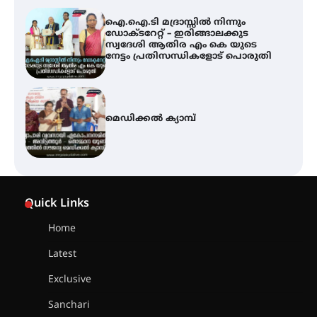
ഐ.ഐ.ടി മദ്രാസ്സിൽ നിന്നും
ഡോക്ടറേറ്റ് – ഇരിങ്ങാലക്കുട
സ്വദേശി ആതിര എം കെ യുടെ
നേട്ടം പ്രതിസന്ധികളോട് പൊരുതി
മെഡിക്കൽ ക്യാമ്പ്
സെന്റ് ജോസഫ്സ് കോളജ്
കോമേഴ്‌സ് അസോസിയേഷന്
Quick Links
തുടക്കമായി
Home
Latest
കോമേഴ്സ് എക്സ്പോയുമായി
എസ് എൻ ഹയർ സെക്കൻഡറി
Exclusive
വിദ്യാർത്ഥികൾ
Sanchari