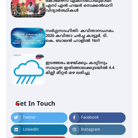
കോമേഴ്സ് എക്സ്പോയുമായി
എസ് എൻ ഹയർ സെക്കൻഡറി
വിദ്യാർത്ഥികൾ
സർഗ്ഗസാഹിതി- കവിതാസംഗമം
2026 കവിതാ ചർച്ച കാട്ടൂർ, ടി.
കെ. ബാലൻ ഹാളിൽ 16ന്
ഇടത്തരം മഴയ്ക്കും കാറ്റിനും
സാധ്യത ഇരിങ്ങാലക്കുടയിൽ 4.4
മില്ലി മീറ്റർ മഴ ലഭിച്ചു
Get In Touch
കോമേഴ്സ് എക്സ്പോയുമായി
Twitter
Facebook
എസ് എൻ ഹയർ സെക്കൻഡറി
വിദ്യാർത്ഥികൾ
LinkedIn
Instagram