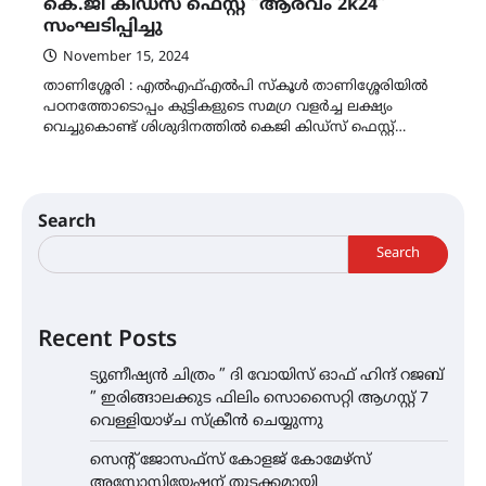
കെ.ജി കിഡ്സ് ഫെസ്റ്റ് “ആരവം 2k24”
സംഘടിപ്പിച്ചു
November 15, 2024
താണിശ്ശേരി : എൽഎഫ്എൽപി സ്കൂൾ താണിശ്ശേരിയിൽ
പഠനത്തോടൊപ്പം കുട്ടികളുടെ സമഗ്ര വളർച്ച ലക്ഷ്യം
വെച്ചുകൊണ്ട് ശിശുദിനത്തിൽ കെജി കിഡ്സ് ഫെസ്റ്റ്…
Search
Search
Recent Posts
ട്യുണീഷ്യൻ ചിത്രം ” ദി വോയിസ് ഓഫ് ഹിന്ദ് റജബ്
” ഇരിങ്ങാലക്കുട ഫിലിം സൊസൈറ്റി ആഗസ്റ്റ് 7
വെള്ളിയാഴ്ച സ്‌ക്രീൻ ചെയ്യുന്നു
സെന്റ് ജോസഫ്സ് കോളജ് കോമേഴ്‌സ്
അസോസിയേഷന് തുടക്കമായി