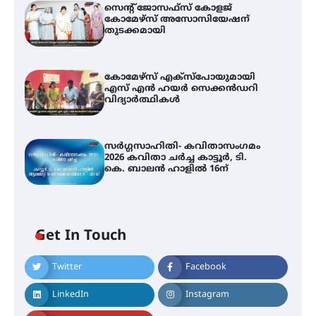
സെന്റ് ജോസഫ്സ് കോളജ്
കോമേഴ്‌സ് അസോസിയേഷന്
തുടക്കമായി
കോമേഴ്സ് എക്സ്പോയുമായി
എസ് എൻ ഹയർ സെക്കൻഡറി
വിദ്യാർത്ഥികൾ
സർഗ്ഗസാഹിതി- കവിതാസംഗമം
2026 കവിതാ ചർച്ച കാട്ടൂർ, ടി.
കെ. ബാലൻ ഹാളിൽ 16ന്
Get In Touch
Twitter
Facebook
LinkedIn
Instagram