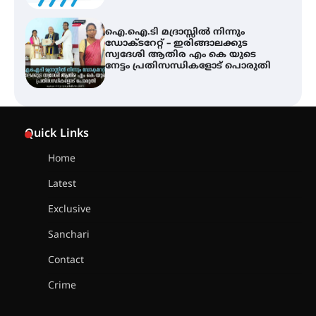
ഐ.ഐ.ടി മദ്രാസ്സിൽ നിന്നും
ഡോക്ടറേറ്റ് – ഇരിങ്ങാലക്കുട
സ്വദേശി ആതിര എം കെ യുടെ
നേട്ടം പ്രതിസന്ധികളോട് പൊരുതി
ട്യുണീഷ്യൻ ചിത്രം ” ദി വോയിസ്
ഓഫ് ഹിന്ദ് റജബ് ” ഇരിങ്ങാലക്കുട
Quick Links
ഫിലിം സൊസൈറ്റി ആഗസ്റ്റ് 7
വെള്ളിയാഴ്ച സ്‌ക്രീൻ ചെയ്യുന്നു
Home
Latest
സെന്റ് ജോസഫ്സ് കോളജ്
കോമേഴ്‌സ് അസോസിയേഷന്
Exclusive
തുടക്കമായി
Sanchari
Contact
കോമേഴ്സ് എക്സ്പോയുമായി
Crime
എസ് എൻ ഹയർ സെക്കൻഡറി
വിദ്യാർത്ഥികൾ