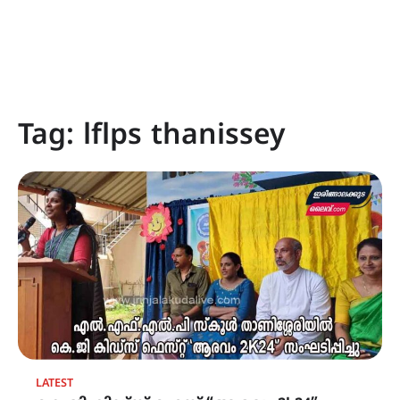
Tag:
lflps thanissey
LATEST