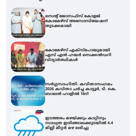
സെന്റ് ജോസഫ്സ് കോളജ്
കോമേഴ്‌സ് അസോസിയേഷന്
തുടക്കമായി
കോമേഴ്സ് എക്സ്പോയുമായി
എസ് എൻ ഹയർ സെക്കൻഡറി
വിദ്യാർത്ഥികൾ
സർഗ്ഗസാഹിതി- കവിതാസംഗമം
2026 കവിതാ ചർച്ച കാട്ടൂർ, ടി. കെ.
ബാലൻ ഹാളിൽ 16ന്
ഇടത്തരം മഴയ്ക്കും കാറ്റിനും
സാധ്യത ഇരിങ്ങാലക്കുടയിൽ 4.4
മില്ലി മീറ്റർ മഴ ലഭിച്ചു