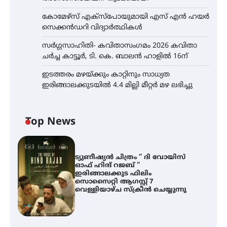
കോമേഴ്സ് എക്സ്പോയുമായി എസ് എൻ ഹയർ
സെക്കൻഡറി വിദ്യാർത്ഥികൾ
സർഗ്ഗസാഹിതി- കവിതാസംഗമം 2026 കവിതാ
ചർച്ച കാട്ടൂർ, ടി. കെ. ബാലൻ ഹാളിൽ 16ന്
ഇടത്തരം മഴയ്ക്കും കാറ്റിനും സാധ്യത
ഇരിങ്ങാലക്കുടയിൽ 4.4 മില്ലി മീറ്റർ മഴ ലഭിച്ചു
Top News
ട്യുണീഷ്യൻ ചിത്രം ” ദി വോയിസ്
ഓഫ് ഹിന്ദ് റജബ് ”
ഇരിങ്ങാലക്കുട ഫിലിം
സൊസൈറ്റി ആഗസ്റ്റ് 7
വെള്ളിയാഴ്ച സ്‌ക്രീൻ ചെയ്യുന്നു