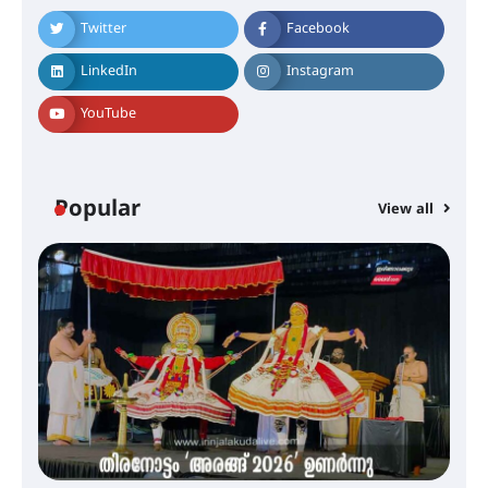
ലഭ്യമാക്കാൻ കേന്ദ്ര-കേരള
സർക്കാരുകൾ അടിയന്തരമായി
Twitter
Facebook
ഇടപെടണമെന്ന് ഐ.ടി.യു. ബാങ്ക്
നിക്ഷേപക സംരക്ഷണ സമിതി
LinkedIn
Instagram
YouTube
ശക്തമായ കാറ്റിന് സാധ്യത –
ആഗസ്റ്റ് 12 വരെ മഴ തുടരും,
തൃശൂർ ജില്ലയിൽ മഞ്ഞ അലർട്ട്
Popular
View all
ശക്തമായ മഴ തുടരുന്നു – തൃശൂർ
ജില്ലയിൽ എല്ലാ വിദ്യാഭ്യാസ
സ്ഥാപനങ്ങൾക്കും ശനിയാഴ്ച
അവധി
എം.ജി. യൂണിവേഴ്‌സിറ്റിയിൽ നിന്ന്
ഇംഗ്ളീഷ് സാഹിത്യത്തിൽ
ഡോക്ടറേറ്റ് നേടിയ എൻ. ആര്യ
ട്യുണീഷ്യൻ ചിത്രം ” ദി വോയിസ്