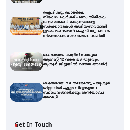
ഐ.ടി.യു. ബാങ്കിലെ
നിക്ഷേപകർക്ക് പണം തിരികെ
ലഭ്യമാക്കാൻ കേന്ദ്ര-കേരള
സർക്കാരുകൾ അടിയന്തരമായി
ഇടപെടണമെന്ന് ഐ.ടി.യു. ബാങ്ക്
നിക്ഷേപക സംരക്ഷണ സമിതി
ശക്തമായ കാറ്റിന് സാധ്യത –
ആഗസ്റ്റ് 12 വരെ മഴ തുടരും,
തൃശൂർ ജില്ലയിൽ മഞ്ഞ അലർട്ട്
ശക്തമായ മഴ തുടരുന്നു – തൃശൂർ
ജില്ലയിൽ എല്ലാ വിദ്യാഭ്യാസ
സ്ഥാപനങ്ങൾക്കും ശനിയാഴ്ച
അവധി
ഐ.ടി.യു. ബാങ്കിലെ
Get In Touch
നിക്ഷേപകർക്ക് പണം തിരികെ