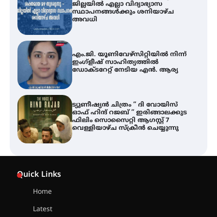
ജില്ലയിൽ എല്ലാ വിദ്യാഭ്യാസ
സ്ഥാപനങ്ങൾക്കും ശനിയാഴ്ച
അവധി
എം.ജി. യൂണിവേഴ്‌സിറ്റിയിൽ നിന്ന്
ഇംഗ്ളീഷ് സാഹിത്യത്തിൽ
ഡോക്ടറേറ്റ് നേടിയ എൻ. ആര്യ
ട്യുണീഷ്യൻ ചിത്രം ” ദി വോയിസ്
ഓഫ് ഹിന്ദ് റജബ് ” ഇരിങ്ങാലക്കുട
ഫിലിം സൊസൈറ്റി ആഗസ്റ്റ് 7
വെള്ളിയാഴ്ച സ്‌ക്രീൻ ചെയ്യുന്നു
തിരനോട്ടം ‘അരങ്ങ് 2026’ ഉണർന്നു
Quick Links
Home
ഐ.ടി.യു. ബാങ്കിലെ
Latest
നിക്ഷേപകർക്ക് പണം തിരികെ