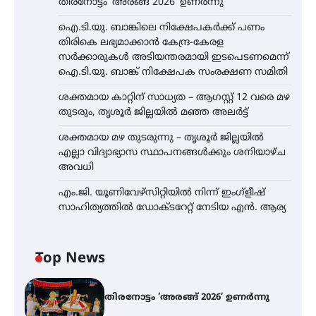
തിരനോട്ടം ‘അരങ്ങ് 2026’ ഉണർന്നു
ഐ.ടി.യു. ബാങ്കിലെ നിക്ഷേപകർക്ക് പണം
തിരികെ ലഭ്യമാക്കാൻ കേന്ദ്ര-കേരള
സർക്കാരുകൾ അടിയന്തരമായി ഇടപെടണമെന്ന്
ഐ.ടി.യു. ബാങ്ക് നിക്ഷേപക സംരക്ഷണ സമിതി
ശക്തമായ കാറ്റിന് സാധ്യത – ആഗസ്റ്റ് 12 വരെ മഴ
തുടരും, തൃശൂർ ജില്ലയിൽ മഞ്ഞ അലർട്ട്
ശക്തമായ മഴ തുടരുന്നു – തൃശൂർ ജില്ലയിൽ
എല്ലാ വിദ്യാഭ്യാസ സ്ഥാപനങ്ങൾക്കും ശനിയാഴ്ച
അവധി
എം.ജി. യൂണിവേഴ്‌സിറ്റിയിൽ നിന്ന് ഇംഗ്ളീഷ്
സാഹിത്യത്തിൽ ഡോക്ടറേറ്റ് നേടിയ എൻ. ആര്യ
Top News
തിരനോട്ടം ‘അരങ്ങ് 2026’ ഉണർന്നു