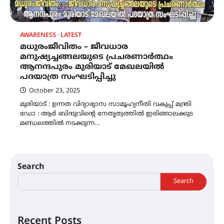
AWARENESS
LATEST
മധുരംജീവിതം – ജീവധാര
മനുഷ്യച്ചങ്ങലയുടെ പ്രചരണാർത്ഥം
ആനന്ദപുരം മുരിയാട് മേഖലയിൽ
പദയാത്ര സംഘടിപ്പിച്ചു
October 23, 2025
മുരിയാട് : ഉന്നത വിദ്യാഭ്യാസ സാമൂഹ്യനീതി വകുപ്പ് മന്ത്രി
ഡോ : ആർ ബിന്ദുവിന്റെ നേതൃത്വത്തിൽ ഇരിങ്ങാലക്കുട
മണ്ഡലത്തിൽ നടക്കുന്ന…
Search
Search
Recent Posts