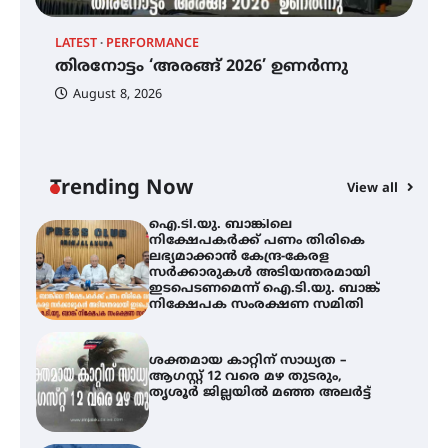
ട്യുണീഷ്യൻ ചിത്രം ” ദി വോയിസ്
ഓഫ് ഹിന്ദ് റജബ് ” ഇരിങ്ങാലക്കുട
LATEST
PERFORMANCE
EX
ഫിലിം സൊസൈറ്റി ആഗസ്റ്റ് 7
തിരനോട്ടം ‘അരങ്ങ് 2026’ ഉണർന്നു
വെള്ളിയാഴ്ച സ്‌ക്രീൻ ചെയ്യുന്നു
ഐ
പ
August 8, 2026
ി
ക
ഇ
ന
തിരനോട്ടം ‘അരങ്ങ് 2026’ ഉണർന്നു
Trending Now
View all
ഐ.ടി.യു. ബാങ്കിലെ
നിക്ഷേപകർക്ക് പണം തിരികെ
ലഭ്യമാക്കാൻ കേന്ദ്ര-കേരള
സർക്കാരുകൾ അടിയന്തരമായി
ഇടപെടണമെന്ന് ഐ.ടി.യു. ബാങ്ക്
നിക്ഷേപക സംരക്ഷണ സമിതി
ശക്തമായ കാറ്റിന് സാധ്യത –
ആഗസ്റ്റ് 12 വരെ മഴ തുടരും,
തൃശൂർ ജില്ലയിൽ മഞ്ഞ അലർട്ട്