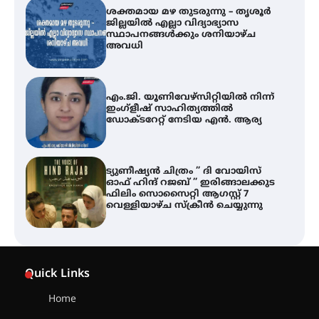
ശക്തമായ മഴ തുടരുന്നു – തൃശൂർ
ജില്ലയിൽ എല്ലാ വിദ്യാഭ്യാസ
സ്ഥാപനങ്ങൾക്കും ശനിയാഴ്ച
അവധി
എം.ജി. യൂണിവേഴ്‌സിറ്റിയിൽ നിന്ന്
ഇംഗ്ളീഷ് സാഹിത്യത്തിൽ
ഡോക്ടറേറ്റ് നേടിയ എൻ. ആര്യ
ട്യുണീഷ്യൻ ചിത്രം ” ദി വോയിസ്
ഓഫ് ഹിന്ദ് റജബ് ” ഇരിങ്ങാലക്കുട
ഫിലിം സൊസൈറ്റി ആഗസ്റ്റ് 7
വെള്ളിയാഴ്ച സ്‌ക്രീൻ ചെയ്യുന്നു
തിരനോട്ടം ‘അരങ്ങ് 2026’ ഉണർന്നു
Quick Links
Home