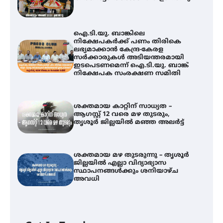
ഐ.ടി.യു. ബാങ്കിലെ
നിക്ഷേപകർക്ക് പണം തിരികെ
ലഭ്യമാക്കാൻ കേന്ദ്ര-കേരള
സർക്കാരുകൾ അടിയന്തരമായി
ഇടപെടണമെന്ന് ഐ.ടി.യു. ബാങ്ക്
നിക്ഷേപക സംരക്ഷണ സമിതി
ശക്തമായ കാറ്റിന് സാധ്യത –
ആഗസ്റ്റ് 12 വരെ മഴ തുടരും,
തൃശൂർ ജില്ലയിൽ മഞ്ഞ അലർട്ട്
ശക്തമായ മഴ തുടരുന്നു – തൃശൂർ
ജില്ലയിൽ എല്ലാ വിദ്യാഭ്യാസ
സ്ഥാപനങ്ങൾക്കും ശനിയാഴ്ച
അവധി