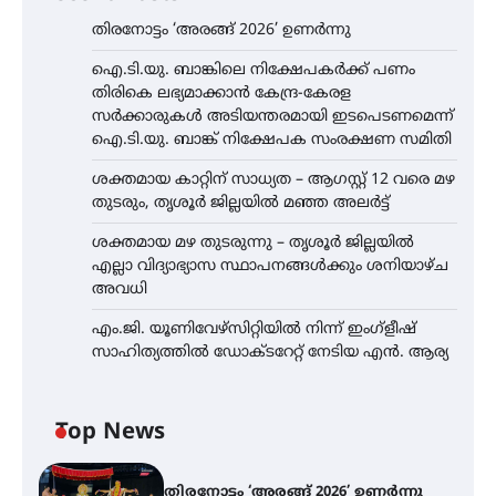
തിരനോട്ടം ‘അരങ്ങ് 2026’ ഉണർന്നു
ഐ.ടി.യു. ബാങ്കിലെ നിക്ഷേപകർക്ക് പണം
തിരികെ ലഭ്യമാക്കാൻ കേന്ദ്ര-കേരള
സർക്കാരുകൾ അടിയന്തരമായി ഇടപെടണമെന്ന്
ഐ.ടി.യു. ബാങ്ക് നിക്ഷേപക സംരക്ഷണ സമിതി
ശക്തമായ കാറ്റിന് സാധ്യത – ആഗസ്റ്റ് 12 വരെ മഴ
തുടരും, തൃശൂർ ജില്ലയിൽ മഞ്ഞ അലർട്ട്
ശക്തമായ മഴ തുടരുന്നു – തൃശൂർ ജില്ലയിൽ
എല്ലാ വിദ്യാഭ്യാസ സ്ഥാപനങ്ങൾക്കും ശനിയാഴ്ച
അവധി
എം.ജി. യൂണിവേഴ്‌സിറ്റിയിൽ നിന്ന് ഇംഗ്ളീഷ്
സാഹിത്യത്തിൽ ഡോക്ടറേറ്റ് നേടിയ എൻ. ആര്യ
Top News
തിരനോട്ടം ‘അരങ്ങ് 2026’ ഉണർന്നു