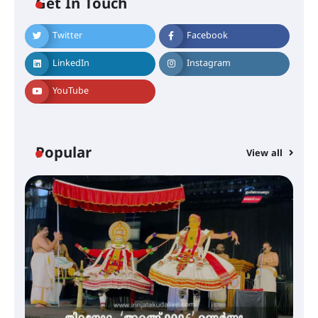
ഐ.ടി.യു. ബാങ്കിലെ
Get In Touch
നിക്ഷേപകർക്ക് പണം തിരികെ
ലഭ്യമാക്കാൻ കേന്ദ്ര-കേരള
സർക്കാരുകൾ അടിയന്തരമായി
Twitter
Facebook
ഇടപെടണമെന്ന് ഐ.ടി.യു. ബാങ്ക്
നിക്ഷേപക സംരക്ഷണ സമിതി
LinkedIn
Instagram
YouTube
ശക്തമായ കാറ്റിന് സാധ്യത –
ആഗസ്റ്റ് 12 വരെ മഴ തുടരും,
തൃശൂർ ജില്ലയിൽ മഞ്ഞ അലർട്ട്
Popular
View all
ശക്തമായ മഴ തുടരുന്നു – തൃശൂർ
ജില്ലയിൽ എല്ലാ വിദ്യാഭ്യാസ
സ്ഥാപനങ്ങൾക്കും ശനിയാഴ്ച
അവധി
എം.ജി. യൂണിവേഴ്‌സിറ്റിയിൽ നിന്ന്
ഇംഗ്ളീഷ് സാഹിത്യത്തിൽ
ഡോക്ടറേറ്റ് നേടിയ എൻ. ആര്യ