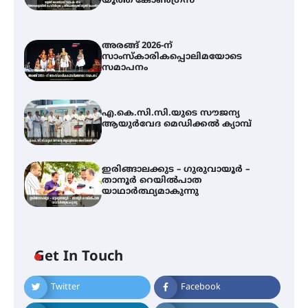
യൂത്ത് കോൺഗ്രസ്
അരങ്ങ് 2026-ന്
സാംസ്കാരികപ്പൊലിമയോടെ
സമാപനം
എ.കെ.സി.സി.യുടെ സൗജന്യ
ആയുർവേദ മെഡിക്കൽ ക്യാമ്പ്
ഇരിങ്ങാലക്കുട – ഗുരുവായൂർ –
താനൂർ റെയിൽപാത
യാഥാർത്ഥ്യമാകുന്നു
Get In Touch
Twitter
Facebook
അരങ്ങ് 2026-ന്
സാംസ്കാരികപ്പൊലിമയോടെ