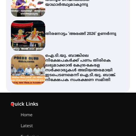
യാഥാർത്ഥ്യമാകുന്നു
തിരനോട്ടം ‘അരങ്ങ് 2026’ ഉണർന്നു
ഐ.ടി.യു. ബാങ്കിലെ
നിക്ഷേപകർക്ക് പണം തിരികെ
ലഭ്യമാക്കാൻ കേന്ദ്ര-കേരള
സർക്കാരുകൾ അടിയന്തരമായി
ഇടപെടണമെന്ന് ഐ.ടി.യു. ബാങ്ക്
നിക്ഷേപക സംരക്ഷണ സമിതി
യൂത്ത് കോൺഗ്രസ്‌ സ്ഥാപക ദിനം
– ഇരിങ്ങാലക്കുടയിൽ
Quick Links
ലഹരിവിരുദ്ധ പ്രതിജ്ഞയെടുത്ത്
യൂത്ത് കോൺഗ്രസ്
Home
Latest
അരങ്ങ് 2026-ന്
സാംസ്കാരികപ്പൊലിമയോടെ