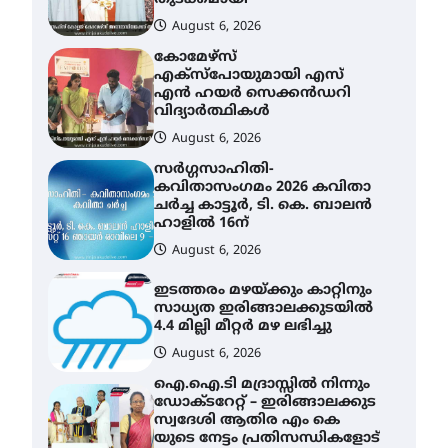
August 6, 2026
കോമേഴ്സ്
എക്സ്പോയുമായി എസ്
എൻ ഹയർ സെക്കൻഡറി
വിദ്യാർത്ഥികൾ
August 6, 2026
സർഗ്ഗസാഹിതി-
കവിതാസംഗമം 2026 കവിതാ
ചർച്ച കാട്ടൂർ, ടി. കെ. ബാലൻ
ഹാളിൽ 16ന്
August 6, 2026
ഇടത്തരം മഴയ്ക്കും കാറ്റിനും
സാധ്യത ഇരിങ്ങാലക്കുടയിൽ
4.4 മില്ലി മീറ്റർ മഴ ലഭിച്ചു
August 6, 2026
ഐ.ഐ.ടി മദ്രാസ്സിൽ നിന്നും
ഡോക്ടറേറ്റ് – ഇരിങ്ങാലക്കുട
സ്വദേശി ആതിര എം കെ
യുടെ നേട്ടം പ്രതിസന്ധികളോട്