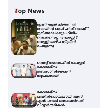
Top News
ട്യുണീഷ്യൻ ചിത്രം ” ദി
വോയിസ് ഓഫ് ഹിന്ദ് റജബ് ”
ഇരിങ്ങാലക്കുട ഫിലിം
സൊസൈറ്റി ആഗസ്റ്റ് 7
വെള്ളിയാഴ്ച സ്‌ക്രീൻ
ചെയ്യുന്നു
സെന്റ് ജോസഫ്സ് കോളജ്
കോമേഴ്‌സ്
അസോസിയേഷന്
തുടക്കമായി
കോമേഴ്സ്
എക്സ്പോയുമായി എസ്
എൻ ഹയർ സെക്കൻഡറി
വിദ്യാർത്ഥികൾ