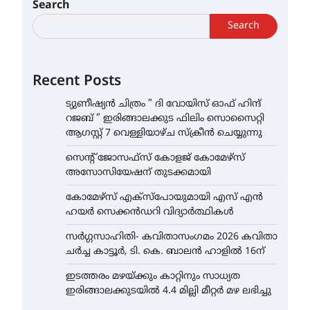
Search
Search
Recent Posts
ട്യുണീഷ്യൻ ചിത്രം ” ദി വോയിസ് ഓഫ് ഹിന്ദ്
റജബ് ” ഇരിങ്ങാലക്കുട ഫിലിം സൊസൈറ്റി
ആഗസ്റ്റ് 7 വെള്ളിയാഴ്ച സ്‌ക്രീൻ ചെയ്യുന്നു
സെന്റ് ജോസഫ്സ് കോളജ് കോമേഴ്‌സ്
അസോസിയേഷന് തുടക്കമായി
കോമേഴ്സ് എക്സ്പോയുമായി എസ് എൻ
ഹയർ സെക്കൻഡറി വിദ്യാർത്ഥികൾ
സർഗ്ഗസാഹിതി- കവിതാസംഗമം 2026 കവിതാ
ചർച്ച കാട്ടൂർ, ടി. കെ. ബാലൻ ഹാളിൽ 16ന്
ഇടത്തരം മഴയ്ക്കും കാറ്റിനും സാധ്യത
ഇരിങ്ങാലക്കുടയിൽ 4.4 മില്ലി മീറ്റർ മഴ ലഭിച്ചു