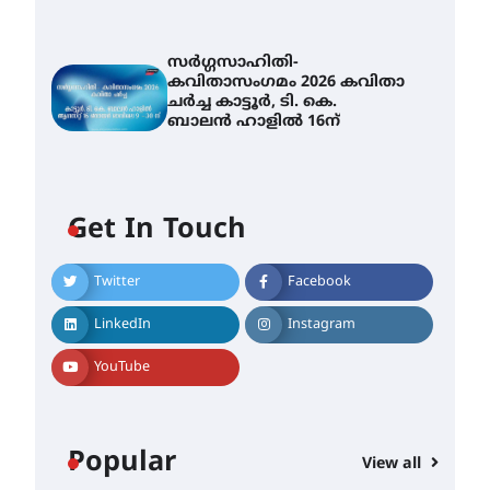
സർഗ്ഗസാഹിതി-
കവിതാസംഗമം 2026 കവിതാ
ചർച്ച കാട്ടൂർ, ടി. കെ.
ബാലൻ ഹാളിൽ 16ന്
Get In Touch
Twitter
Facebook
LinkedIn
Instagram
YouTube
Popular
View all