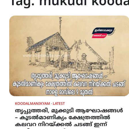
Tag:
mukudi kood
KOODALMANIKYAM
LATEST
തൃപ്പുത്തരി, മുക്കുടി ആഘോഷങ്ങൾ
– കൂടൽമാണിക്യം ക്ഷേത്രത്തിൽ
കലവറ നിറയ്ക്കൽ ചടങ്ങ് ഇന്ന്