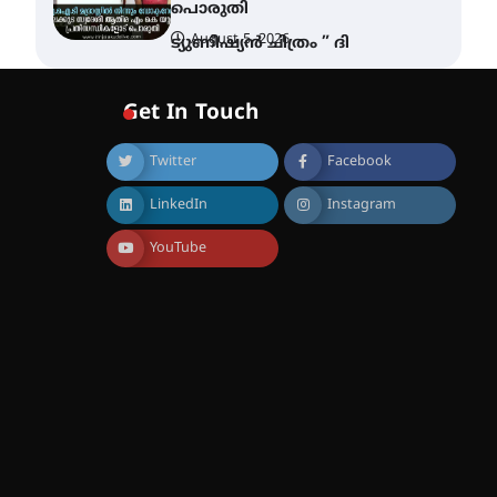
പൊരുതി
August 5, 2026
ട്യുണീഷ്യൻ ചിത്രം ” ദി
വോയിസ് ഓഫ് ഹിന്ദ് റജബ് ”
ഇരിങ്ങാലക്കുട ഫിലിം
സൊസൈറ്റി ആഗസ്റ്റ് 7
Get In Touch
വെള്ളിയാഴ്ച സ്‌ക്രീൻ
ചെയ്യുന്നു
Twitter
Facebook
August 6, 2026
സെന്റ് ജോസഫ്സ് കോളജ്
LinkedIn
Instagram
കോമേഴ്‌സ്
അസോസിയേഷന്
തുടക്കമായി
YouTube
August 6, 2026
കോമേഴ്സ്
എക്സ്പോയുമായി എസ്
എൻ ഹയർ സെക്കൻഡറി
വിദ്യാർത്ഥികൾ
August 6, 2026
സർഗ്ഗസാഹിതി-
കവിതാസംഗമം 2026 കവിതാ
ചർച്ച കാട്ടൂർ, ടി. കെ. ബാലൻ
ഹാളിൽ 16ന്