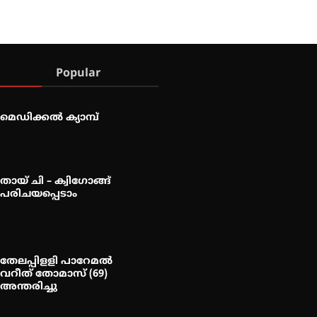
Popular
മെഡിക്കൽ ക്യാമ്പ്
തായ് ചി – ക്വിഗോങ്ങ്
പരിചയപ്പെടാം
തേലപ്പിളളി പാറേമൽ
വറീത് തോമാസ് (69)
അന്തരിച്ചു