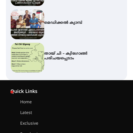
മെഡിക്കൽ ക്യാമ്പ്
തായ് ചി – ക്വിഗോങ്ങ്
പരിചയപ്പെടാം
കോമേഴ്സ് എക്സ്പോയുമായി
എസ് എൻ ഹയർ സെക്കൻഡറി
Quick Links
വിദ്യാർത്ഥികൾ
Home
Latest
സർഗ്ഗസാഹിതി- കവിതാസംഗമം
2026 കവിതാ ചർച്ച കാട്ടൂർ, ടി. കെ.
Exclusive
ബാലൻ ഹാളിൽ 16ന്