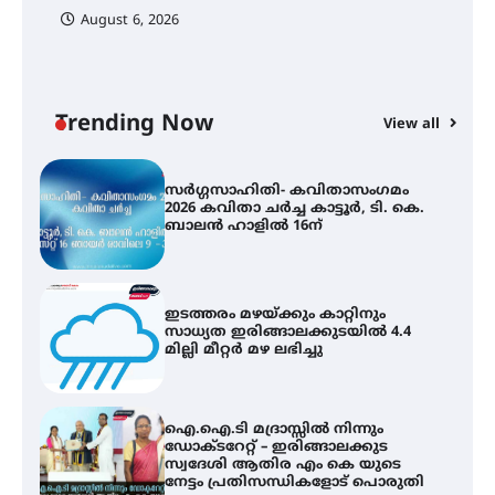
August 6, 2026
കോമേഴ്സ് എക്സ്പോയുമായി
എസ് എൻ ഹയർ സെക്കൻഡറി
വിദ്യാർത്ഥികൾ
Trending Now
View all
സർഗ്ഗസാഹിതി- കവിതാസംഗമം
2026 കവിതാ ചർച്ച കാട്ടൂർ, ടി. കെ.
ബാലൻ ഹാളിൽ 16ന്
ഇടത്തരം മഴയ്ക്കും കാറ്റിനും
സാധ്യത ഇരിങ്ങാലക്കുടയിൽ 4.4
മില്ലി മീറ്റർ മഴ ലഭിച്ചു
ഐ.ഐ.ടി മദ്രാസ്സിൽ നിന്നും
ഡോക്ടറേറ്റ് – ഇരിങ്ങാലക്കുട
സ്വദേശി ആതിര എം കെ യുടെ
നേട്ടം പ്രതിസന്ധികളോട് പൊരുതി