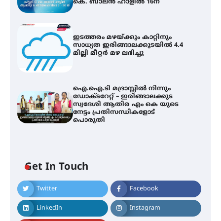
കെ. ബാലൻ ഹാളിൽ 16ന്
ഇടത്തരം മഴയ്ക്കും കാറ്റിനും
സാധ്യത ഇരിങ്ങാലക്കുടയിൽ 4.4
മില്ലി മീറ്റർ മഴ ലഭിച്ചു
ഐ.ഐ.ടി മദ്രാസ്സിൽ നിന്നും
ഡോക്ടറേറ്റ് – ഇരിങ്ങാലക്കുട
സ്വദേശി ആതിര എം കെ യുടെ
നേട്ടം പ്രതിസന്ധികളോട്
പൊരുതി
Get In Touch
Twitter
Facebook
സർഗ്ഗസാഹിതി- കവിതാസംഗമം
2026 കവിതാ ചർച്ച കാട്ടൂർ, ടി. കെ.
LinkedIn
Instagram
ബാലൻ ഹാളിൽ 16ന്