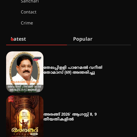
Sanchari
Contact
ഇടത്തരം മഴയ്ക്കും കാറ്റിനും
സാധ്യത ഇരിങ്ങാലക്കുടയിൽ 4.4
Crime
മില്ലി മീറ്റർ മഴ ലഭിച്ചു
Latest
Popular
ഐ.ഐ.ടി മദ്രാസ്സിൽ നിന്നും
ഡോക്ടറേറ്റ് – ഇരിങ്ങാലക്കുട
സ്വദേശി ആതിര എം കെ യുടെ
നേട്ടം പ്രതിസന്ധികളോട് പൊരുതി
തേലപ്പിളളി പാറേമൽ വറീത്
തോമാസ് (69) അന്തരിച്ചു
മെഡിക്കൽ ക്യാമ്പ്
അരങ്ങ് 2026′ ആഗസ്റ്റ് 8, 9
തീയതികളിൽ
തായ് ചി – ക്വിഗോങ്ങ്
പരിചയപ്പെടാം