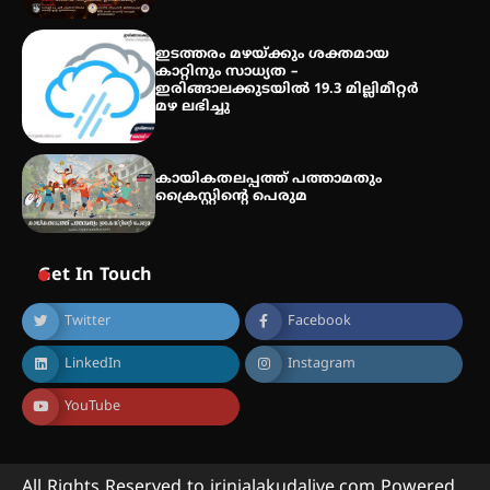
ഇടത്തരം മഴയ്ക്കും ശക്തമായ
കാറ്റിനും സാധ്യത –
ഇരിങ്ങാലക്കുടയിൽ 19.3 മില്ലിമീറ്റർ
മഴ ലഭിച്ചു
കായികതലപ്പത്ത് പത്താമതും
ക്രൈസ്റ്റിന്റെ പെരുമ
Get In Touch
Twitter
Facebook
LinkedIn
Instagram
YouTube
All Rights Reserved to irinjalakudalive.com Powered