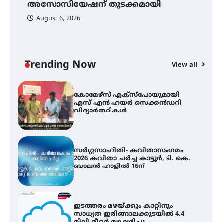
അസോസിയേഷന് തുടക്കമായി
എ
വ
August 6, 2026
സെന്റ് ജോസഫ്സ് കോളജ്
കോമേഴ്‌സ് അസോസിയേഷന്
തുടക്കമായി
Trending Now
View all
കോമേഴ്സ് എക്സ്പോയുമായി
എസ് എൻ ഹയർ സെക്കൻഡറി
വിദ്യാർത്ഥികൾ
സർഗ്ഗസാഹിതി- കവിതാസംഗമം
2026 കവിതാ ചർച്ച കാട്ടൂർ, ടി. കെ.
ബാലൻ ഹാളിൽ 16ന്
ഇടത്തരം മഴയ്ക്കും കാറ്റിനും
സാധ്യത ഇരിങ്ങാലക്കുടയിൽ 4.4