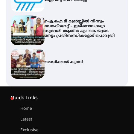
മില്ലി മീറ്റർ മഴ ലഭിച്ചു
ഐ.ഐ.ടി മദ്രാസ്സിൽ നിന്നും
ഡോക്ടറേറ്റ് – ഇരിങ്ങാലക്കുട
സ്വദേശി ആതിര എം കെ യുടെ
നേട്ടം പ്രതിസന്ധികളോട് പൊരുതി
മെഡിക്കൽ ക്യാമ്പ്
സെന്റ് ജോസഫ്സ് കോളജ്
കോമേഴ്‌സ് അസോസിയേഷന്
Quick Links
തുടക്കമായി
Home
Latest
കോമേഴ്സ് എക്സ്പോയുമായി
എസ് എൻ ഹയർ സെക്കൻഡറി
Exclusive