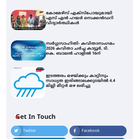
കോമേഴ്സ് എക്സ്പോയുമായി
എസ് എൻ ഹയർ സെക്കൻഡറി
വിദ്യാർത്ഥികൾ
സർഗ്ഗസാഹിതി- കവിതാസംഗമം
2026 കവിതാ ചർച്ച കാട്ടൂർ, ടി.
കെ. ബാലൻ ഹാളിൽ 16ന്
ഇടത്തരം മഴയ്ക്കും കാറ്റിനും
സാധ്യത ഇരിങ്ങാലക്കുടയിൽ 4.4
മില്ലി മീറ്റർ മഴ ലഭിച്ചു
Get In Touch
കോമേഴ്സ് എക്സ്പോയുമായി
Twitter
Facebook
എസ് എൻ ഹയർ സെക്കൻഡറി