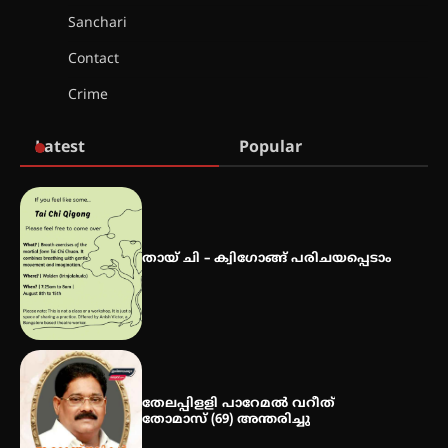
വിദ്യാർത്ഥികൾ
Sanchari
Contact
സർഗ്ഗസാഹിതി- കവിതാസംഗമം
Crime
2026 കവിതാ ചർച്ച കാട്ടൂർ, ടി. കെ.
ബാലൻ ഹാളിൽ 16ന്
Latest
Popular
ഇടത്തരം മഴയ്ക്കും കാറ്റിനും
സാധ്യത ഇരിങ്ങാലക്കുടയിൽ 4.4
മില്ലി മീറ്റർ മഴ ലഭിച്ചു
തായ് ചി – ക്വിഗോങ്ങ് പരിചയപ്പെടാം
ഐ.ഐ.ടി മദ്രാസ്സിൽ നിന്നും
ഡോക്ടറേറ്റ് – ഇരിങ്ങാലക്കുട
സ്വദേശി ആതിര എം കെ യുടെ
നേട്ടം പ്രതിസന്ധികളോട് പൊരുതി
തേലപ്പിളളി പാറേമൽ വറീത്
തോമാസ് (69) അന്തരിച്ചു
മെഡിക്കൽ ക്യാമ്പ്