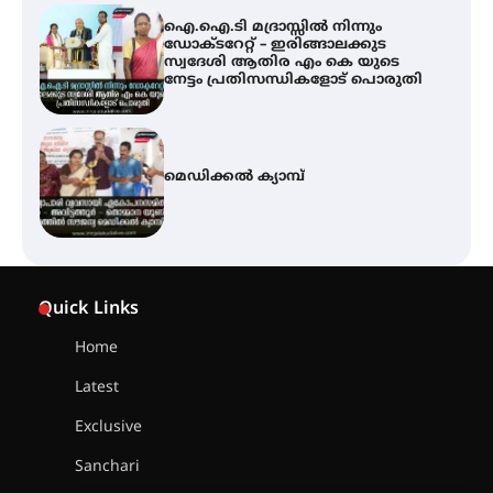
ഐ.ഐ.ടി മദ്രാസ്സിൽ നിന്നും
ഡോക്ടറേറ്റ് – ഇരിങ്ങാലക്കുട
സ്വദേശി ആതിര എം കെ യുടെ
നേട്ടം പ്രതിസന്ധികളോട് പൊരുതി
മെഡിക്കൽ ക്യാമ്പ്
സെന്റ് ജോസഫ്സ് കോളജ്
കോമേഴ്‌സ് അസോസിയേഷന്
Quick Links
തുടക്കമായി
Home
Latest
കോമേഴ്സ് എക്സ്പോയുമായി
എസ് എൻ ഹയർ സെക്കൻഡറി
Exclusive
വിദ്യാർത്ഥികൾ
Sanchari