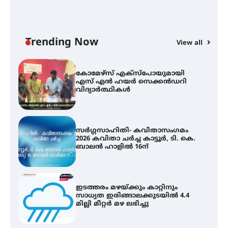
സെന്റ് ജോസഫ്സ് കോളജ്
കോമേഴ്‌സ് അസോസിയേഷന്
തുടക്കമായി
Trending Now
View all
കോമേഴ്സ് എക്സ്പോയുമായി
എസ് എൻ ഹയർ സെക്കൻഡറി
വിദ്യാർത്ഥികൾ
സർഗ്ഗസാഹിതി- കവിതാസംഗമം
2026 കവിതാ ചർച്ച കാട്ടൂർ, ടി. കെ.
ബാലൻ ഹാളിൽ 16ന്
ഇടത്തരം മഴയ്ക്കും കാറ്റിനും
സാധ്യത ഇരിങ്ങാലക്കുടയിൽ 4.4
മില്ലി മീറ്റർ മഴ ലഭിച്ചു