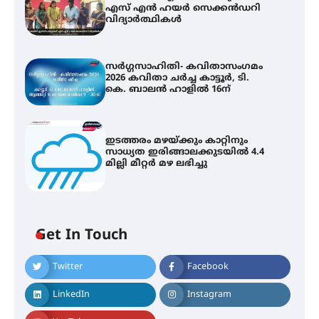
എസ് എൻ ഹയർ സെക്കൻഡറി
വിദ്യാർത്ഥികൾ
സർഗ്ഗസാഹിതി- കവിതാസംഗമം
2026 കവിതാ ചർച്ച കാട്ടൂർ, ടി.
കെ. ബാലൻ ഹാളിൽ 16ന്
ഇടത്തരം മഴയ്ക്കും കാറ്റിനും
സാധ്യത ഇരിങ്ങാലക്കുടയിൽ 4.4
മില്ലി മീറ്റർ മഴ ലഭിച്ചു
Get In Touch
കോമേഴ്സ് എക്സ്പോയുമായി
Twitter
Facebook
എസ് എൻ ഹയർ സെക്കൻഡറി
വിദ്യാർത്ഥികൾ
LinkedIn
Instagram