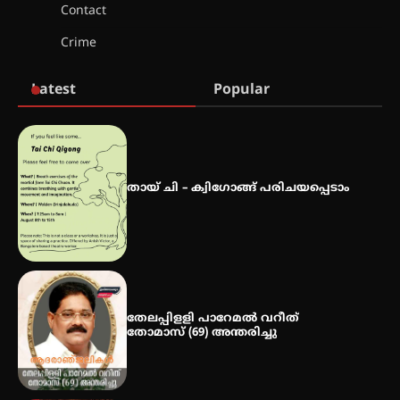
Contact
സർഗ്ഗസാഹിതി- കവിതാസംഗമം
Crime
2026 കവിതാ ചർച്ച കാട്ടൂർ, ടി. കെ.
ബാലൻ ഹാളിൽ 16ന്
Latest
Popular
ഇടത്തരം മഴയ്ക്കും കാറ്റിനും
സാധ്യത ഇരിങ്ങാലക്കുടയിൽ 4.4
മില്ലി മീറ്റർ മഴ ലഭിച്ചു
തായ് ചി – ക്വിഗോങ്ങ് പരിചയപ്പെടാം
ഐ.ഐ.ടി മദ്രാസ്സിൽ നിന്നും
ഡോക്ടറേറ്റ് – ഇരിങ്ങാലക്കുട
സ്വദേശി ആതിര എം കെ യുടെ
നേട്ടം പ്രതിസന്ധികളോട് പൊരുതി
തേലപ്പിളളി പാറേമൽ വറീത്
തോമാസ് (69) അന്തരിച്ചു
മെഡിക്കൽ ക്യാമ്പ്