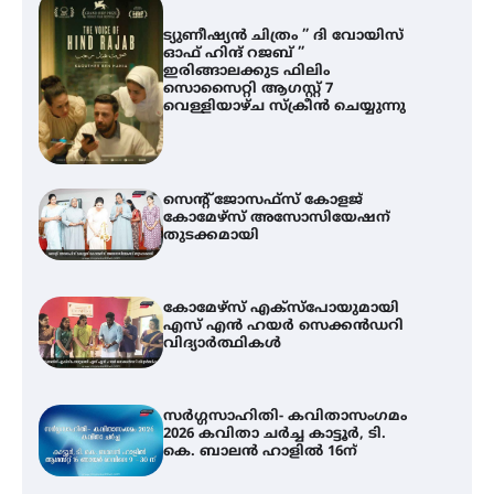
ട്യുണീഷ്യൻ ചിത്രം ” ദി വോയിസ്
ഓഫ് ഹിന്ദ് റജബ് ”
ഇരിങ്ങാലക്കുട ഫിലിം
സൊസൈറ്റി ആഗസ്റ്റ് 7
വെള്ളിയാഴ്ച സ്‌ക്രീൻ ചെയ്യുന്നു
സെന്റ് ജോസഫ്സ് കോളജ്
കോമേഴ്‌സ് അസോസിയേഷന്
തുടക്കമായി
കോമേഴ്സ് എക്സ്പോയുമായി
എസ് എൻ ഹയർ സെക്കൻഡറി
വിദ്യാർത്ഥികൾ
സർഗ്ഗസാഹിതി- കവിതാസംഗമം
2026 കവിതാ ചർച്ച കാട്ടൂർ, ടി.
കെ. ബാലൻ ഹാളിൽ 16ന്