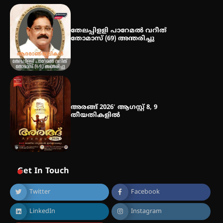
ഡോക്ടറേറ്റ് – ഇരിങ്ങാലക്കുട
സ്വദേശി ആതിര എം കെ യുടെ
നേട്ടം പ്രതിസന്ധികളോട് പൊരുതി
തേലപ്പിളളി പാറേമൽ വറീത്
തോമാസ് (69) അന്തരിച്ചു
അരങ്ങ് 2026′ ആഗസ്റ്റ് 8, 9
തീയതികളിൽ
Get In Touch
Twitter
Facebook
LinkedIn
Instagram