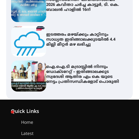
സർഗ്ഗസാഹിതി- കവിതാസംഗമം
2026 കവിതാ ചർച്ച കാട്ടൂർ, ടി. കെ.
ബാലൻ ഹാളിൽ 16ന്
ഇടത്തരം മഴയ്ക്കും കാറ്റിനും
സാധ്യത ഇരിങ്ങാലക്കുടയിൽ 4.4
മില്ലി മീറ്റർ മഴ ലഭിച്ചു
ഐ.ഐ.ടി മദ്രാസ്സിൽ നിന്നും
ഡോക്ടറേറ്റ് – ഇരിങ്ങാലക്കുട
സ്വദേശി ആതിര എം കെ യുടെ
നേട്ടം പ്രതിസന്ധികളോട് പൊരുതി
ട്യുണീഷ്യൻ ചിത്രം ” ദി വോയിസ്
ഓഫ് ഹിന്ദ് റജബ് ” ഇരിങ്ങാലക്കുട
Quick Links
ഫിലിം സൊസൈറ്റി ആഗസ്റ്റ് 7
വെള്ളിയാഴ്ച സ്‌ക്രീൻ ചെയ്യുന്നു
Home
Latest