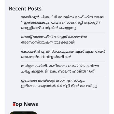
Recent Posts
ട്യുണീഷ്യൻ ചിത്രം ” ദി വോയിസ് ഓഫ് ഹിന്ദ് റജബ്
” ഇരിങ്ങാലക്കുട ഫിലിം സൊസൈറ്റി ആഗസ്റ്റ് 7
വെള്ളിയാഴ്ച സ്‌ക്രീൻ ചെയ്യുന്നു
സെന്റ് ജോസഫ്സ് കോളജ് കോമേഴ്‌സ്
അസോസിയേഷന് തുടക്കമായി
കോമേഴ്സ് എക്സ്പോയുമായി എസ് എൻ ഹയർ
സെക്കൻഡറി വിദ്യാർത്ഥികൾ
സർഗ്ഗസാഹിതി- കവിതാസംഗമം 2026 കവിതാ
ചർച്ച കാട്ടൂർ, ടി. കെ. ബാലൻ ഹാളിൽ 16ന്
ഇടത്തരം മഴയ്ക്കും കാറ്റിനും സാധ്യത
ഇരിങ്ങാലക്കുടയിൽ 4.4 മില്ലി മീറ്റർ മഴ ലഭിച്ചു
Top News