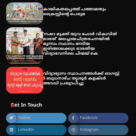
തേലപ്പിളളി പാറേമൽ വറീത്
കായികതലപ്പത്ത് പത്താമതും
തോമാസ് (69) അന്തരിച്ചു
ക്രൈസ്റ്റിന്റെ പെരുമ
‘നഷാ മുക്ത് യുവ ഫോർ വികസിത്
ഭാരത്’ ജലച്ചായചിത്രരചനയിൽ
അരങ്ങ് 2026′ ആഗസ്റ്റ് 8, 9
മൂന്നാം സ്ഥാനം നേടിയ
തീയതികളിൽ
ഇരിങ്ങാലക്കുട ഭാരതീയ
വിദ്യാഭവനിലെ ചിന്മയ് കെ
വിദ്യാഭ്യാസ സ്ഥാപനങ്ങള്‍ക്ക് ഓഗസ്റ്റ്
5 ബുധനാഴ്ച തൃശൂർ കളക്ടർ
അവധി പ്രഖ്യാപിച്ചു
Get In Touch
Twitter
Facebook
LinkedIn
Instagram