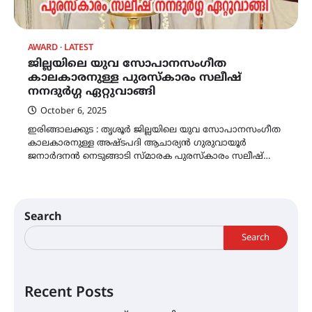
AWARD
LATEST
ജില്ലയിലെ യുവ സോപാനസംഗീത
കാലകാരനുള്ള പുരസ്‌കാരം സലീഷ്
നനദുർഗ്ഗ ഏറ്റുവാങ്ങി
October 6, 2025
ഇരിങ്ങാലക്കുട : തൃശൂർ ജില്ലയിലെ യുവ സോപാനസംഗീത
കാലകാരനുള്ള അഷ്ടപദി ആചാര്യൻ ഗുരുവായൂർ
ജനാർദനൻ നെടുങ്ങാടി സ്മാരക പുരസ്‌കാരം സലീഷ്…
Search
Search
Recent Posts