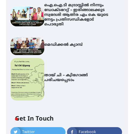
ഐ.ഐ.ടി മദ്രാസ്സിൽ നിന്നും
ഡോക്ടറേറ്റ് – ഇരിങ്ങാലക്കുട
സ്വദേശി ആതിര എം കെ യുടെ
നേട്ടം പ്രതിസന്ധികളോട്
പൊരുതി
മെഡിക്കൽ ക്യാമ്പ്
തായ് ചി – ക്വിഗോങ്ങ്
പരിചയപ്പെടാം
Get In Touch
Twitter
Facebook