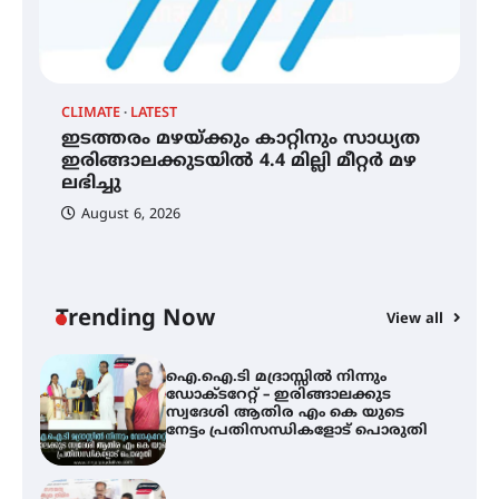
ഐ
തേലപ്പിളളി പാറേമൽ വറീത്
ഡ
തോമാസ് (69) അന്തരിച്ചു
ആ
പ
CLIMATE
LATEST
ഇടത്തരം മഴയ്ക്കും കാറ്റിനും സാധ്യത
അരങ്ങ് 2026′ ആഗസ്റ്റ് 8, 9
ഇരിങ്ങാലക്കുടയിൽ 4.4 മില്ലി മീറ്റർ മഴ
തീയതികളിൽ
ലഭിച്ചു
August 6, 2026
ഇടത്തരം മഴയ്ക്കും കാറ്റിനും
സാധ്യത ഇരിങ്ങാലക്കുടയിൽ 4.4
മില്ലി മീറ്റർ മഴ ലഭിച്ചു
Trending Now
View all
ഐ.ഐ.ടി മദ്രാസ്സിൽ നിന്നും
ഡോക്ടറേറ്റ് – ഇരിങ്ങാലക്കുട
സ്വദേശി ആതിര എം കെ യുടെ
നേട്ടം പ്രതിസന്ധികളോട് പൊരുതി