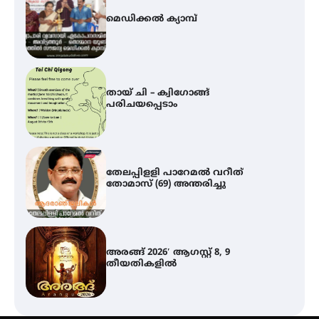
മെഡിക്കൽ ക്യാമ്പ്
തായ് ചി – ക്വിഗോങ്ങ്
പരിചയപ്പെടാം
തേലപ്പിളളി പാറേമൽ വറീത്
തോമാസ് (69) അന്തരിച്ചു
അരങ്ങ് 2026′ ആഗസ്റ്റ് 8, 9
തീയതികളിൽ