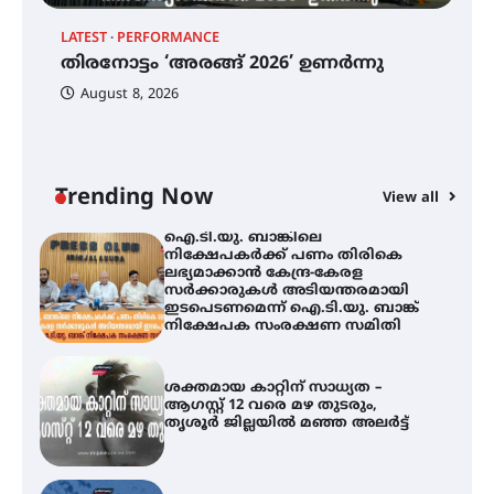
ട്യുണീഷ്യൻ ചിത്രം ” ദി വോയിസ്
ഓഫ് ഹിന്ദ് റജബ് ” ഇരിങ്ങാലക്കുട
LATEST
PERFORMANCE
EX
ഫിലിം സൊസൈറ്റി ആഗസ്റ്റ് 7
തിരനോട്ടം ‘അരങ്ങ് 2026’ ഉണർന്നു
വെള്ളിയാഴ്ച സ്‌ക്രീൻ ചെയ്യുന്നു
ഐ
പ
August 8, 2026
ി
ക
ഇ
ന
തിരനോട്ടം ‘അരങ്ങ് 2026’ ഉണർന്നു
Trending Now
View all
ഐ.ടി.യു. ബാങ്കിലെ
നിക്ഷേപകർക്ക് പണം തിരികെ
ലഭ്യമാക്കാൻ കേന്ദ്ര-കേരള
സർക്കാരുകൾ അടിയന്തരമായി
ഇടപെടണമെന്ന് ഐ.ടി.യു. ബാങ്ക്
നിക്ഷേപക സംരക്ഷണ സമിതി
ശക്തമായ കാറ്റിന് സാധ്യത –
ആഗസ്റ്റ് 12 വരെ മഴ തുടരും,
തൃശൂർ ജില്ലയിൽ മഞ്ഞ അലർട്ട്