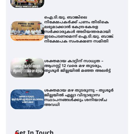
ഐ.ടി.യു. ബാങ്കിലെ
നിക്ഷേപകർക്ക് പണം തിരികെ
ലഭ്യമാക്കാൻ കേന്ദ്ര-കേരള
സർക്കാരുകൾ അടിയന്തരമായി
ഇടപെടണമെന്ന് ഐ.ടി.യു. ബാങ്ക്
നിക്ഷേപക സംരക്ഷണ സമിതി
ശക്തമായ കാറ്റിന് സാധ്യത –
ആഗസ്റ്റ് 12 വരെ മഴ തുടരും,
തൃശൂർ ജില്ലയിൽ മഞ്ഞ അലർട്ട്
ശക്തമായ മഴ തുടരുന്നു – തൃശൂർ
ജില്ലയിൽ എല്ലാ വിദ്യാഭ്യാസ
സ്ഥാപനങ്ങൾക്കും ശനിയാഴ്ച
അവധി
ഐ.ടി.യു. ബാങ്കിലെ
Get In Touch