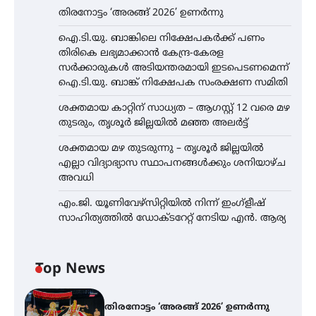
തിരനോട്ടം ‘അരങ്ങ് 2026’ ഉണർന്നു
ഐ.ടി.യു. ബാങ്കിലെ നിക്ഷേപകർക്ക് പണം
തിരികെ ലഭ്യമാക്കാൻ കേന്ദ്ര-കേരള
സർക്കാരുകൾ അടിയന്തരമായി ഇടപെടണമെന്ന്
ഐ.ടി.യു. ബാങ്ക് നിക്ഷേപക സംരക്ഷണ സമിതി
ശക്തമായ കാറ്റിന് സാധ്യത – ആഗസ്റ്റ് 12 വരെ മഴ
തുടരും, തൃശൂർ ജില്ലയിൽ മഞ്ഞ അലർട്ട്
ശക്തമായ മഴ തുടരുന്നു – തൃശൂർ ജില്ലയിൽ
എല്ലാ വിദ്യാഭ്യാസ സ്ഥാപനങ്ങൾക്കും ശനിയാഴ്ച
അവധി
എം.ജി. യൂണിവേഴ്‌സിറ്റിയിൽ നിന്ന് ഇംഗ്ളീഷ്
സാഹിത്യത്തിൽ ഡോക്ടറേറ്റ് നേടിയ എൻ. ആര്യ
Top News
തിരനോട്ടം ‘അരങ്ങ് 2026’ ഉണർന്നു