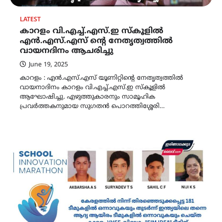
LATEST
കാറളം വി.എച്ച്.എസ്.ഇ സ്കൂളിൽ
എൻ.എസ്.എസ് ന്റെ നേതൃത്വത്തിൽ
വായനദിനം ആചരിച്ചു
June 19, 2025
കാറളം : എൻ.എസ്.എസ് യൂണിറ്റിന്റെ നേതൃത്വത്തിൽ
വായനാദിനം കാറളം വി.എച്ച്.എസ്.ഇ സ്കൂളിൽ
ആഘോഷിച്ചു. എഴുത്തുകാരനും സാമൂഹിക
പ്രവർത്തകനുമായ സുഗതൻ പൊറത്തിശ്ശേരി…