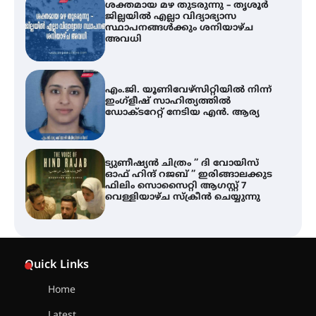
ശക്തമായ മഴ തുടരുന്നു – തൃശൂർ
ജില്ലയിൽ എല്ലാ വിദ്യാഭ്യാസ
സ്ഥാപനങ്ങൾക്കും ശനിയാഴ്ച
അവധി
എം.ജി. യൂണിവേഴ്‌സിറ്റിയിൽ നിന്ന്
ഇംഗ്ളീഷ് സാഹിത്യത്തിൽ
ഡോക്ടറേറ്റ് നേടിയ എൻ. ആര്യ
ട്യുണീഷ്യൻ ചിത്രം ” ദി വോയിസ്
ഓഫ് ഹിന്ദ് റജബ് ” ഇരിങ്ങാലക്കുട
ഫിലിം സൊസൈറ്റി ആഗസ്റ്റ് 7
വെള്ളിയാഴ്ച സ്‌ക്രീൻ ചെയ്യുന്നു
തിരനോട്ടം ‘അരങ്ങ് 2026’ ഉണർന്നു
Quick Links
Home
ഐ.ടി.യു. ബാങ്കിലെ
Latest