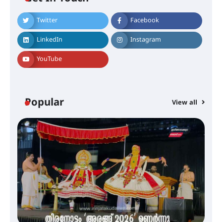
നിക്ഷേപകർക്ക് പണം തിരികെ
ലഭ്യമാക്കാൻ കേന്ദ്ര-കേരള
സർക്കാരുകൾ അടിയന്തരമായി
Twitter
Facebook
ഇടപെടണമെന്ന് ഐ.ടി.യു. ബാങ്ക്
നിക്ഷേപക സംരക്ഷണ സമിതി
LinkedIn
Instagram
YouTube
ശക്തമായ കാറ്റിന് സാധ്യത –
ആഗസ്റ്റ് 12 വരെ മഴ തുടരും,
തൃശൂർ ജില്ലയിൽ മഞ്ഞ അലർട്ട്
Popular
View all
ശക്തമായ മഴ തുടരുന്നു – തൃശൂർ
ജില്ലയിൽ എല്ലാ വിദ്യാഭ്യാസ
സ്ഥാപനങ്ങൾക്കും ശനിയാഴ്ച
അവധി
എം.ജി. യൂണിവേഴ്‌സിറ്റിയിൽ നിന്ന്
ഇംഗ്ളീഷ് സാഹിത്യത്തിൽ
ഡോക്ടറേറ്റ് നേടിയ എൻ. ആര്യ