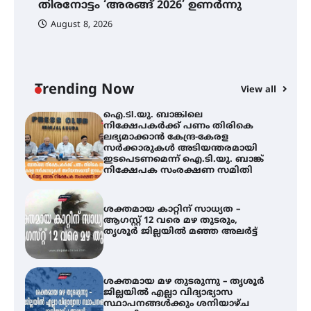
തിരനോട്ടം ‘അരങ്ങ് 2026’ ഉണർന്നു
വെള്ളിയാഴ്ച സ്‌ക്രീൻ ചെയ്യുന്നു
ഐ
പ
August 8, 2026
ി
ക
ഇ
ന
തിരനോട്ടം ‘അരങ്ങ് 2026’ ഉണർന്നു
Trending Now
View all
ഐ.ടി.യു. ബാങ്കിലെ
നിക്ഷേപകർക്ക് പണം തിരികെ
ലഭ്യമാക്കാൻ കേന്ദ്ര-കേരള
സർക്കാരുകൾ അടിയന്തരമായി
ഇടപെടണമെന്ന് ഐ.ടി.യു. ബാങ്ക്
നിക്ഷേപക സംരക്ഷണ സമിതി
ശക്തമായ കാറ്റിന് സാധ്യത –
ആഗസ്റ്റ് 12 വരെ മഴ തുടരും,
തൃശൂർ ജില്ലയിൽ മഞ്ഞ അലർട്ട്
ശക്തമായ മഴ തുടരുന്നു – തൃശൂർ
ജില്ലയിൽ എല്ലാ വിദ്യാഭ്യാസ
സ്ഥാപനങ്ങൾക്കും ശനിയാഴ്ച