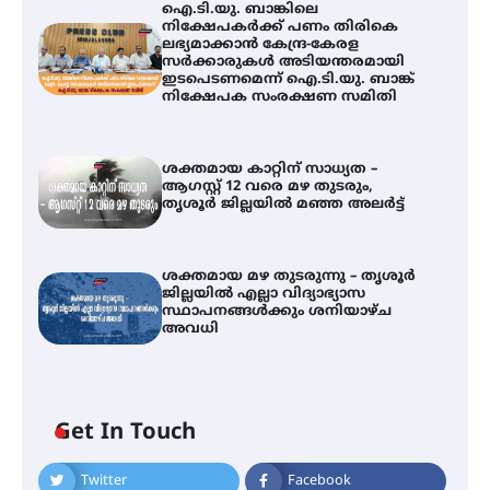
ഐ.ടി.യു. ബാങ്കിലെ
നിക്ഷേപകർക്ക് പണം തിരികെ
ലഭ്യമാക്കാൻ കേന്ദ്ര-കേരള
സർക്കാരുകൾ അടിയന്തരമായി
ഇടപെടണമെന്ന് ഐ.ടി.യു. ബാങ്ക്
നിക്ഷേപക സംരക്ഷണ സമിതി
ശക്തമായ കാറ്റിന് സാധ്യത –
ആഗസ്റ്റ് 12 വരെ മഴ തുടരും,
തൃശൂർ ജില്ലയിൽ മഞ്ഞ അലർട്ട്
ശക്തമായ മഴ തുടരുന്നു – തൃശൂർ
ജില്ലയിൽ എല്ലാ വിദ്യാഭ്യാസ
സ്ഥാപനങ്ങൾക്കും ശനിയാഴ്ച
അവധി
ഐ.ടി.യു. ബാങ്കിലെ
Get In Touch
നിക്ഷേപകർക്ക് പണം തിരികെ
ലഭ്യമാക്കാൻ കേന്ദ്ര-കേരള
സർക്കാരുകൾ അടിയന്തരമായി
Twitter
Facebook