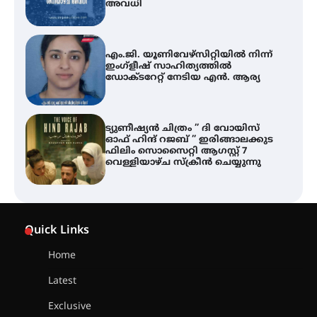
അവധി
എം.ജി. യൂണിവേഴ്‌സിറ്റിയിൽ നിന്ന്
ഇംഗ്ളീഷ് സാഹിത്യത്തിൽ
ഡോക്ടറേറ്റ് നേടിയ എൻ. ആര്യ
ട്യുണീഷ്യൻ ചിത്രം ” ദി വോയിസ്
ഓഫ് ഹിന്ദ് റജബ് ” ഇരിങ്ങാലക്കുട
ഫിലിം സൊസൈറ്റി ആഗസ്റ്റ് 7
വെള്ളിയാഴ്ച സ്‌ക്രീൻ ചെയ്യുന്നു
തിരനോട്ടം ‘അരങ്ങ് 2026’ ഉണർന്നു
Quick Links
Home
ഐ.ടി.യു. ബാങ്കിലെ
Latest
നിക്ഷേപകർക്ക് പണം തിരികെ
ലഭ്യമാക്കാൻ കേന്ദ്ര-കേരള
Exclusive
സർക്കാരുകൾ അടിയന്തരമായി