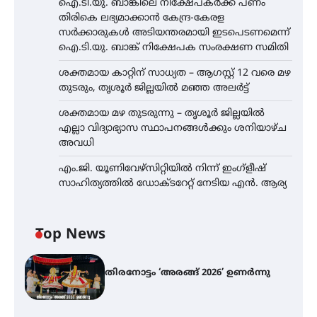
ഐ.ടി.യു. ബാങ്കിലെ നിക്ഷേപകർക്ക് പണം
തിരികെ ലഭ്യമാക്കാൻ കേന്ദ്ര-കേരള
സർക്കാരുകൾ അടിയന്തരമായി ഇടപെടണമെന്ന്
ഐ.ടി.യു. ബാങ്ക് നിക്ഷേപക സംരക്ഷണ സമിതി
ശക്തമായ കാറ്റിന് സാധ്യത – ആഗസ്റ്റ് 12 വരെ മഴ
തുടരും, തൃശൂർ ജില്ലയിൽ മഞ്ഞ അലർട്ട്
ശക്തമായ മഴ തുടരുന്നു – തൃശൂർ ജില്ലയിൽ
എല്ലാ വിദ്യാഭ്യാസ സ്ഥാപനങ്ങൾക്കും ശനിയാഴ്ച
അവധി
എം.ജി. യൂണിവേഴ്‌സിറ്റിയിൽ നിന്ന് ഇംഗ്ളീഷ്
സാഹിത്യത്തിൽ ഡോക്ടറേറ്റ് നേടിയ എൻ. ആര്യ
Top News
തിരനോട്ടം ‘അരങ്ങ് 2026’ ഉണർന്നു