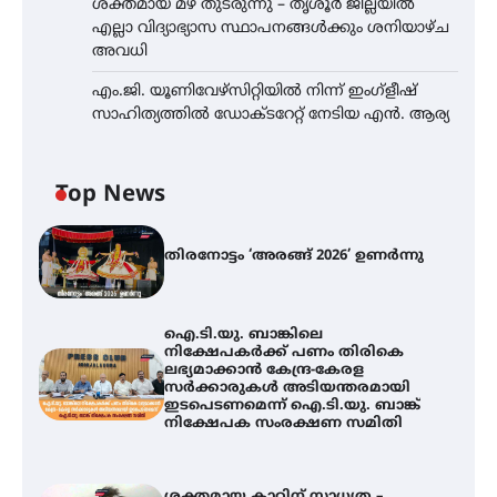
ശക്തമായ മഴ തുടരുന്നു – തൃശൂർ ജില്ലയിൽ
എല്ലാ വിദ്യാഭ്യാസ സ്ഥാപനങ്ങൾക്കും ശനിയാഴ്ച
അവധി
എം.ജി. യൂണിവേഴ്‌സിറ്റിയിൽ നിന്ന് ഇംഗ്ളീഷ്
സാഹിത്യത്തിൽ ഡോക്ടറേറ്റ് നേടിയ എൻ. ആര്യ
Top News
തിരനോട്ടം ‘അരങ്ങ് 2026’ ഉണർന്നു
ഐ.ടി.യു. ബാങ്കിലെ
നിക്ഷേപകർക്ക് പണം തിരികെ
ലഭ്യമാക്കാൻ കേന്ദ്ര-കേരള
സർക്കാരുകൾ അടിയന്തരമായി
ഇടപെടണമെന്ന് ഐ.ടി.യു. ബാങ്ക്
നിക്ഷേപക സംരക്ഷണ സമിതി
ശക്തമായ കാറ്റിന് സാധ്യത –