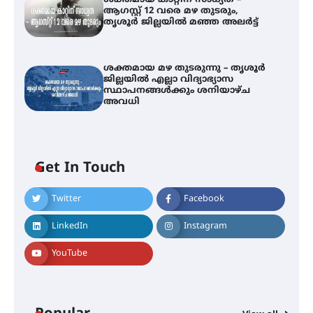
ആഗസ്റ്റ് 12 വരെ മഴ തുടരും,
തൃശൂർ ജില്ലയിൽ മഞ്ഞ അലർട്ട്
ശക്തമായ മഴ തുടരുന്നു – തൃശൂർ
ജില്ലയിൽ എല്ലാ വിദ്യാഭ്യാസ
സ്ഥാപനങ്ങൾക്കും ശനിയാഴ്ച
അവധി
ഐ.ടി.യു. ബാങ്കിലെ
Get In Touch
നിക്ഷേപകർക്ക് പണം തിരികെ
ലഭ്യമാക്കാൻ കേന്ദ്ര-കേരള
സർക്കാരുകൾ അടിയന്തരമായി
Twitter
Facebook
ഇടപെടണമെന്ന് ഐ.ടി.യു. ബാങ്ക്
നിക്ഷേപക സംരക്ഷണ സമിതി
LinkedIn
Instagram
YouTube
ശക്തമായ കാറ്റിന് സാധ്യത –
ആഗസ്റ്റ് 12 വരെ മഴ തുടരും,
തൃശൂർ ജില്ലയിൽ മഞ്ഞ അലർട്ട്