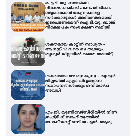
ഐ.ടി.യു. ബാങ്കിലെ
നിക്ഷേപകർക്ക് പണം തിരികെ
ലഭ്യമാക്കാൻ കേന്ദ്ര-കേരള
സർക്കാരുകൾ അടിയന്തരമായി
ഇടപെടണമെന്ന് ഐ.ടി.യു. ബാങ്ക്
നിക്ഷേപക സംരക്ഷണ സമിതി
ശക്തമായ കാറ്റിന് സാധ്യത –
ആഗസ്റ്റ് 12 വരെ മഴ തുടരും,
തൃശൂർ ജില്ലയിൽ മഞ്ഞ അലർട്ട്
ശക്തമായ മഴ തുടരുന്നു – തൃശൂർ
ജില്ലയിൽ എല്ലാ വിദ്യാഭ്യാസ
സ്ഥാപനങ്ങൾക്കും ശനിയാഴ്ച
അവധി
എം.ജി. യൂണിവേഴ്‌സിറ്റിയിൽ നിന്ന്
ഇംഗ്ളീഷ് സാഹിത്യത്തിൽ
ഡോക്ടറേറ്റ് നേടിയ എൻ. ആര്യ