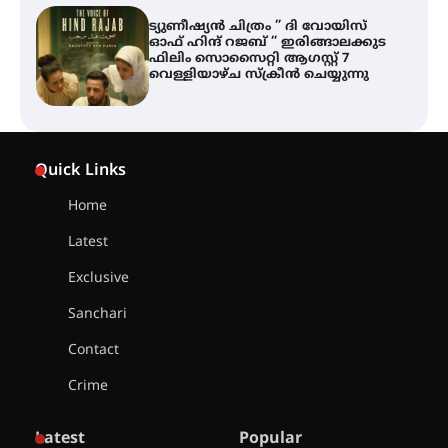
ട്യുണീഷ്യൻ ചിത്രം ” ദി വോയിസ്
ഓഫ് ഹിന്ദ് റജബ് ” ഇരിങ്ങാലക്കുട
ഫിലിം സൊസൈറ്റി ആഗസ്റ്റ് 7
വെള്ളിയാഴ്ച സ്‌ക്രീൻ ചെയ്യുന്നു
തിരനോട്ടം ‘അരങ്ങ് 2026’ ഉണർന്നു
Quick Links
Home
ഐ.ടി.യു. ബാങ്കിലെ
Latest
നിക്ഷേപകർക്ക് പണം തിരികെ
ലഭ്യമാക്കാൻ കേന്ദ്ര-കേരള
Exclusive
സർക്കാരുകൾ അടിയന്തരമായി
ഇടപെടണമെന്ന് ഐ.ടി.യു. ബാങ്ക്
Sanchari
നിക്ഷേപക സംരക്ഷണ സമിതി
Contact
ശക്തമായ കാറ്റിന് സാധ്യത –
Crime
ആഗസ്റ്റ് 12 വരെ മഴ തുടരും,
തൃശൂർ ജില്ലയിൽ മഞ്ഞ അലർട്ട്
Latest
Popular