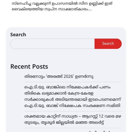
സ്നേഹിച്ച വല്ലക്കുന്ന് ഉപാസനയിൽ സീന ഉണ്ണിക്ക് ഇത്
വൈകിയെത്തിയ സ്വപ്ന സാക്ഷാത്കാരം.…
Search
Search
Recent Posts
തിരനോട്ടം ‘അരങ്ങ് 2026’ ഉണർന്നു
ഐ.ടി.യു. ബാങ്കിലെ നിക്ഷേപകർക്ക് പണം
തിരികെ ലഭ്യമാക്കാൻ കേന്ദ്ര-കേരള
സർക്കാരുകൾ അടിയന്തരമായി ഇടപെടണമെന്ന്
ഐ.ടി.യു. ബാങ്ക് നിക്ഷേപക സംരക്ഷണ സമിതി
ശക്തമായ കാറ്റിന് സാധ്യത – ആഗസ്റ്റ് 12 വരെ മഴ
തുടരും, തൃശൂർ ജില്ലയിൽ മഞ്ഞ അലർട്ട്