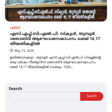
LATEST
എസ്.എച്ച്.സി.എൽ.പി. സ്‌കൂൾ, തുമ്പൂർ
ശതാബ്ദി ആഘോഷസമാപനം മെയ് 16,17
തീയതികളിൽ
May 13, 2026
ഇരിങ്ങാലക്കുട : തുമ്പൂർ എസ്.എച്ച്‌.സി.എൽ.പി സ്‌കൂളിൻ്റെ
ഒരു വർഷം നീണ്ടുനിന്ന ശതാബ്ദി ആഘോഷസമാപനം
മെയ് 16,17 തീയതികളിൽ നടക്കും. 1926…
Search
Search