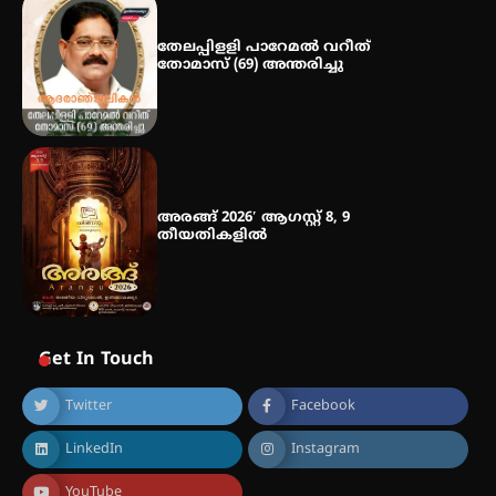
സ്വദേശി ആതിര എം കെ യുടെ
നേട്ടം പ്രതിസന്ധികളോട് പൊരുതി
തേലപ്പിളളി പാറേമൽ വറീത്
തോമാസ് (69) അന്തരിച്ചു
അരങ്ങ് 2026′ ആഗസ്റ്റ് 8, 9
തീയതികളിൽ
Get In Touch
Twitter
Facebook
LinkedIn
Instagram
YouTube