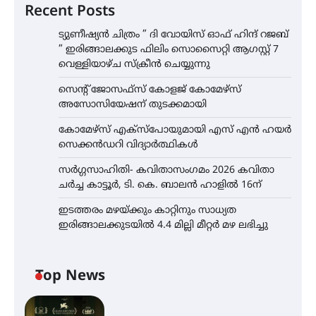
Recent Posts
ട്യുണീഷ്യൻ ചിത്രം ” ദി വോയിസ് ഓഫ് ഹിന്ദ് റജബ്
” ഇരിങ്ങാലക്കുട ഫിലിം സൊസൈറ്റി ആഗസ്റ്റ് 7
വെള്ളിയാഴ്ച സ്‌ക്രീൻ ചെയ്യുന്നു
സെന്റ് ജോസഫ്സ് കോളജ് കോമേഴ്‌സ്
അസോസിയേഷന് തുടക്കമായി
കോമേഴ്സ് എക്സ്പോയുമായി എസ് എൻ ഹയർ
സെക്കൻഡറി വിദ്യാർത്ഥികൾ
സർഗ്ഗസാഹിതി- കവിതാസംഗമം 2026 കവിതാ
ചർച്ച കാട്ടൂർ, ടി. കെ. ബാലൻ ഹാളിൽ 16ന്
ഇടത്തരം മഴയ്ക്കും കാറ്റിനും സാധ്യത
ഇരിങ്ങാലക്കുടയിൽ 4.4 മില്ലി മീറ്റർ മഴ ലഭിച്ചു
Top News