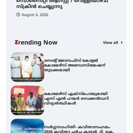
സൊസൈറ്റി ആഗസ്റ്റ് 7 വെള്ളിയാഴ്ച
സ്വദേശി ആതിര എം കെ യുടെ
നേട്ടം പ്രതിസന്ധികളോട് പൊരുതി
സ്‌ക്രീൻ ചെയ്യുന്നു
August 6, 2026
ട്യുണീഷ്യൻ ചിത്രം ” ദി വോയിസ്
ഓഫ് ഹിന്ദ് റജബ് ” ഇരിങ്ങാലക്കുട
ഫിലിം സൊസൈറ്റി ആഗസ്റ്റ് 7
വെള്ളിയാഴ്ച സ്‌ക്രീൻ ചെയ്യുന്നു
Trending Now
View all
സെന്റ് ജോസഫ്സ് കോളജ്
കോമേഴ്‌സ് അസോസിയേഷന്
തുടക്കമായി
കോമേഴ്സ് എക്സ്പോയുമായി
എസ് എൻ ഹയർ സെക്കൻഡറി
വിദ്യാർത്ഥികൾ
സർഗ്ഗസാഹിതി- കവിതാസംഗമം
2026 കവിതാ ചർച്ച കാട്ടൂർ, ടി. കെ.