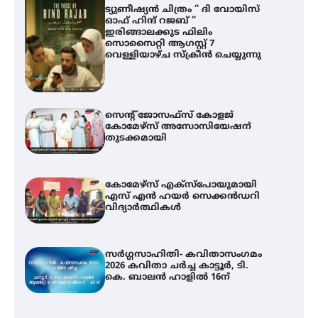
ട്യുണീഷ്യൻ ചിത്രം ” ദി വോയിസ്
ഓഫ് ഹിന്ദ് റജബ് ”
ഇരിങ്ങാലക്കുട ഫിലിം
സൊസൈറ്റി ആഗസ്റ്റ് 7
വെള്ളിയാഴ്ച സ്‌ക്രീൻ ചെയ്യുന്നു
സെന്റ് ജോസഫ്സ് കോളജ്
കോമേഴ്‌സ് അസോസിയേഷന്
തുടക്കമായി
കോമേഴ്സ് എക്സ്പോയുമായി
എസ് എൻ ഹയർ സെക്കൻഡറി
വിദ്യാർത്ഥികൾ
സർഗ്ഗസാഹിതി- കവിതാസംഗമം
2026 കവിതാ ചർച്ച കാട്ടൂർ, ടി.
കെ. ബാലൻ ഹാളിൽ 16ന്