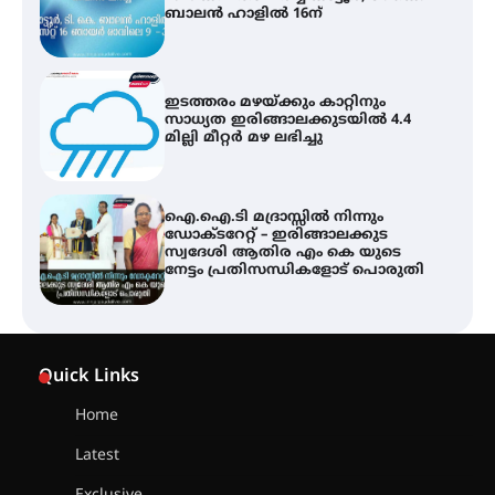
ബാലൻ ഹാളിൽ 16ന്
ഇടത്തരം മഴയ്ക്കും കാറ്റിനും
സാധ്യത ഇരിങ്ങാലക്കുടയിൽ 4.4
മില്ലി മീറ്റർ മഴ ലഭിച്ചു
ഐ.ഐ.ടി മദ്രാസ്സിൽ നിന്നും
ഡോക്ടറേറ്റ് – ഇരിങ്ങാലക്കുട
സ്വദേശി ആതിര എം കെ യുടെ
നേട്ടം പ്രതിസന്ധികളോട് പൊരുതി
ട്യുണീഷ്യൻ ചിത്രം ” ദി വോയിസ്
ഓഫ് ഹിന്ദ് റജബ് ” ഇരിങ്ങാലക്കുട
Quick Links
ഫിലിം സൊസൈറ്റി ആഗസ്റ്റ് 7
വെള്ളിയാഴ്ച സ്‌ക്രീൻ ചെയ്യുന്നു
Home
Latest
സെന്റ് ജോസഫ്സ് കോളജ്
കോമേഴ്‌സ് അസോസിയേഷന്