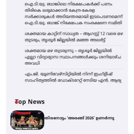
ഐ.ടി.യു. ബാങ്കിലെ നിക്ഷേപകർക്ക് പണം
തിരികെ ലഭ്യമാക്കാൻ കേന്ദ്ര-കേരള
സർക്കാരുകൾ അടിയന്തരമായി ഇടപെടണമെന്ന്
ഐ.ടി.യു. ബാങ്ക് നിക്ഷേപക സംരക്ഷണ സമിതി
ശക്തമായ കാറ്റിന് സാധ്യത – ആഗസ്റ്റ് 12 വരെ മഴ
തുടരും, തൃശൂർ ജില്ലയിൽ മഞ്ഞ അലർട്ട്
ശക്തമായ മഴ തുടരുന്നു – തൃശൂർ ജില്ലയിൽ
എല്ലാ വിദ്യാഭ്യാസ സ്ഥാപനങ്ങൾക്കും ശനിയാഴ്ച
അവധി
എം.ജി. യൂണിവേഴ്‌സിറ്റിയിൽ നിന്ന് ഇംഗ്ളീഷ്
സാഹിത്യത്തിൽ ഡോക്ടറേറ്റ് നേടിയ എൻ. ആര്യ
Top News
തിരനോട്ടം ‘അരങ്ങ് 2026’ ഉണർന്നു