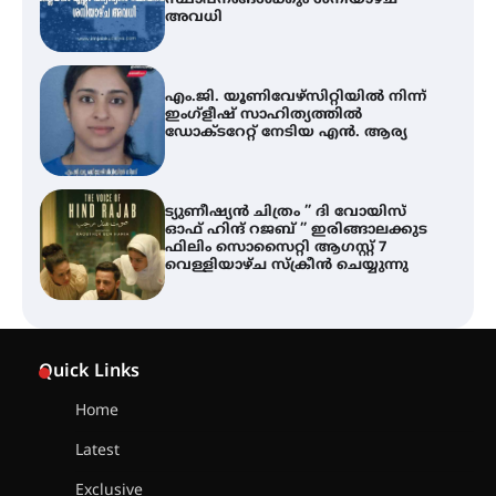
സ്ഥാപനങ്ങൾക്കും ശനിയാഴ്ച
അവധി
എം.ജി. യൂണിവേഴ്‌സിറ്റിയിൽ നിന്ന്
ഇംഗ്ളീഷ് സാഹിത്യത്തിൽ
ഡോക്ടറേറ്റ് നേടിയ എൻ. ആര്യ
ട്യുണീഷ്യൻ ചിത്രം ” ദി വോയിസ്
ഓഫ് ഹിന്ദ് റജബ് ” ഇരിങ്ങാലക്കുട
ഫിലിം സൊസൈറ്റി ആഗസ്റ്റ് 7
വെള്ളിയാഴ്ച സ്‌ക്രീൻ ചെയ്യുന്നു
തിരനോട്ടം ‘അരങ്ങ് 2026’ ഉണർന്നു
Quick Links
Home
ഐ.ടി.യു. ബാങ്കിലെ
Latest
നിക്ഷേപകർക്ക് പണം തിരികെ
ലഭ്യമാക്കാൻ കേന്ദ്ര-കേരള
Exclusive