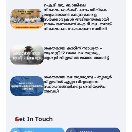
ഐ.ടി.യു. ബാങ്കിലെ
നിക്ഷേപകർക്ക് പണം തിരികെ
ലഭ്യമാക്കാൻ കേന്ദ്ര-കേരള
സർക്കാരുകൾ അടിയന്തരമായി
ഇടപെടണമെന്ന് ഐ.ടി.യു. ബാങ്ക്
നിക്ഷേപക സംരക്ഷണ സമിതി
ശക്തമായ കാറ്റിന് സാധ്യത –
ആഗസ്റ്റ് 12 വരെ മഴ തുടരും,
തൃശൂർ ജില്ലയിൽ മഞ്ഞ അലർട്ട്
ശക്തമായ മഴ തുടരുന്നു – തൃശൂർ
ജില്ലയിൽ എല്ലാ വിദ്യാഭ്യാസ
സ്ഥാപനങ്ങൾക്കും ശനിയാഴ്ച
അവധി
ഐ.ടി.യു. ബാങ്കിലെ
Get In Touch
നിക്ഷേപകർക്ക് പണം തിരികെ
ലഭ്യമാക്കാൻ കേന്ദ്ര-കേരള