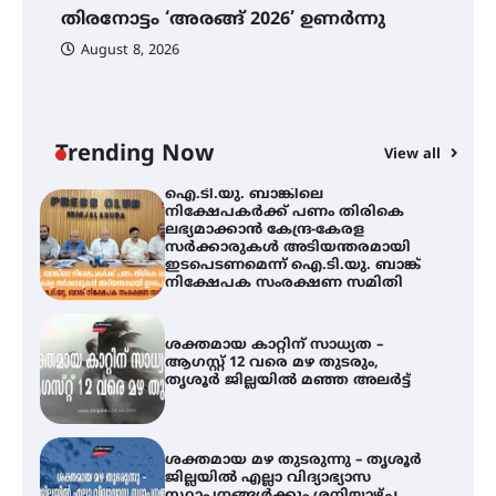
ഫിലിം സൊസൈറ്റി ആഗസ്റ്റ് 7
തിരനോട്ടം ‘അരങ്ങ് 2026’ ഉണർന്നു
വെള്ളിയാഴ്ച സ്‌ക്രീൻ ചെയ്യുന്നു
ഐ
പ
August 8, 2026
ി
ക
ഇ
ന
തിരനോട്ടം ‘അരങ്ങ് 2026’ ഉണർന്നു
Trending Now
View all
ഐ.ടി.യു. ബാങ്കിലെ
നിക്ഷേപകർക്ക് പണം തിരികെ
ലഭ്യമാക്കാൻ കേന്ദ്ര-കേരള
സർക്കാരുകൾ അടിയന്തരമായി
ഇടപെടണമെന്ന് ഐ.ടി.യു. ബാങ്ക്
നിക്ഷേപക സംരക്ഷണ സമിതി
ശക്തമായ കാറ്റിന് സാധ്യത –
ആഗസ്റ്റ് 12 വരെ മഴ തുടരും,
തൃശൂർ ജില്ലയിൽ മഞ്ഞ അലർട്ട്
ശക്തമായ മഴ തുടരുന്നു – തൃശൂർ
ജില്ലയിൽ എല്ലാ വിദ്യാഭ്യാസ