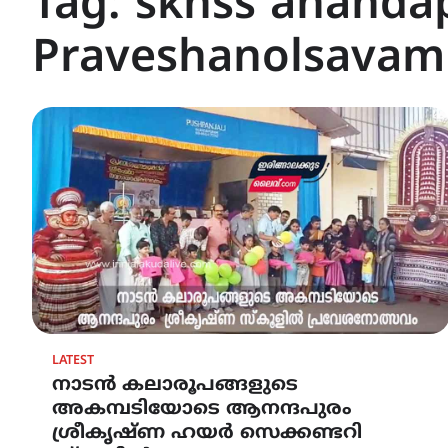
Tag:
skhss anand
Praveshanolsavam
LATEST
നാടൻ കലാരൂപങ്ങളുടെ
അകമ്പടിയോടെ ആനന്ദപുരം
ശ്രീകൃഷ്ണ ഹയർ സെക്കണ്ടറി