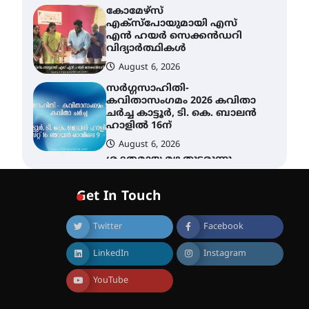
കോമേഴ്സ്
എക്സ്പോയുമായി എസ്
എൻ ഹയർ സെക്കൻഡറി
വിദ്യാർത്ഥികൾ
August 6, 2026
സർഗ്ഗസാഹിതി-
കവിതാസംഗമം 2026 കവിതാ
ചർച്ച കാട്ടൂർ, ടി. കെ. ബാലൻ
ഹാളിൽ 16ന്
August 6, 2026
ശക്തമായ മഴ തുടരുന്നു –
തൃശൂർ ജില്ലയിൽ എല്ലാ
വിദ്യാഭ്യാസ
Get In Touch
സ്ഥാപനങ്ങൾക്കും
ശനിയാഴ്ച അവധി
Twitter
Facebook
August 7, 2026
എം.ജി. യൂണിവേഴ്‌സിറ്റിയിൽ
LinkedIn
Instagram
നിന്ന് ഇംഗ്ളീഷ്
സാഹിത്യത്തിൽ ഡോക്ടറേറ്റ്
നേടിയ എൻ. ആര്യ
YouTube
August 7, 2026
ട്യുണീഷ്യൻ ചിത്രം ” ദി