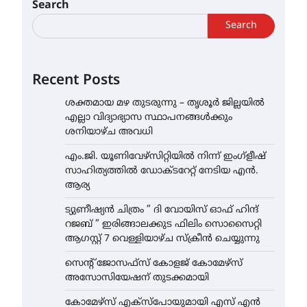
Search
Search
Recent Posts
ശക്തമായ മഴ തുടരുന്നു – തൃശൂർ ജില്ലയിൽ
എല്ലാ വിദ്യാഭ്യാസ സ്ഥാപനങ്ങൾക്കും
ശനിയാഴ്ച അവധി
എം.ജി. യൂണിവേഴ്‌സിറ്റിയിൽ നിന്ന് ഇംഗ്ളീഷ്
സാഹിത്യത്തിൽ ഡോക്ടറേറ്റ് നേടിയ എൻ.
ആര്യ
ട്യുണീഷ്യൻ ചിത്രം ” ദി വോയിസ് ഓഫ് ഹിന്ദ്
റജബ് ” ഇരിങ്ങാലക്കുട ഫിലിം സൊസൈറ്റി
ആഗസ്റ്റ് 7 വെള്ളിയാഴ്ച സ്‌ക്രീൻ ചെയ്യുന്നു
സെന്റ് ജോസഫ്സ് കോളജ് കോമേഴ്‌സ്
അസോസിയേഷന് തുടക്കമായി
കോമേഴ്സ് എക്സ്പോയുമായി എസ് എൻ