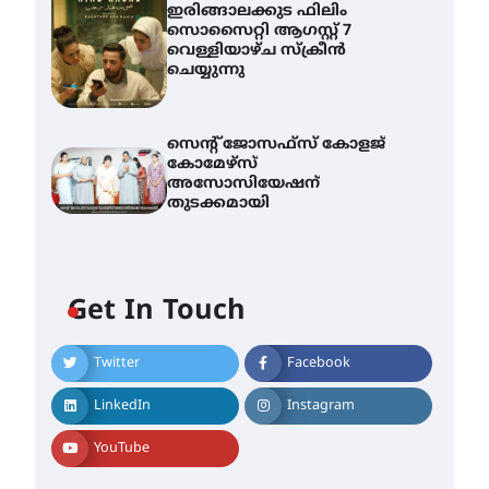
ഇരിങ്ങാലക്കുട ഫിലിം
സൊസൈറ്റി ആഗസ്റ്റ് 7
വെള്ളിയാഴ്ച സ്‌ക്രീൻ
ചെയ്യുന്നു
സെന്റ് ജോസഫ്സ് കോളജ്
കോമേഴ്‌സ്
അസോസിയേഷന്
തുടക്കമായി
Get In Touch
Twitter
Facebook
എം.ജി. യൂണിവേഴ്‌സിറ്റിയിൽ
നിന്ന് ഇംഗ്ളീഷ്
LinkedIn
Instagram
സാഹിത്യത്തിൽ ഡോക്ടറേറ്റ്
നേടിയ എൻ. ആര്യ
YouTube
August 7, 2026
ട്യുണീഷ്യൻ ചിത്രം ” ദി