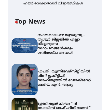
ഹയർ സെക്കൻഡറി വിദ്യാർത്ഥികൾ
Top News
ശക്തമായ മഴ തുടരുന്നു –
തൃശൂർ ജില്ലയിൽ എല്ലാ
വിദ്യാഭ്യാസ
സ്ഥാപനങ്ങൾക്കും
ശനിയാഴ്ച അവധി
എം.ജി. യൂണിവേഴ്‌സിറ്റിയിൽ
നിന്ന് ഇംഗ്ളീഷ്
സാഹിത്യത്തിൽ ഡോക്ടറേറ്റ്
നേടിയ എൻ. ആര്യ
ട്യുണീഷ്യൻ ചിത്രം ” ദി
വോയിസ് ഓഫ് ഹിന്ദ് റജബ് ”