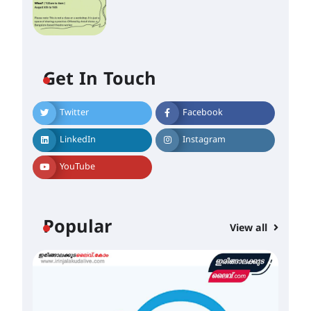
Get In Touch
Twitter
Facebook
LinkedIn
Instagram
YouTube
ഐ.ഐ.ടി മദ്രാസ്സിൽ നിന്നും
ഡോക്ടറേറ്റ് – ഇരിങ്ങാലക്കുട
സ്വദേശി ആതിര എം കെ
യുടെ നേട്ടം പ്രതിസന്ധികളോട്
Popular
പൊരുതി
View all
August 5, 2026
മെഡിക്കൽ ക്യാമ്പ്
August 5, 2026