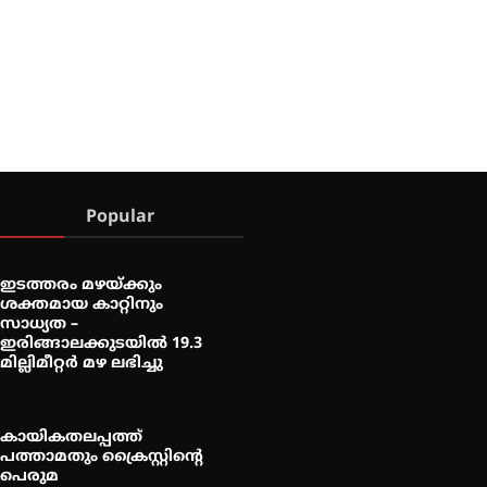
Popular
ഇടത്തരം മഴയ്ക്കും
ശക്തമായ കാറ്റിനും
സാധ്യത –
ഇരിങ്ങാലക്കുടയിൽ 19.3
മില്ലിമീറ്റർ മഴ ലഭിച്ചു
കായികതലപ്പത്ത്
പത്താമതും ക്രൈസ്റ്റിന്റെ
പെരുമ