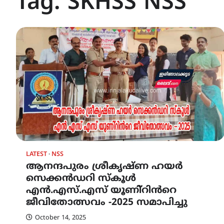
Tag:
SKHSS NSS
LATEST
NSS
ആനന്ദപുരം ശ്രീകൃഷ്ണ ഹയർ
സെക്കൻഡറി സ്കൂൾ
എൻ.എസ്.എസ് യൂണി്റിൻറെ
ജീവിതോത്സവം -2025 സമാപിച്ചു
October 14, 2025