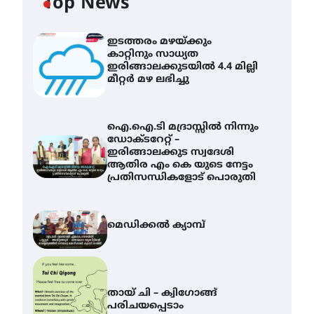
Top News
ഇടത്തരം മഴയ്ക്കും
കാറ്റിനും സാധ്യത
ഇരിങ്ങാലക്കുടയിൽ 4.4 മില്ലി
മീറ്റർ മഴ ലഭിച്ചു
ഐ.ഐ.ടി മദ്രാസ്സിൽ നിന്നും
ഡോക്ടറേറ്റ് –
ഇരിങ്ങാലക്കുട സ്വദേശി
ആതിര എം കെ യുടെ നേട്ടം
പ്രതിസന്ധികളോട് പൊരുതി
മെഡിക്കൽ ക്യാമ്പ്
തായ് ചി – ക്വിഗോങ്ങ്
പരിചയപ്പെടാം