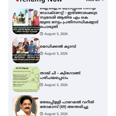
Trending Now
View all
August 6, 2026
ഐ.ഐ.ടി മദ്രാസ്സിൽ നിന്നും
ഡോക്ടറേറ്റ് – ഇരിങ്ങാലക്കുട
സ്വദേശി ആതിര എം കെ
യുടെ നേട്ടം പ്രതിസന്ധികളോട്
പൊരുതി
August 5, 2026
മെഡിക്കൽ ക്യാമ്പ്
August 5, 2026
തായ് ചി – ക്വിഗോങ്ങ്
പരിചയപ്പെടാം
August 5, 2026
തേലപ്പിളളി പാറേമൽ വറീത്
തോമാസ് (69) അന്തരിച്ചു
August 5, 2026