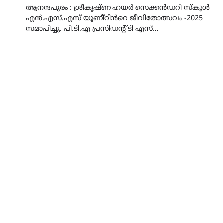
ആനന്ദപുരം : ശ്രീകൃഷ്ണ ഹയർ സെക്കൻഡറി സ്കൂൾ
എൻ.എസ്.എസ് യൂണി്റിൻറെ ജീവിതോത്സവം -2025
സമാപിച്ചു. പി.ടി.എ പ്രസിഡന്റ് ടി എസ്…