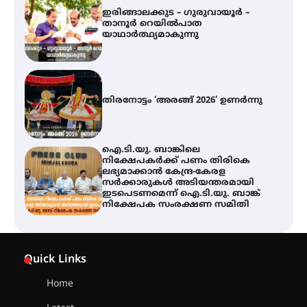
ഇരിങ്ങാലക്കുട – ഗുരുവായൂർ –
താനൂർ റെയിൽപാത
യാഥാർത്ഥ്യമാകുന്നു
തിരനോട്ടം ‘അരങ്ങ് 2026’ ഉണർന്നു
ഐ.ടി.യു. ബാങ്കിലെ
നിക്ഷേപകർക്ക് പണം തിരികെ
ലഭ്യമാക്കാൻ കേന്ദ്ര-കേരള
സർക്കാരുകൾ അടിയന്തരമായി
ഇടപെടണമെന്ന് ഐ.ടി.യു. ബാങ്ക്
നിക്ഷേപക സംരക്ഷണ സമിതി
യൂത്ത് കോൺഗ്രസ്‌ സ്ഥാപക ദിനം
– ഇരിങ്ങാലക്കുടയിൽ
Quick Links
ലഹരിവിരുദ്ധ പ്രതിജ്ഞയെടുത്ത്
യൂത്ത് കോൺഗ്രസ്
Home