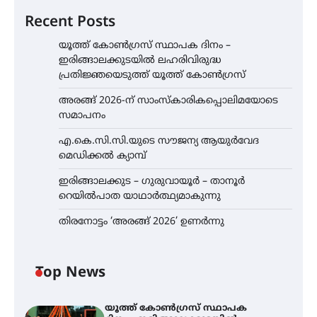
Recent Posts
യൂത്ത് കോൺഗ്രസ്‌ സ്ഥാപക ദിനം –
ഇരിങ്ങാലക്കുടയിൽ ലഹരിവിരുദ്ധ
പ്രതിജ്ഞയെടുത്ത് യൂത്ത് കോൺഗ്രസ്
അരങ്ങ് 2026-ന് സാംസ്കാരികപ്പൊലിമയോടെ
സമാപനം
എ.കെ.സി.സി.യുടെ സൗജന്യ ആയുർവേദ
മെഡിക്കൽ ക്യാമ്പ്
ഇരിങ്ങാലക്കുട – ഗുരുവായൂർ – താനൂർ
റെയിൽപാത യാഥാർത്ഥ്യമാകുന്നു
തിരനോട്ടം ‘അരങ്ങ് 2026’ ഉണർന്നു
Top News
യൂത്ത് കോൺഗ്രസ്‌ സ്ഥാപക