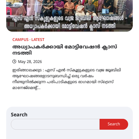
CAMPUS
LATEST
അധ്യാപകർക്കായി മോട്ടിവേഷൻ ക്ലാസ്
നടത്തി
May 28, 2026
ഇരിങ്ങാലക്കുട : എസ് എൻ സ്കൂളുകളുടെ വജ്ര ജൂബിലി
ആഘോഷങ്ങളോടനുബന്ധിച്ച് ഒരു വർഷം
നീണ്ടുനിൽക്കുന്ന പരിപാടികളുടെ ഭാഗമായി സ്ട്രെസ്
മാനേജ്മെന്റ്…
Search
Search