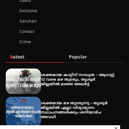
Latest
അരങ്ങ് 2026-ന്
സാംസ്കാരികപ്പൊലിമയോടെ
Exclusive
സമാപനം
Sanchari
Contact
എ.കെ.സി.സി.യുടെ സൗജന്യ
Crime
ആയുർവേദ മെഡിക്കൽ ക്യാമ്പ്
Latest
Popular
ഇരിങ്ങാലക്കുട – ഗുരുവായൂർ –
താനൂർ റെയിൽപാത
ശക്തമായ കാറ്റിന് സാധ്യത – ആഗസ്റ്റ്
യാഥാർത്ഥ്യമാകുന്നു
12 വരെ മഴ തുടരും, തൃശൂർ
ജില്ലയിൽ മഞ്ഞ അലർട്ട്
ശക്തമായ മഴ തുടരുന്നു – തൃശൂർ
തിരനോട്ടം ‘അരങ്ങ് 2026’ ഉണർന്നു
ജില്ലയിൽ എല്ലാ വിദ്യാഭ്യാസ
സ്ഥാപനങ്ങൾക്കും ശനിയാഴ്ച
അവധി
ഐ.ടി.യു. ബാങ്കിലെ