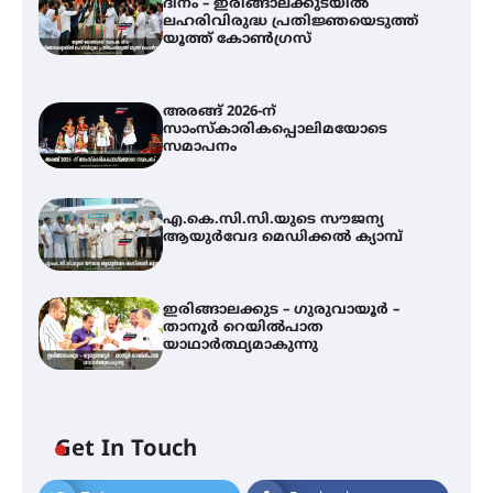
ദിനം – ഇരിങ്ങാലക്കുടയിൽ
ലഹരിവിരുദ്ധ പ്രതിജ്ഞയെടുത്ത്
യൂത്ത് കോൺഗ്രസ്
അരങ്ങ് 2026-ന്
സാംസ്കാരികപ്പൊലിമയോടെ
സമാപനം
എ.കെ.സി.സി.യുടെ സൗജന്യ
ആയുർവേദ മെഡിക്കൽ ക്യാമ്പ്
ഇരിങ്ങാലക്കുട – ഗുരുവായൂർ –
താനൂർ റെയിൽപാത
യാഥാർത്ഥ്യമാകുന്നു
Get In Touch