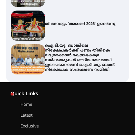
തിരനോട്ടം ‘അരങ്ങ് 2026’ ഉണർന്നു
ഐ.ടി.യു. ബാങ്കിലെ
നിക്ഷേപകർക്ക് പണം തിരികെ
ലഭ്യമാക്കാൻ കേന്ദ്ര-കേരള
സർക്കാരുകൾ അടിയന്തരമായി
ഇടപെടണമെന്ന് ഐ.ടി.യു. ബാങ്ക്
നിക്ഷേപക സംരക്ഷണ സമിതി
യൂത്ത് കോൺഗ്രസ്‌ സ്ഥാപക ദിനം
– ഇരിങ്ങാലക്കുടയിൽ
Quick Links
ലഹരിവിരുദ്ധ പ്രതിജ്ഞയെടുത്ത്
യൂത്ത് കോൺഗ്രസ്
Home
Latest
അരങ്ങ് 2026-ന്
സാംസ്കാരികപ്പൊലിമയോടെ
Exclusive
സമാപനം