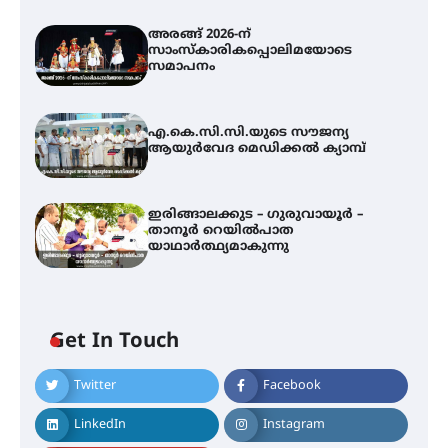
അരങ്ങ് 2026-ന്
സാംസ്കാരികപ്പൊലിമയോടെ
സമാപനം
എ.കെ.സി.സി.യുടെ സൗജന്യ
ആയുർവേദ മെഡിക്കൽ ക്യാമ്പ്
ഇരിങ്ങാലക്കുട – ഗുരുവായൂർ –
താനൂർ റെയിൽപാത
യാഥാർത്ഥ്യമാകുന്നു
Get In Touch
Twitter
Facebook
അരങ്ങ് 2026-ന്
സാംസ്കാരികപ്പൊലിമയോടെ
LinkedIn
Instagram
സമാപനം