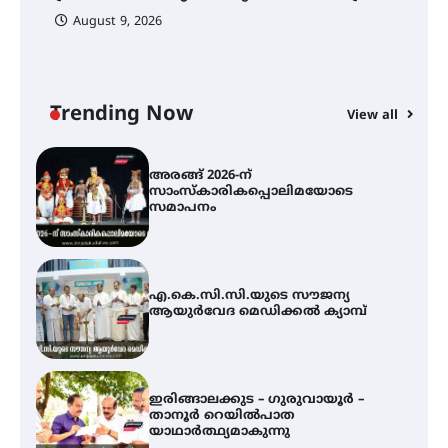
നിക്ഷേപക സംരക്ഷണ സമിതി
August 9, 2026
യൂത്ത് കോൺഗ്രസ്‌ സ്ഥാപക ദിനം
– ഇരിങ്ങാലക്കുടയിൽ
ലഹരിവിരുദ്ധ പ്രതിജ്ഞയെടുത്ത്
യൂത്ത് കോൺഗ്രസ്
Trending Now
View all
അരങ്ങ് 2026-ന്
സാംസ്കാരികപ്പൊലിമയോടെ
സമാപനം
എ.കെ.സി.സി.യുടെ സൗജന്യ
ആയുർവേദ മെഡിക്കൽ ക്യാമ്പ്
ഇരിങ്ങാലക്കുട – ഗുരുവായൂർ –
താനൂർ റെയിൽപാത
യാഥാർത്ഥ്യമാകുന്നു