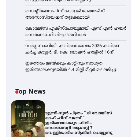
വെള്ളിയാഴ്ച സ്‌ക്രീൻ ചെയ്യുന്നു
സെന്റ് ജോസഫ്സ് കോളജ് കോമേഴ്‌സ്
അസോസിയേഷന് തുടക്കമായി
കോമേഴ്സ് എക്സ്പോയുമായി എസ് എൻ ഹയർ
സെക്കൻഡറി വിദ്യാർത്ഥികൾ
സർഗ്ഗസാഹിതി- കവിതാസംഗമം 2026 കവിതാ
ചർച്ച കാട്ടൂർ, ടി. കെ. ബാലൻ ഹാളിൽ 16ന്
ഇടത്തരം മഴയ്ക്കും കാറ്റിനും സാധ്യത
ഇരിങ്ങാലക്കുടയിൽ 4.4 മില്ലി മീറ്റർ മഴ ലഭിച്ചു
Top News
ട്യുണീഷ്യൻ ചിത്രം ” ദി വോയിസ്
ഓഫ് ഹിന്ദ് റജബ് ”
ഇരിങ്ങാലക്കുട ഫിലിം
സൊസൈറ്റി ആഗസ്റ്റ് 7
വെള്ളിയാഴ്ച സ്‌ക്രീൻ ചെയ്യുന്നു