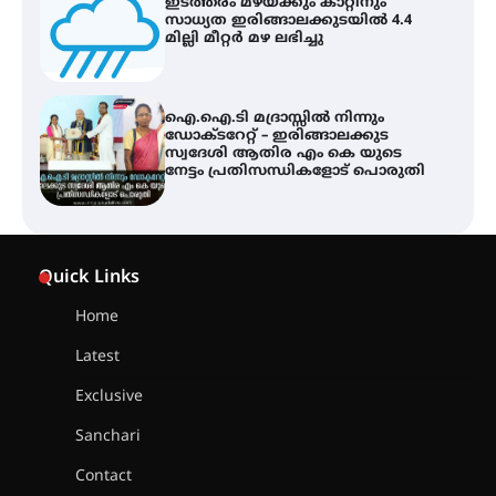
ഇടത്തരം മഴയ്ക്കും കാറ്റിനും
സാധ്യത ഇരിങ്ങാലക്കുടയിൽ 4.4
മില്ലി മീറ്റർ മഴ ലഭിച്ചു
ഐ.ഐ.ടി മദ്രാസ്സിൽ നിന്നും
ഡോക്ടറേറ്റ് – ഇരിങ്ങാലക്കുട
സ്വദേശി ആതിര എം കെ യുടെ
നേട്ടം പ്രതിസന്ധികളോട് പൊരുതി
ട്യുണീഷ്യൻ ചിത്രം ” ദി വോയിസ്
ഓഫ് ഹിന്ദ് റജബ് ” ഇരിങ്ങാലക്കുട
Quick Links
ഫിലിം സൊസൈറ്റി ആഗസ്റ്റ് 7
വെള്ളിയാഴ്ച സ്‌ക്രീൻ ചെയ്യുന്നു
Home
Latest
സെന്റ് ജോസഫ്സ് കോളജ്
കോമേഴ്‌സ് അസോസിയേഷന്
Exclusive
തുടക്കമായി
Sanchari
Contact