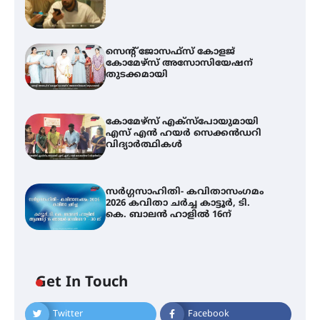
സെന്റ് ജോസഫ്സ് കോളജ്
കോമേഴ്‌സ് അസോസിയേഷന്
തുടക്കമായി
കോമേഴ്സ് എക്സ്പോയുമായി
എസ് എൻ ഹയർ സെക്കൻഡറി
വിദ്യാർത്ഥികൾ
സർഗ്ഗസാഹിതി- കവിതാസംഗമം
2026 കവിതാ ചർച്ച കാട്ടൂർ, ടി.
കെ. ബാലൻ ഹാളിൽ 16ന്
Get In Touch
Twitter
Facebook