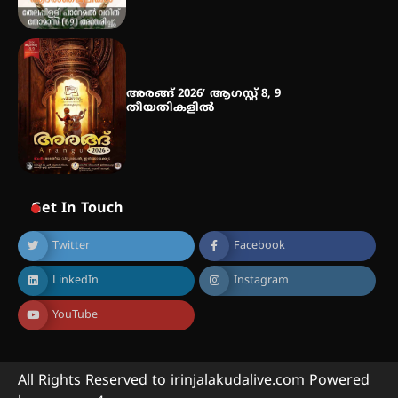
അരങ്ങ് 2026′ ആഗസ്റ്റ് 8, 9
തീയതികളിൽ
Get In Touch
Twitter
Facebook
LinkedIn
Instagram
YouTube
All Rights Reserved to irinjalakudalive.com Powered