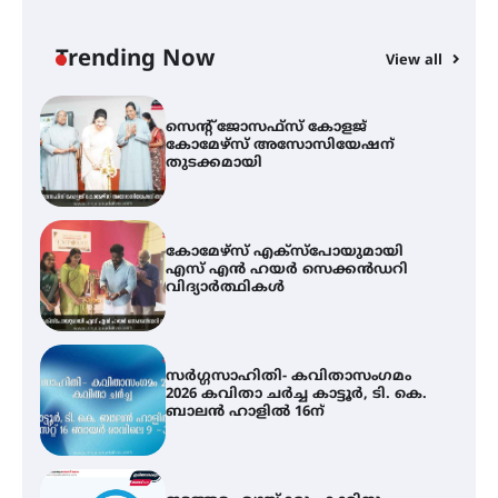
ഓഫ് ഹിന്ദ് റജബ് ” ഇരിങ്ങാലക്കുട
ഫിലിം സൊസൈറ്റി ആഗസ്റ്റ് 7
വെള്ളിയാഴ്ച സ്‌ക്രീൻ ചെയ്യുന്നു
Trending Now
View all
സെന്റ് ജോസഫ്സ് കോളജ്
കോമേഴ്‌സ് അസോസിയേഷന്
തുടക്കമായി
കോമേഴ്സ് എക്സ്പോയുമായി
എസ് എൻ ഹയർ സെക്കൻഡറി
വിദ്യാർത്ഥികൾ
സർഗ്ഗസാഹിതി- കവിതാസംഗമം
2026 കവിതാ ചർച്ച കാട്ടൂർ, ടി. കെ.
ബാലൻ ഹാളിൽ 16ന്