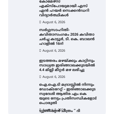
കോമേഴ്സ്
എക്സ്പോയുമായി എസ്
എൻ ഹയർ സെക്കൻഡറി
വിദ്യാർത്ഥികൾ
August 6, 2026
സർഗ്ഗസാഹിതി-
കവിതാസംഗമം 2026 കവിതാ
ചർച്ച കാട്ടൂർ, ടി. കെ. ബാലൻ
ഹാളിൽ 16ന്
August 6, 2026
ഇടത്തരം മഴയ്ക്കും കാറ്റിനും
സാധ്യത ഇരിങ്ങാലക്കുടയിൽ
4.4 മില്ലി മീറ്റർ മഴ ലഭിച്ചു
August 6, 2026
ഐ.ഐ.ടി മദ്രാസ്സിൽ നിന്നും
ഡോക്ടറേറ്റ് – ഇരിങ്ങാലക്കുട
സ്വദേശി ആതിര എം കെ
യുടെ നേട്ടം പ്രതിസന്ധികളോട്
പൊരുതി
August 5, 2026
ട്യുണീഷ്യൻ ചിത്രം ” ദി