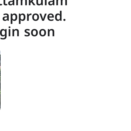
uttamkulam
 approved.
egin soon