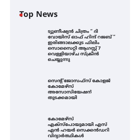
Top News
ട്യുണീഷ്യൻ ചിത്രം ” ദി
വോയിസ് ഓഫ് ഹിന്ദ് റജബ് ”
ഇരിങ്ങാലക്കുട ഫിലിം
സൊസൈറ്റി ആഗസ്റ്റ് 7
വെള്ളിയാഴ്ച സ്‌ക്രീൻ
ചെയ്യുന്നു
സെന്റ് ജോസഫ്സ് കോളജ്
കോമേഴ്‌സ്
അസോസിയേഷന്
തുടക്കമായി
കോമേഴ്സ്
എക്സ്പോയുമായി എസ്
എൻ ഹയർ സെക്കൻഡറി
വിദ്യാർത്ഥികൾ