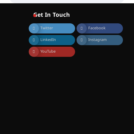
വോയിസ് ഓഫ് ഹിന്ദ് റജബ് ”
ഇരിങ്ങാലക്കുട ഫിലിം
സൊസൈറ്റി ആഗസ്റ്റ് 7
Get In Touch
വെള്ളിയാഴ്ച സ്‌ക്രീൻ
ചെയ്യുന്നു
Twitter
Facebook
August 6, 2026
സെന്റ് ജോസഫ്സ് കോളജ്
LinkedIn
Instagram
കോമേഴ്‌സ്
അസോസിയേഷന്
തുടക്കമായി
YouTube
August 6, 2026
കോമേഴ്സ്
എക്സ്പോയുമായി എസ്
എൻ ഹയർ സെക്കൻഡറി
വിദ്യാർത്ഥികൾ
August 6, 2026
സർഗ്ഗസാഹിതി-
കവിതാസംഗമം 2026 കവിതാ
ചർച്ച കാട്ടൂർ, ടി. കെ. ബാലൻ
ഹാളിൽ 16ന്
August 6, 2026