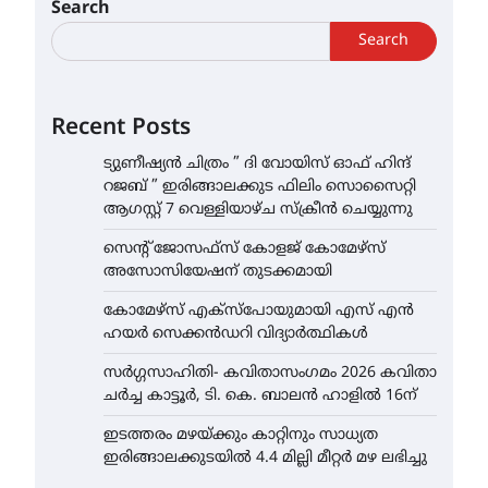
Search
Search
Recent Posts
ട്യുണീഷ്യൻ ചിത്രം ” ദി വോയിസ് ഓഫ് ഹിന്ദ്
റജബ് ” ഇരിങ്ങാലക്കുട ഫിലിം സൊസൈറ്റി
ആഗസ്റ്റ് 7 വെള്ളിയാഴ്ച സ്‌ക്രീൻ ചെയ്യുന്നു
സെന്റ് ജോസഫ്സ് കോളജ് കോമേഴ്‌സ്
അസോസിയേഷന് തുടക്കമായി
കോമേഴ്സ് എക്സ്പോയുമായി എസ് എൻ
ഹയർ സെക്കൻഡറി വിദ്യാർത്ഥികൾ
സർഗ്ഗസാഹിതി- കവിതാസംഗമം 2026 കവിതാ
ചർച്ച കാട്ടൂർ, ടി. കെ. ബാലൻ ഹാളിൽ 16ന്
ഇടത്തരം മഴയ്ക്കും കാറ്റിനും സാധ്യത
ഇരിങ്ങാലക്കുടയിൽ 4.4 മില്ലി മീറ്റർ മഴ ലഭിച്ചു