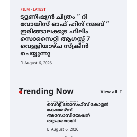
ഇടത്തരം മഴയ്ക്കും കാറ്റിനും
FILM
LATEST
CAM
സാധ്യത ഇരിങ്ങാലക്കുടയിൽ
4.4 മില്ലി മീറ്റർ മഴ ലഭിച്ചു
ട്യുണീഷ്യൻ ചിത്രം ” ദി
സെ
വോയിസ് ഓഫ് ഹിന്ദ് റജബ് ”
ക
August 6, 2026
ഇരിങ്ങാലക്കുട ഫിലിം
തു
ഐ.ഐ.ടി മദ്രാസ്സിൽ നിന്നും
സൊസൈറ്റി ആഗസ്റ്റ് 7
ഡോക്ടറേറ്റ് – ഇരിങ്ങാലക്കുട
Au
സ്വദേശി ആതിര എം കെ
വെള്ളിയാഴ്ച സ്‌ക്രീൻ
യുടെ നേട്ടം പ്രതിസന്ധികളോട്
ചെയ്യുന്നു
പൊരുതി
August 6, 2026
August 5, 2026
ട്യുണീഷ്യൻ ചിത്രം ” ദി
വോയിസ് ഓഫ് ഹിന്ദ് റജബ് ”
ഇരിങ്ങാലക്കുട ഫിലിം
സൊസൈറ്റി ആഗസ്റ്റ് 7
ാ
വെള്ളിയാഴ്ച സ്‌ക്രീൻ
Trending Now
View all
ചെയ്യുന്നു
ൻ
August 6, 2026
സെന്റ് ജോസഫ്സ് കോളജ്
കോമേഴ്‌സ്
അസോസിയേഷന്
തുടക്കമായി
August 6, 2026