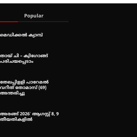
Popular
മെഡിക്കൽ ക്യാമ്പ്
തായ് ചി – ക്വിഗോങ്ങ്
പരിചയപ്പെടാം
തേലപ്പിളളി പാറേമൽ
വറീത് തോമാസ് (69)
അന്തരിച്ചു
അരങ്ങ് 2026′ ആഗസ്റ്റ് 8, 9
തീയതികളിൽ